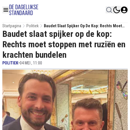
Startpagina
Politiek
Baudet Slaat Spijker Op De Kop: Rechts Moet
Baudet slaat spijker op de kop:
Stoppen Met Ruziën En Krachten Bundelen
Rechts moet stoppen met ruziën en
krachten bundelen
POLITIEK
•
04 MEI , 11:00