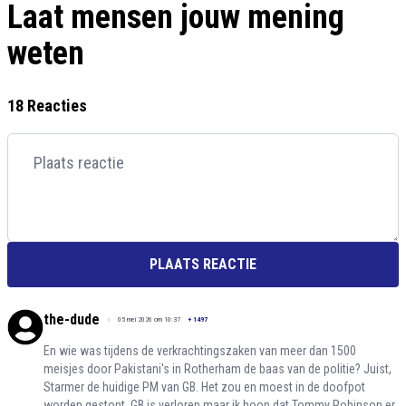
Laat mensen jouw mening
weten
18 Reacties
PLAATS REACTIE
the-dude
05 mei 2026 om 10:37
+
1497
En wie was tijdens de verkrachtingszaken van meer dan 1500
meisjes door Pakistani's in Rotherham de baas van de politie? Juist,
Starmer de huidige PM van GB. Het zou en moest in de doofpot
worden gestopt. GB is verloren maar ik hoop dat Tommy Robinson er