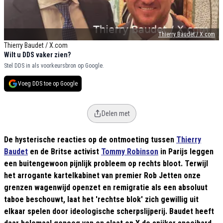
Thierry Baudet / X.com
Thierry Baudet / X.com
Wilt u DDS vaker zien?
Stel DDS in als voorkeursbron op Google.
Voeg DDS toe op Google
Delen met
De hysterische reacties op de ontmoeting tussen
Thierry
Baudet
en de Britse activist
Tommy Robinson
in Parijs leggen
een buitengewoon pijnlijk probleem op rechts bloot. Terwijl
het arrogante kartelkabinet van premier Rob Jetten onze
grenzen wagenwijd openzet en remigratie als een absoluut
taboe beschouwt, laat het 'rechtse blok' zich gewillig uit
elkaar spelen door ideologische scherpslijperij. Baudet heeft