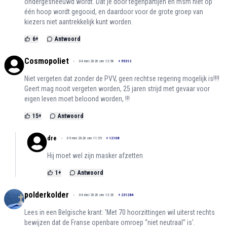
ondergesneeuwd wordt. Dat je door tegenpartijen en msm niet op
één hoop wordt gegooid, en daardoor voor de grote groep van
kiezers niet aantrekkelijk kunt worden.
6
+
Antwoord
Cosmopoliet
04 mei 2026 om 12:58
+
55312
Niet vergeten dat zonder de PVV, geen rechtse regering mogelijk is!!!!
Geert mag nooit vergeten worden, 25 jaren strijd met gevaar voor
eigen leven moet beloond worden, !!!
15
+
Antwoord
dre
05 mei 2026 om 11:55
+
12108
Hij moet wel zijn masker afzetten
1
+
Antwoord
polderkolder
04 mei 2026 om 12:26
+
231284
Lees in een Belgische krant: 'Met 70 hoorzittingen wil uiterst rechts
bewijzen dat de Franse openbare omroep “niet neutraal” is'.