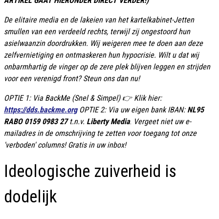
ARTIKEL GAAT HIERONDER DIRECT VERDER!)
De elitaire media en de lakeien van het kartelkabinet-Jetten
smullen van een verdeeld rechts, terwijl zij ongestoord hun
asielwaanzin doordrukken. Wij weigeren mee te doen aan deze
zelfvernietiging en ontmaskeren hun hypocrisie. Wilt u dat wij
onbarmhartig de vinger op de zere plek blijven leggen en strijden
voor een verenigd front? Steun ons dan nu!
OPTIE 1: Via BackMe (Snel & Simpel) 👉 Klik hier:
https://dds.backme.org
OPTIE 2: Via uw eigen bank IBAN:
NL95
RABO 0159 0983 27
t.n.v.
Liberty Media
.
Vergeet niet uw e-
mailadres in de omschrijving te zetten voor toegang tot onze
'verboden' columns! Gratis in uw inbox!
Ideologische zuiverheid is
dodelijk