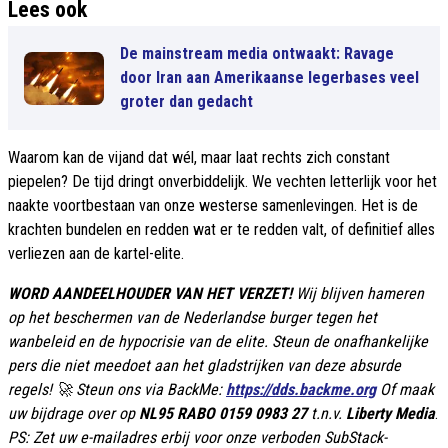
Lees ook
De mainstream media ontwaakt: Ravage
door Iran aan Amerikaanse legerbases veel
groter dan gedacht
Waarom kan de vijand dat wél, maar laat rechts zich constant
piepelen? De tijd dringt onverbiddelijk. We vechten letterlijk voor het
naakte voortbestaan van onze westerse samenlevingen. Het is de
krachten bundelen en redden wat er te redden valt, of definitief alles
verliezen aan de kartel-elite.
WORD AANDEELHOUDER VAN HET VERZET!
Wij blijven hameren
op het beschermen van de Nederlandse burger tegen het
wanbeleid en de hypocrisie van de elite. Steun de onafhankelijke
pers die niet meedoet aan het gladstrijken van deze absurde
regels! 🚀 Steun ons via BackMe:
https://dds.backme.org
Of maak
uw bijdrage over op
NL95 RABO 0159 0983 27
t.n.v.
Liberty Media
.
PS: Zet uw e-mailadres erbij voor onze verboden SubStack-