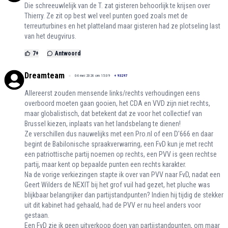
Die schreeuwlelijk van de T. zat gisteren behoorlijk te krijsen over
Thierry. Ze zit op best wel veel punten goed zoals met de
terreurturbines en het platteland maar gisteren had ze plotseling last
van het deugvirus.
7
+
Antwoord
Dreamteam
04 mei 2026 om 15:09
+
93297
Allereerst zouden mensende links/rechts verhoudingen eens
overboord moeten gaan gooien, het CDA en VVD zijn niet rechts,
maar globalistisch, dat betekent dat ze voor het collectief van
Brussel kiezen, inplaats van het landsbelang te dienen!
Ze verschillen dus nauwelijks met een Pro.nl of een D'666 en daar
begint de Babilonische spraakverwarring, een FvD kun je met recht
een patriottische partij noemen op rechts, een PVV is geen rechtse
partij, maar kent op bepaalde punten een rechts karakter.
Na de vorige verkiezingen stapte ik over van PVV naar FvD, nadat een
Geert Wilders de NEXIT bij het grof vuil had gezet, het pluche was
blijkbaar belangrijker dan partijstandpunten? Indien hij tijdig de stekker
uit dit kabinet had gehaald, had de PVV er nu heel anders voor
gestaan.
Een FvD zie ik geen uitverkoop doen van partijstandpunten, om maar