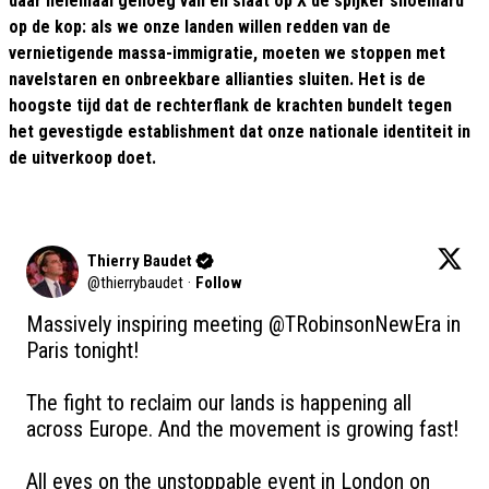
daar helemaal genoeg van en slaat op X de spijker snoeihard
op de kop: als we onze landen willen redden van de
vernietigende massa-immigratie, moeten we stoppen met
navelstaren en onbreekbare allianties sluiten. Het is de
hoogste tijd dat de rechterflank de krachten bundelt tegen
het gevestigde establishment dat onze nationale identiteit in
de uitverkoop doet.
Thierry Baudet
@
thierrybaudet
·
Follow
Massively inspiring meeting 
@TRobinsonNewEra
 in 
Paris tonight! 

The fight to reclaim our lands is happening all 
across Europe. And the movement is growing fast!

All eyes on the unstoppable event in London on 