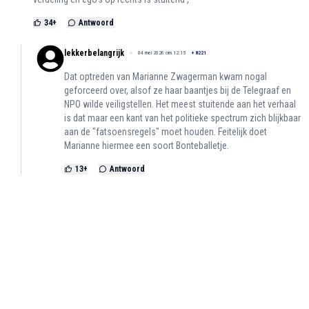
34
+
Antwoord
lekkerbelangrijk
04 mei 2026 om 12:15
+
8221
Dat optreden van Marianne Zwagerman kwam nogal
geforceerd over, alsof ze haar baantjes bij de Telegraaf en
NPO wilde veiligstellen. Het meest stuitende aan het verhaal
is dat maar een kant van het politieke spectrum zich blijkbaar
aan de "fatsoensregels" moet houden. Feitelijk doet
Marianne hiermee een soort Bonteballetje.
13
+
Antwoord