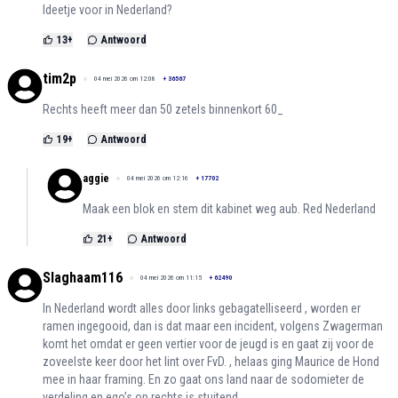
Ideetje voor in Nederland?
13
+
Antwoord
tim2p
04 mei 2026 om 12:08
+
36567
Rechts heeft meer dan 50 zetels binnenkort 60_
19
+
Antwoord
aggie
04 mei 2026 om 12:16
+
17702
Maak een blok en stem dit kabinet weg aub. Red Nederland
21
+
Antwoord
Slaghaam116
04 mei 2026 om 11:15
+
62490
In Nederland wordt alles door links gebagatelliseerd , worden er
ramen ingegooid, dan is dat maar een incident, volgens Zwagerman
komt het omdat er geen vertier voor de jeugd is en gaat zij voor de
zoveelste keer door het lint over FvD. , helaas ging Maurice de Hond
mee in haar framing. En zo gaat ons land naar de sodomieter de
verdeling en ego’s op rechts is stuitend ,