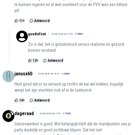
te kunnen regeren en al wat overbleef voor de PVV was een bittere
pil!
11
+
Antwoord
goedisfout
04 mei 2026 om 15:52
+
39873
Zo is dat, het is globalistisch versus realisme en gezond
boeren verstand.
12
+
Antwoord
janusx60
04 mei 2026 om 14:16
+
29404
Heel goed dat er nu iemand op rechts de kar wil trekken, hopelijk
werpt het zijn vruchten ook af in de toekomst.
16
+
Antwoord
dageraad
04 mei 2026 om 13:10
+
77333
Samenwerken is goed. Wel belangrijk blijft dat de standpunten van je
partij duidelijk en goed zichtbaar blijven. Dat het niet