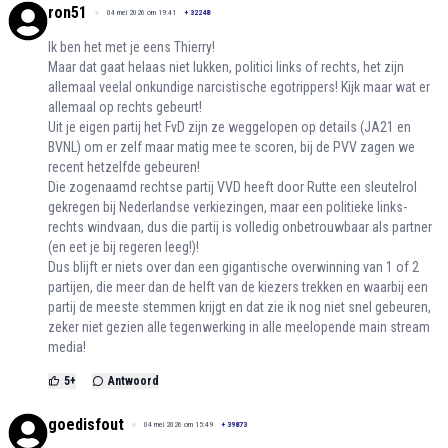
ron51
04 mei 2026 om 19:41
+
32248
Ik ben het met je eens Thierry!
Maar dat gaat helaas niet lukken, politici links of rechts, het zijn
allemaal veelal onkundige narcistische egotrippers! Kijk maar wat er
allemaal op rechts gebeurt!
Uit je eigen partij het FvD zijn ze weggelopen op details (JA21 en
BVNL) om er zelf maar matig mee te scoren, bij de PVV zagen we
recent hetzelfde gebeuren!
Die zogenaamd rechtse partij VVD heeft door Rutte een sleutelrol
gekregen bij Nederlandse verkiezingen, maar een politieke links-
rechts windvaan, dus die partij is volledig onbetrouwbaar als partner
(en eet je bij regeren leeg!)!
Dus blijft er niets over dan een gigantische overwinning van 1 of 2
partijen, die meer dan de helft van de kiezers trekken en waarbij een
partij de meeste stemmen krijgt en dat zie ik nog niet snel gebeuren,
zeker niet gezien alle tegenwerking in alle meelopende main stream
media!
5
+
Antwoord
goedisfout
04 mei 2026 om 15:49
+
39873