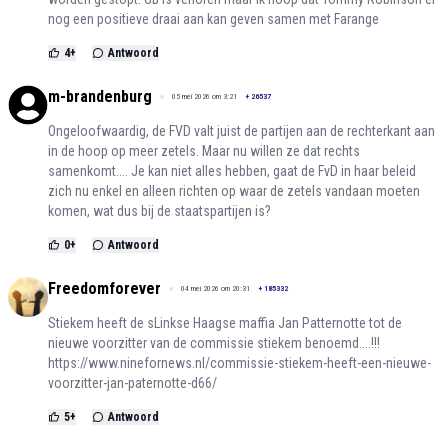
nog een positieve draai aan kan geven samen met Farange
4
+
Antwoord
m-brandenburg
05 mei 2026 om 3:21
+
26537
Ongeloofwaardig, de FVD valt juist de partijen aan de rechterkant aan
in de hoop op meer zetels. Maar nu willen ze dat rechts
samenkomt.... Je kan niet alles hebben, gaat de FvD in haar beleid
zich nu enkel en alleen richten op waar de zetels vandaan moeten
komen, wat dus bij de staatspartijen is?
0
+
Antwoord
Freedomforever
04 mei 2026 om 20:31
+
185332
Stiekem heeft de sLinkse Haagse maffia Jan Patternotte tot de
nieuwe voorzitter van de commissie stiekem benoemd....!!!
https://www.ninefornews.nl/commissie-stiekem-heeft-een-nieuwe-
voorzitter-jan-paternotte-d66/
5
+
Antwoord