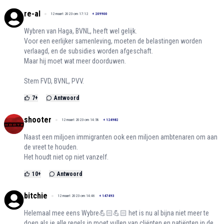
re-al
12 maart 2023 om 17:12
+
209900
Wybren van Haga, BVNL, heeft wel gelijk.
Voor een eerlijker samenleving, moeten de belastingen worden
verlaagd, en de subsidies worden afgeschaft.
Maar hij moet wat meer doorduwen.
Stem FVD, BVNL, PVV.
7
+
Antwoord
shooter
12 maart 2023 om 14:58
+
124982
Naast een miljoen immigranten ook een miljoen ambtenaren om aan
de vreet te houden.
Het houdt niet op niet vanzelf.
10
+
Antwoord
bitchie
12 maart 2023 om 14:46
+
147493
Helemaal mee eens Wybre💪🏻💪🏻 het is nu al bijna niet meer te
doen als je alle regels in moet vullen van cliënten en patiënten in de