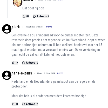
Uitschot
Dat doet hij ook.
0
+
Antwoord
plurk
13 maart 2023 om 00:40
+
149440
Een overheid zou er inderdaad voor de burger moeten zijn. Deze
roverheid doet precies het tegendeel en half Nederland loopt er weer
als schoothondjes achteraan. Ik ben wel heel benieuwd wat het 15
maart gaat worden maar verwacht er niks van. Deze verkiezingen
gaan echt de val van dit kabinet niet opleveren.
1
+
Antwoord
hans-e-pans
12 maart 2023 om 23:14
+
41191
Nederland en de Nederlanders gaan kapot aan de regels en de
protocollen.
Maar dat heb ik al eerder en meerdere keren verkondigd.
0
+
Antwoord