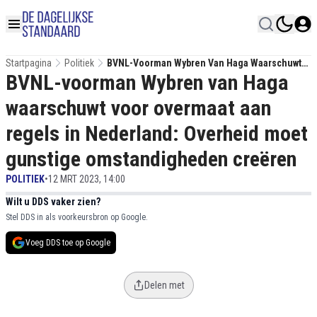
Startpagina
Politiek
BVNL-Voorman Wybren Van Haga Waarschuwt
BVNL-voorman Wybren van Haga
Voor Overmaat Aan Regels In Nederland:
Overheid Moet Gunstige Omstandigheden
waarschuwt voor overmaat aan
Creëren
regels in Nederland: Overheid moet
gunstige omstandigheden creëren
POLITIEK
•
12 MRT 2023, 14:00
Wilt u DDS vaker zien?
Stel DDS in als voorkeursbron op Google.
Voeg DDS toe op Google
Delen met