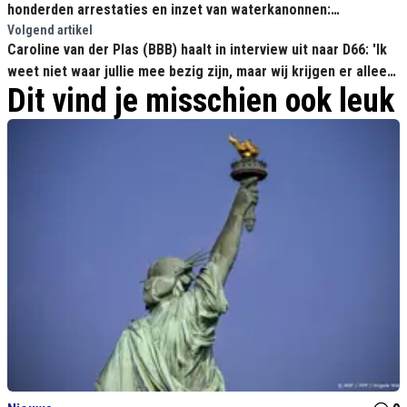
honderden arrestaties en inzet van waterkanonnen:
Boerenprotest rustig verlopen
Volgend artikel
Caroline van der Plas (BBB) haalt in interview uit naar D66: 'Ik
weet niet waar jullie mee bezig zijn, maar wij krijgen er alleen
Dit vind je misschien ook leuk
maar leden erbij!"