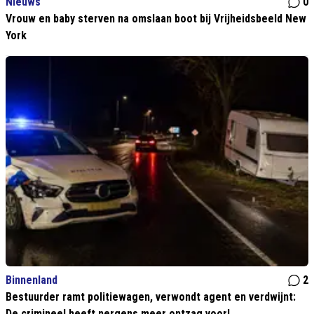
Nieuws
0
Vrouw en baby sterven na omslaan boot bij Vrijheidsbeeld New
York
Binnenland
2
Bestuurder ramt politiewagen, verwondt agent en verdwijnt:
De crimineel heeft nergens meer ontzag voor!