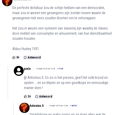
De perfecte dictatuur zou de schijn hebben van een democratie,
maar zou in wezen een gevangenis zijn zonder muren waarin de
gevangenen niet eens zouden dromen om te ontsnappen.
Het zou in wezen een systeem van slavernij zijn waarbij de slaven,
door middel van consumptie en amusement, van hun dienstbaarheid
zouden houden.
Aldus Huxley 1931
9
+
Antwoord
pielo
12 maart 2023 om 14:28
+
7136
@ Antonius.S: En zo is het precies, geef het volk brood en
spelen.....en zo blijven ze op een goedkope en eenvoudige
manier dom !
5
+
Antwoord
Antonius.S
12 maart 2023 om 15:38
+
83733
Smartphone en gratis porno en ze doen alles wat de