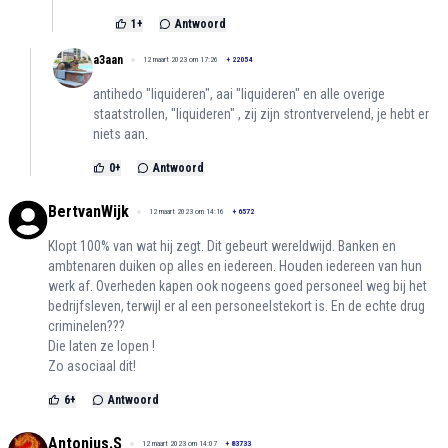
1
+
Antwoord
a3aan
12 maart 2023 om 17:26
+
22054
antihedo "liquideren", aai "liquideren" en alle overige
staatstrollen, "liquideren" , zij zijn strontvervelend, je hebt er
niets aan.
0
+
Antwoord
BertvanWijk
12 maart 2023 om 14:16
+
6572
Klopt 100% van wat hij zegt. Dit gebeurt wereldwijd. Banken en
ambtenaren duiken op alles en iedereen. Houden iedereen van hun
werk af. Overheden kapen ook nogeens goed personeel weg bij het
bedrijfsleven, terwijl er al een personeelstekort is. En de echte drug
criminelen???
Die laten ze lopen !
Zo asociaal dit!
6
+
Antwoord
Antonius.S
12 maart 2023 om 14:07
+
83733