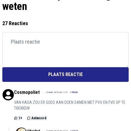
weten
27 Reacties
PLAATS REACTIE
Cosmopoliet
13 maart 2023 om 11:37
+
55326
VAN HAGA ZOU ER GOED AAN DOEN SAMEN MET PVV EN FVD OP TE
TREKKEN!
1
+
Antwoord
13 maart 2023 om 13:15
+
13114