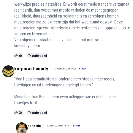
werkwijze precies hetzelfde. Er wordt eerst medestanders verzamelt
(een partij), dan wordt met mooie verhalen de macht gegrepen
(gelijkheid, duurzaamheid en solidariteit) en vervolgens komen
maatregelen die zo extreem zijn dat het weerstand opwekt. Deze
maatregelen zijn vooral bedoeld om de restanten van oppositie op te
sporen en te vernietigen.
Vervolgens ontstaat een surveillance staat met 'sociaal
kredietsysteem'.
6
+
Antwoord
korporaal-monty
12 maart 2023 om 14:38
+
14936
''Van Haga benadrukte dat ondernemers steeds meer regels,
toeslagen en uitzonderingen opgelegd krijgen,''
Misschien kan Baudet hem even uitleggen wie er echt aan de
touwtjes trekt.
3
+
Antwoord
nehemia
12 maart 2023 om 14:45
+
535768