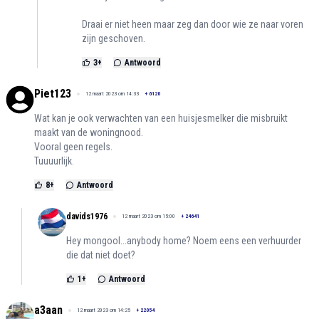
Draai er niet heen maar zeg dan door wie ze naar voren
zijn geschoven.
3
+
Antwoord
Piet123
12 maart 2023 om 14:33
+
6120
Wat kan je ook verwachten van een huisjesmelker die misbruikt
maakt van de woningnood.
Vooral geen regels.
Tuuuurlijk.
8
+
Antwoord
davids1976
12 maart 2023 om 15:00
+
24641
Hey mongool...anybody home? Noem eens een verhuurder
die dat niet doet?
1
+
Antwoord
a3aan
12 maart 2023 om 14:25
+
22054