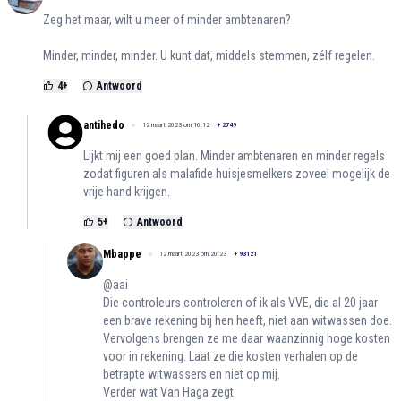
Zeg het maar, wilt u meer of minder ambtenaren?
Minder, minder, minder. U kunt dat, middels stemmen, zélf regelen.
4
+
Antwoord
antihedo
12 maart 2023 om 16:12
+
2749
Lijkt mij een goed plan. Minder ambtenaren en minder regels
zodat figuren als malafide huisjesmelkers zoveel mogelijk de
vrije hand krijgen.
5
+
Antwoord
Mbappe
12 maart 2023 om 20:23
+
93121
@aai
Die controleurs controleren of ik als VVE, die al 20 jaar
een brave rekening bij hen heeft, niet aan witwassen doe.
Vervolgens brengen ze me daar waanzinnig hoge kosten
voor in rekening. Laat ze die kosten verhalen op de
betrapte witwassers en niet op mij.
Verder wat Van Haga zegt.