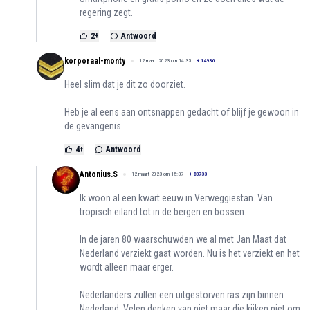
regering zegt.
2
+
Antwoord
korporaal-monty
12 maart 2023 om 14:35
+
14936
Heel slim dat je dit zo doorziet.
Heb je al eens aan ontsnappen gedacht of blijf je gewoon in
de gevangenis.
4
+
Antwoord
Antonius.S
12 maart 2023 om 15:37
+
83733
Ik woon al een kwart eeuw in Verweggiestan. Van
tropisch eiland tot in de bergen en bossen.
In de jaren 80 waarschuwden we al met Jan Maat dat
Nederland verziekt gaat worden. Nu is het verziekt en het
wordt alleen maar erger.
Nederlanders zullen een uitgestorven ras zijn binnen
Nederland. Velen denken van niet maar die kijken niet om