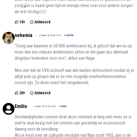
zorg🤮er is haast geen tijd en energie meer over voor andere zorgen
de rest vd dag🤦🏻‍♀️
10
+
Antwoord
nehemia
12 maart 2023 om 14:41
+
535768
"Vorig jaar kwamen er 50.000 ambtenaren bij, ik geloof dat we nu op
meer dan een miljoen ambtenaren zitten en die gaan dus allemaal
dingetjes bedenken voor ons", aldus van Haga.
Men ziet dat de VVD zichzelf aan alle kanten verloochent omdat zij er
altijd prat op gingen dat er zo min mogelijk overheidsbemoeienis
moest zijn. Ze doen exact het omgekeerde.
20
+
Antwoord
Emilio
12 maart 2023 om 14:41
+
47661
Omstandigheden creëren doet deze overheid al lang niet meer, ze is
veel te druk bezig met het creëren van geestelijk en economisch
dwang voor de bevolking.
Als je leest over de culturele revolutie van Mao rond 1965, dan is de