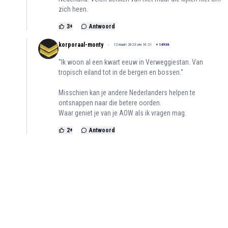
zich heen.
3
+
Antwoord
korporaal-monty
12 maart 2023 om 16:21
+
14936
''Ik woon al een kwart eeuw in Verweggiestan. Van
tropisch eiland tot in de bergen en bossen.''
Misschien kan je andere Nederlanders helpen te
ontsnappen naar die betere oorden.
Waar geniet je van je AOW als ik vragen mag.
2
+
Antwoord