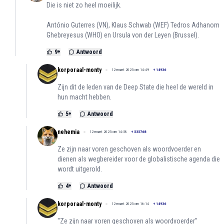
Die is niet zo heel moeilijk.
António Guterres (VN), Klaus Schwab (WEF) Tedros Adhanom
Ghebreyesus (WHO) en Ursula von der Leyen (Brussel).
9
+
Antwoord
korporaal-monty
12 maart 2023 om 14:49
+
14936
Zijn dit de leden van de Deep State die heel de wereld in
hun macht hebben.
5
+
Antwoord
nehemia
12 maart 2023 om 14:58
+
535768
Ze zijn naar voren geschoven als woordvoerder en
dienen als wegbereider voor de globalistische agenda die
wordt uitgerold.
4
+
Antwoord
korporaal-monty
12 maart 2023 om 16:14
+
14936
''Ze zijn naar voren geschoven als woordvoerder''