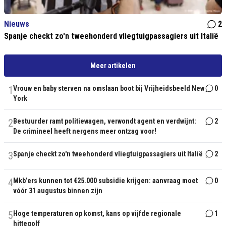
Nieuws
2
Spanje checkt zo'n tweehonderd vliegtuigpassagiers uit Italië
Meer artikelen
1
Vrouw en baby sterven na omslaan boot bij Vrijheidsbeeld New
0
York
2
Bestuurder ramt politiewagen, verwondt agent en verdwijnt:
2
De crimineel heeft nergens meer ontzag voor!
3
Spanje checkt zo'n tweehonderd vliegtuigpassagiers uit Italië
2
4
Mkb’ers kunnen tot €25.000 subsidie krijgen: aanvraag moet
0
vóór 31 augustus binnen zijn
5
Hoge temperaturen op komst, kans op vijfde regionale
1
hittegolf