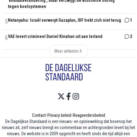
'klimaatverandering', maar verzwijgt de Brusselse oorlog
tegen koelsystemen
5
Netanyahu: Israël verwerpt Gazaplan, IDF trekt zich niet terug
1
6
VAE levert crimineel Daniel Kinahan uit aan Ierland
2
Meer artikelen
Contact
•
Privacy beleid
•
Reageerdersbeleid
De Dagelijkse Standaard is een nieuws- en opinieweblog dat bovenop het
nieuws zit, zelf nieuws brengt en commentaar en achtergronden levert bij het
nieuws. De website is in 2009 opgericht en heeft sinds die tijd altijd een