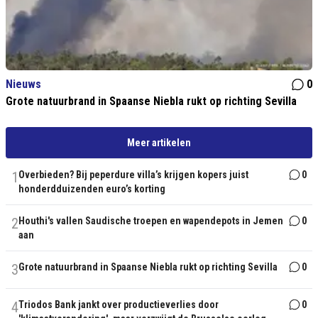
Nieuws
0
Grote natuurbrand in Spaanse Niebla rukt op richting Sevilla
Meer artikelen
1
Overbieden? Bij peperdure villa’s krijgen kopers juist
0
honderdduizenden euro’s korting
2
Houthi's vallen Saudische troepen en wapendepots in Jemen
0
aan
3
Grote natuurbrand in Spaanse Niebla rukt op richting Sevilla
0
4
Triodos Bank jankt over productieverlies door
0