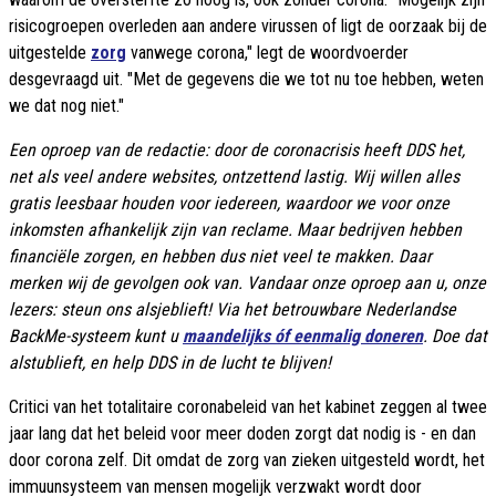
risicogroepen overleden aan andere virussen of ligt de oorzaak bij de
uitgestelde
zorg
vanwege corona," legt de woordvoerder
desgevraagd uit. "Met de gegevens die we tot nu toe hebben, weten
we dat nog niet."
Een oproep van de redactie: door de coronacrisis heeft DDS het,
net als veel andere websites, ontzettend lastig. Wij willen alles
gratis leesbaar houden voor iedereen, waardoor we voor onze
inkomsten afhankelijk zijn van reclame. Maar bedrijven hebben
financiële zorgen, en hebben dus niet veel te makken. Daar
merken wij de gevolgen ook van. Vandaar onze oproep aan u, onze
lezers: steun ons alsjeblieft! Via het betrouwbare Nederlandse
BackMe-systeem kunt u
maandelijks óf eenmalig doneren
. Doe dat
alstublieft, en help DDS in de lucht te blijven!
Critici van het totalitaire coronabeleid van het kabinet zeggen al twee
jaar lang dat het beleid voor meer doden zorgt dat nodig is - en dan
door corona zelf. Dit omdat de zorg van zieken uitgesteld wordt, het
immuunsysteem van mensen mogelijk verzwakt wordt door