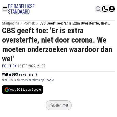
Startpagina
Politiek
CBS Geeft Toe: 'Er Is Extra Oversterfte, Niet
CBS geeft toe: 'Er is extra
Door Corona. We Moeten Onderzoeken
Waardoor Dan Wel'
oversterfte, niet door corona. We
moeten onderzoeken waardoor dan
wel'
POLITIEK
•
16 FEB 2022, 21:05
Wilt u DDS vaker zien?
Stel DDS in als voorkeursbron op Google.
Voeg DDS toe op Google
Delen met