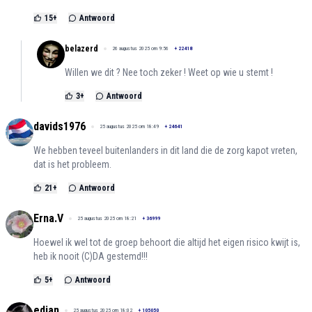
15
+
Antwoord
belazerd
26 augustus 2025 om 9:56
+
22418
Willen we dit ? Nee toch zeker ! Weet op wie u stemt !
3
+
Antwoord
davids1976
25 augustus 2025 om 18:49
+
24641
We hebben teveel buitenlanders in dit land die de zorg kapot vreten,
dat is het probleem.
21
+
Antwoord
Erna.V
25 augustus 2025 om 18:21
+
36999
Hoewel ik wel tot de groep behoort die altijd het eigen risico kwijt is,
heb ik nooit (C)DA gestemd!!!
5
+
Antwoord
edjan
25 augustus 2025 om 18:02
+
105050