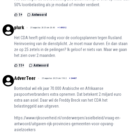
50% loonbelasting als je modaal of minder verdient.
1
+
Antwoord
plurk
25 augustus 2025 om 20:40
+
149312
Het CDA heeft geld nodig voor de oorlogsplannen tegen Rusland.
Herinvoering van de dienstplicht. Je moet maar durven. En dan staan
ze op 25 zetels in de peilingen? Ik geloof er niets van. Maar we gaan
het zien over 2 maanden.
11
+
Antwoord
AdverTeer
25 augustus 2025 om 19:02
+
34407
Bontenbal wil elk jaar 70.000 Arabische en Afrikaanse
paspoortverbranders extra opnemen. Dat betekent 2 miljard euro
extra aan asiel. Daar wil de Freddy Breck van het CDA het
belastinggeld aan uitgeven.
https://www.rijksoverheid.nl/onderwerpen/asielbeleid/vraag-en-
antwoord/uitgaven-rijk-provincies-gemeenten-voor-opvang-
asielzoekers