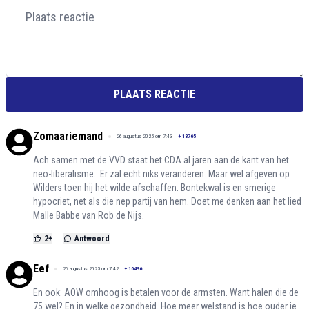
PLAATS REACTIE
Zomaariemand
26 augustus 2025 om 7:43
+
13765
Ach samen met de VVD staat het CDA al jaren aan de kant van het
neo-liberalisme.. Er zal echt niks veranderen. Maar wel afgeven op
Wilders toen hij het wilde afschaffen. Bontekwal is en smerige
hypocriet, net als die nep partij van hem. Doet me denken aan het lied
Malle Babbe van Rob de Nijs.
2
+
Antwoord
Eef
26 augustus 2025 om 7:42
+
10496
En ook: AOW omhoog is betalen voor de armsten. Want halen die de
75 wel? En in welke gezondheid. Hoe meer welstand is hoe ouder je