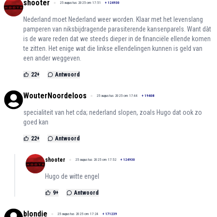
shooter
25 augustus 2025 om 17:51
+
124930
Nederland moet Nederland weer worden. Klaar met het levenslang
pamperen van niksbijdragende parasiterende kansenparels. Want dàt
is de ware reden dat we steeds dieper in de financiële ellende komen
te zitten. Het enige wat die linkse ellendelingen kunnen is geld van
een ander weggeven.
22
+
Antwoord
WouterNoordeloos
25 augustus 2025 om 17:44
+
19408
specialiteit van het cda; nederland slopen, zoals Hugo dat ook zo
goed kan
22
+
Antwoord
shooter
25 augustus 2025 om 17:52
+
124930
Hugo de witte engel
9
+
Antwoord
blondie
25 augustus 2025 om 17:24
+
171239