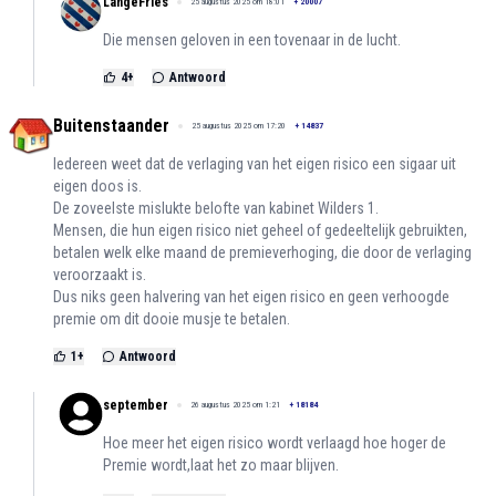
LangeFries
25 augustus 2025 om 18:01
+
20007
Die mensen geloven in een tovenaar in de lucht.
4
+
Antwoord
Buitenstaander
25 augustus 2025 om 17:20
+
14837
Iedereen weet dat de verlaging van het eigen risico een sigaar uit
eigen doos is.
De zoveelste mislukte belofte van kabinet Wilders 1.
Mensen, die hun eigen risico niet geheel of gedeeltelijk gebruikten,
betalen welk elke maand de premieverhoging, die door de verlaging
veroorzaakt is.
Dus niks geen halvering van het eigen risico en geen verhoogde
premie om dit dooie musje te betalen.
1
+
Antwoord
september
26 augustus 2025 om 1:21
+
18184
Hoe meer het eigen risico wordt verlaagd hoe hoger de
Premie wordt,laat het zo maar blijven.