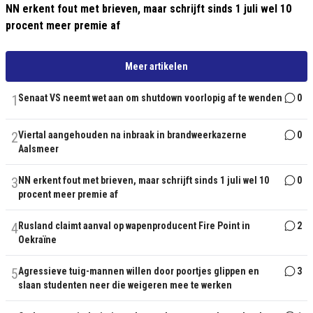
NN erkent fout met brieven, maar schrijft sinds 1 juli wel 10
procent meer premie af
Meer artikelen
1
Senaat VS neemt wet aan om shutdown voorlopig af te wenden
0
2
Viertal aangehouden na inbraak in brandweerkazerne
0
Aalsmeer
3
NN erkent fout met brieven, maar schrijft sinds 1 juli wel 10
0
procent meer premie af
4
Rusland claimt aanval op wapenproducent Fire Point in
2
Oekraïne
5
Agressieve tuig-mannen willen door poortjes glippen en
3
slaan studenten neer die weigeren mee te werken