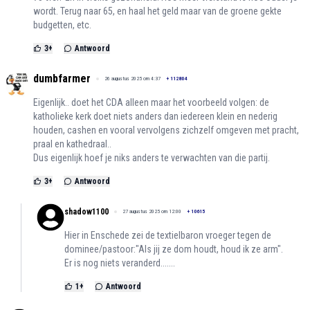
wordt. Terug naar 65, en haal het geld maar van de groene gekte
budgetten, etc.
3
+
Antwoord
dumbfarmer
26 augustus 2025 om 4:37
+
112804
Eigenlijk.. doet het CDA alleen maar het voorbeeld volgen: de
katholieke kerk doet niets anders dan iedereen klein en nederig
houden, cashen en vooral vervolgens zichzelf omgeven met pracht,
praal en kathedraal..
Dus eigenlijk hoef je niks anders te verwachten van die partij.
3
+
Antwoord
shadow1100
27 augustus 2025 om 12:00
+
10615
Hier in Enschede zei de textielbaron vroeger tegen de
dominee/pastoor:"Als jij ze dom houdt, houd ik ze arm".
Er is nog niets veranderd.......
1
+
Antwoord