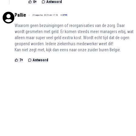
0
+
Antwoord
Pallie
25 augustus 2025 om 17:18
+
3795
Waarom geen bezuinigingen of reorganisaties van de zorg. Daar
wordt gesmeten met geld. Er komen steeds meer managers erbij, wat
alleen maar super veel geld exstra kost. Wordt echt tijd dat de ogen
geopend worden. Iedere ziekenhuis medewerker weet dit!
Kan niet zegt met, kijk dan eens naar onze zuider buren België.
7
+
Antwoord