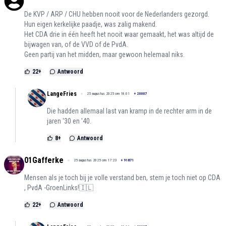
De KVP / ARP / CHU hebben nooit voor de Nederlanders gezorgd.
Hun eigen kerkelijke paadje, was zalig makend.
Het CDA drie in één heeft het nooit waar gemaakt, het was altijd de
bijwagen van, of de VVD of de PvdA.
Geen partij van het midden, maar gewoon helemaal niks.
22
+
Antwoord
LangeFries
25 augustus 2025 om 18:01
+
20007
Die hadden allemaal last van kramp in de rechter arm in de
jaren '30 en '40.
8
+
Antwoord
01Gafferke
25 augustus 2025 om 17:23
+
91871
Mensen als je toch bij je volle verstand ben, stem je toch niet op CDA
, PvdA -GroenLinks!🇮🇱
22
+
Antwoord