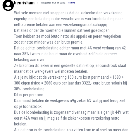
henrivham
25 augustus 2025 om 22:02
+
63740
Wat vele mensen niet snappen is dat de ziekenkosten verzekering
eigenlijk een belasting is die verschoven is van loonbelasting naar
netto premie betalen aan een verzekeringsmaatschappij.
Dat alles onder de noemer die kunnen dat veel goedkopen.
Toen hebben ze mooi bruto netto als appels en peren vergeleken
zodat netto minder was dan bruto premie.
Dat de echte loonbelasting echter maar met 4% werd verlaag van 42
naar 38% kwam in de beurt maar de overheid zelf hield er meer
belasting aan over.
Ze brachten dit lekker in een gedeelte dat niet op je loonstrook staat
maar dat de werkgevers wel moeten betalen.
Als je nu kijkt dat de verzekering 160 euro kost per maand = 1680 +
380 eigen risico = 2060 euro per jaar dus 3322,- euro bruto salaris bij
38% loonbelasting
Dit is per persoon.
Daarnaast betalen de werkgevers n9g zeker 6% wat jij niet terug ziet
op je loonstrook.
Dus de loonbelasting is zogenaamd verlaag maar is eigenlijk 44% wat
eerst 42% was en jij mag zelf de ziekenkosten verzekering netto
betalen.
Als dat nog in de loonbelasting zou zitten kom je al snel op meer dan