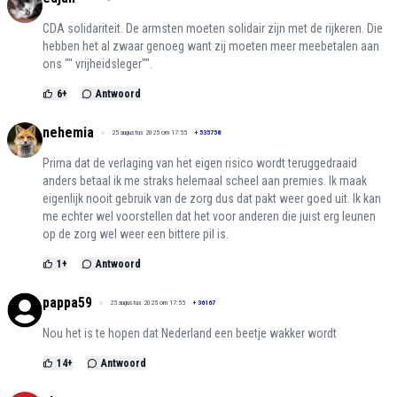
CDA solidariteit. De armsten moeten solidair zijn met de rijkeren. Die
hebben het al zwaar genoeg want zij moeten meer meebetalen aan
ons "" vrijheidsleger"".
6
+
Antwoord
nehemia
25 augustus 2025 om 17:55
+
535758
Prima dat de verlaging van het eigen risico wordt teruggedraaid
anders betaal ik me straks helemaal scheel aan premies. Ik maak
eigenlijk nooit gebruik van de zorg dus dat pakt weer goed uit. Ik kan
me echter wel voorstellen dat het voor anderen die juist erg leunen
op de zorg wel weer een bittere pil is.
1
+
Antwoord
pappa59
25 augustus 2025 om 17:55
+
36167
Nou het is te hopen dat Nederland een beetje wakker wordt
14
+
Antwoord