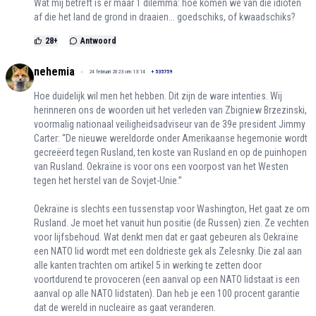
Wat mij betreft is er maar 1 dilemma: hoe komen we van die idioten
af die het land de grond in draaien... goedschiks, of kwaadschiks?
28
+
Antwoord
nehemia
24 februari 2023 om 13:14
+
535759
Hoe duidelijk wil men het hebben. Dit zijn de ware intenties. Wij
herinneren ons de woorden uit het verleden van Zbigniew Brzezinski,
voormalig nationaal veiligheidsadviseur van de 39e president Jimmy
Carter: “De nieuwe wereldorde onder Amerikaanse hegemonie wordt
gecreëerd tegen Rusland, ten koste van Rusland en op de puinhopen
van Rusland. Oekraïne is voor ons een voorpost van het Westen
tegen het herstel van de Sovjet-Unie.”
Oekraïne is slechts een tussenstap voor Washington, Het gaat ze om
Rusland. Je moet het vanuit hun positie (de Russen) zien. Ze vechten
voor lijfsbehoud. Wat denkt men dat er gaat gebeuren als Oekraïne
een NATO lid wordt met een doldrieste gek als Zelesnky. Die zal aan
alle kanten trachten om artikel 5 in werking te zetten door
voortdurend te provoceren (een aanval op een NATO lidstaat is een
aanval op alle NATO lidstaten). Dan heb je een 100 procent garantie
dat de wereld in nucleaire as gaat veranderen.