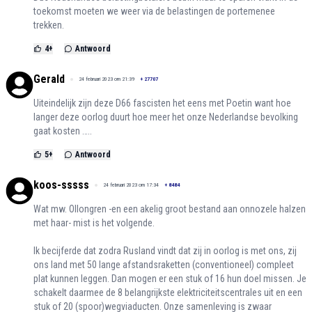
toekomst moeten we weer via de belastingen de portemenee
trekken.
4
+
Antwoord
Gerald
24 februari 2023 om 21:39
+
27707
Uiteindelijk zijn deze D66 fascisten het eens met Poetin want hoe
langer deze oorlog duurt hoe meer het onze Nederlandse bevolking
gaat kosten …..
5
+
Antwoord
koos-sssss
24 februari 2023 om 17:34
+
8484
Wat mw. Ollongren -en een akelig groot bestand aan onnozele halzen
met haar- mist is het volgende.
Ik becijferde dat zodra Rusland vindt dat zij in oorlog is met ons, zij
ons land met 50 lange afstandsraketten (conventioneel) compleet
plat kunnen leggen. Dan mogen er een stuk of 16 hun doel missen. Je
schakelt daarmee de 8 belangrijkste elektriciteitscentrales uit en een
stuk of 20 (spoor)wegviaducten. Onze samenleving is zwaar