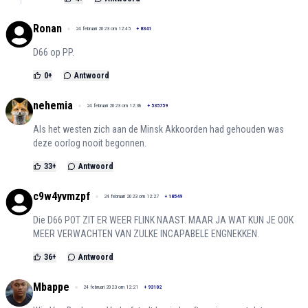
Ronan
24 februari 2023 om 12:45
+
8341
D66 op PP.
0
+
Antwoord
nehemia
24 februari 2023 om 12:38
+
535759
Als het westen zich aan de Minsk Akkoorden had gehouden was
deze oorlog nooit begonnen.
33
+
Antwoord
c9w4yvmzpf
24 februari 2023 om 12:27
+
18549
Die D66 POT ZIT ER WEER FLINK NAAST. MAAR JA WAT KUN JE OOK
MEER VERWACHTEN VAN ZULKE INCAPABELE ENGNEKKEN.
36
+
Antwoord
Mbappe
24 februari 2023 om 12:21
+
93102