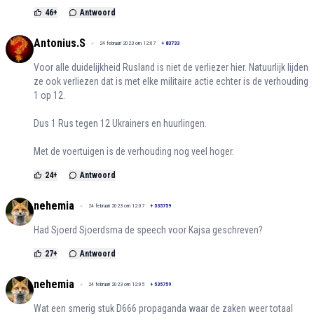
46
+
Antwoord
Antonius.S
24 februari 2023 om 12:07
+
83733
Voor alle duidelijkheid Rusland is niet de verliezer hier. Natuurlijk lijden
ze ook verliezen dat is met elke militaire actie echter is de verhouding
1 op 12.
Dus 1 Rus tegen 12 Ukrainers en huurlingen.
Met de voertuigen is de verhouding nog veel hoger.
24
+
Antwoord
nehemia
24 februari 2023 om 12:07
+
535759
Had Sjoerd Sjoerdsma de speech voor Kajsa geschreven?
27
+
Antwoord
nehemia
24 februari 2023 om 12:05
+
535759
Wat een smerig stuk D666 propaganda waar de zaken weer totaal