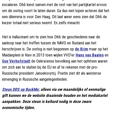
escaleren. D66 kiest samen met de rest van het partijkartel ervoor
om de oorlog voort te laten duren. Ga dus niet lopen acteren dat het
een dilemma is voor Den Haag. Dit laat weer eens zien dat D66 de
kiezer totaal niet serieus neemt. En zelfs minacht.
Het is hallucinant om te zien hoe D66 de geschiedenis naar de
aanloop naar het treffen tussen de NAVO en Rusland aan het
herschrijven is. De oorlog is niet begonnen op
de Krim
maar op het
Maidanplein in Kiev in 2013 toen wijlen VVD'er
Hans van Baalen
en
Guy Verhofstadt
de Oekraïense bevolking aan het ophitsen waren
om zich aan te sluiten bij de EU en af te rekenen met de pro-
Russische president Janoekovytsj. Poetin ziet dit als westerse
inmenging in Russische aangelegenheden.
Steun DDS op BackMe:
alleen via uw maandelijks of eenmalige
gift kunnen we de website draaiende houden en het mediakartel
aanpakken. Deze steun is keihard nodig in deze zware
economische tijden.