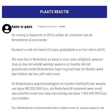
PLAATS REACTIE
hans-e-pans
24 februari 2023 om 23:54
+
41151
De oorlog is begonnen in 2014, achter de schermen van de
Amerikanen al veel eerder.
Rusland is ook een land in Europa, godzijdank voor hen niet in de EU.
Als men hier in Nederland zo bang is voor onze veiligheid, waarom
stuur je dan de redelijk weinige wapens en munitie die het
geminimaliseerde Nederlandse leger nog had naar de Ukraine want
dan hebben we hier zelf niets meer.
De Nederlandse wapenzending(en) en munitie had/heeft een waarde
van bijna 400.000.000 Euro, als Nederland dit materieel weer moet
aanschaffen moet men daar een bedrag van bijna 1.000.000.000 Euro
voor betalen.
Dus Nederlandse belastingbetalers bebin maar te sparen want in de