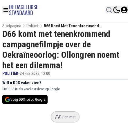
Startpagina
Politiek
D66 Komt Met Tenenkrommend
D66 komt met tenenkrommend
Campagnefilmpje Over De Oekraïneoorlog:
Ollongren Noemt Het Een Dilemma!
campagnefilmpje over de
Oekraïneoorlog: Ollongren noemt
het een dilemma!
POLITIEK
•
24 FEB 2023, 12:00
Wilt u DDS vaker zien?
Stel DDS in als voorkeursbron op Google.
Voeg DDS toe op Google
Delen met