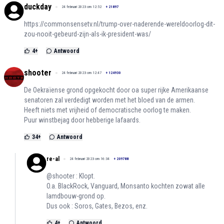
duckday
24 februari 2023 om 12:52
+
21897
https://commonsensetv.nl/trump-over-naderende-wereldoorlog-dit-
zou-nooit-gebeurd-zijn-als-ik-president-was/
4
+
Antwoord
shooter
24 februari 2023 om 12:47
+
124930
De Oekraïense grond opgekocht door oa super rijke Amerikaanse
senatoren zal verdedigt worden met het bloed van de armen.
Heeft niets met vrijheid of democratische oorlog te maken.
Puur winstbejag door hebberige lafaards.
34
+
Antwoord
re-al
24 februari 2023 om 16:34
+
209788
@shooter : Klopt.
O.a. BlackRock, Vanguard, Monsanto kochten zowat alle
lamdbouw-grond op.
Dus ook : Soros, Gates, Bezos, enz.
4
+
Antwoord