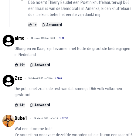
D66 noemt Thierry Baudet een Poetin knuffelaar, terwijl D66
een filiaal is van de Democrats in Amerika, Biden knuffelaars
dus. Je kunt beter het eerste zijn dunkt mij.
1
+
Antwoord
almo
24 februari 2023 om 16:01
+
9162
Ollongren en Kaag zijn tezamen met Rutte de grootste bedreigingen
in Nederland.
19
+
Antwoord
Zzz
24 februari 2023 om 15:44
+
3866
Die pot is net zoals de rest van dat smerige D66 volk volkomen
gestoord.
14
+
Antwoord
Duke1
24 februari 2023 om 14:13
+
32713
Wat een stomme trut!!
Ze spreekt nu ongeveer dezelfde woorden uit die Trump een jaar of 6