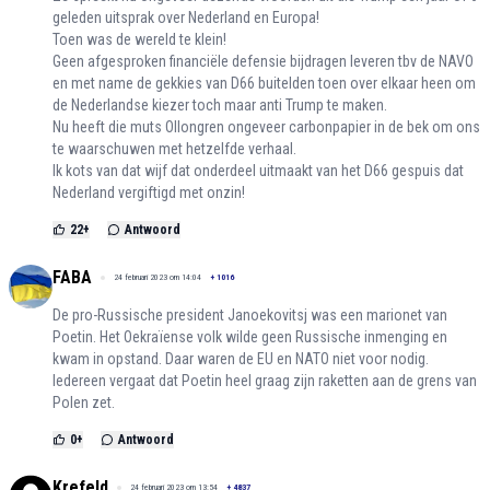
geleden uitsprak over Nederland en Europa!
Toen was de wereld te klein!
Geen afgesproken financiële defensie bijdragen leveren tbv de NAVO
en met name de gekkies van D66 buitelden toen over elkaar heen om
de Nederlandse kiezer toch maar anti Trump te maken.
Nu heeft die muts Ollongren ongeveer carbonpapier in de bek om ons
te waarschuwen met hetzelfde verhaal.
Ik kots van dat wijf dat onderdeel uitmaakt van het D66 gespuis dat
Nederland vergiftigd met onzin!
22
+
Antwoord
FABA
24 februari 2023 om 14:04
+
1016
De pro-Russische president Janoekovitsj was een marionet van
Poetin. Het Oekraïense volk wilde geen Russische inmenging en
kwam in opstand. Daar waren de EU en NATO niet voor nodig.
Iedereen vergaat dat Poetin heel graag zijn raketten aan de grens van
Polen zet.
0
+
Antwoord
Krefeld
24 februari 2023 om 13:54
+
4837