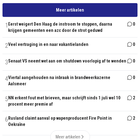
Meer artikelen
1
Eerst weigert Den Haag de instroom te stoppen, daarna
0
krijgen gemeenten een azc door de strot geduwd
2
Veel vertraging in en naar vakantielanden
0
3
Senaat VS neemt wet aan om shutdown voorlopig af te wenden
0
4
Viertal aangehouden na inbraak in brandweerkazerne
0
Aalsmeer
5
NN erkent fout met brieven, maar schrijft sinds 1 juli wel 10
2
procent meer premie af
6
Rusland claimt aanval op wapenproducent Fire Point in
2
Oekraïne
Meer artikelen