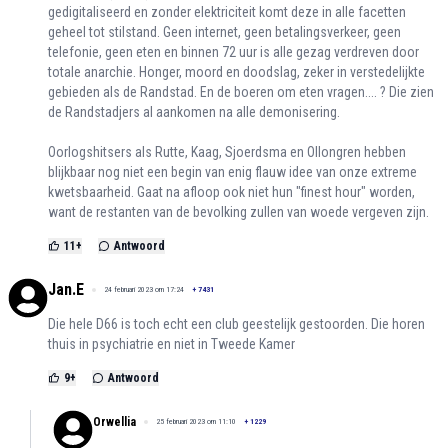
gedigitaliseerd en zonder elektriciteit komt deze in alle facetten
geheel tot stilstand. Geen internet, geen betalingsverkeer, geen
telefonie, geen eten en binnen 72 uur is alle gezag verdreven door
totale anarchie. Honger, moord en doodslag, zeker in verstedelijkte
gebieden als de Randstad. En de boeren om eten vragen.... ? Die zien
de Randstadjers al aankomen na alle demonisering.
Oorlogshitsers als Rutte, Kaag, Sjoerdsma en Ollongren hebben
blijkbaar nog niet een begin van enig flauw idee van onze extreme
kwetsbaarheid. Gaat na afloop ook niet hun "finest hour" worden,
want de restanten van de bevolking zullen van woede vergeven zijn.
11
+
Antwoord
Jan.E
24 februari 2023 om 17:24
+
7431
Die hele D66 is toch echt een club geestelijk gestoorden. Die horen
thuis in psychiatrie en niet in Tweede Kamer
9
+
Antwoord
Orwellia
25 februari 2023 om 11:10
+
1229