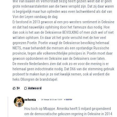
Wie Van Baalen en Verhofstadt bezig heeft gezien weet dat er geen
grote redenaarstalenten aan die twee verspild zijn. Dat zij daar waren
is begrijpelijk maar hun optreden was even lachwekkend als dat van
Von der Leyen vandaag de dag.
Er bestond in 2013 gewoon al een pro-westers sentiment in Oekraïne
en dat had nauwelijks ophitsing door het fameuze duo nodig. Hoe
dan ook is het aan de Oekraïense BEVOLKING of men zich wel of niet
wil laten ophitsen. En daar zit het grote verschil met de hier veel
geprezen Poetin. Poetin vraagt de Oekraïense bevolking helemaal
NIETS, maar behandelt die mensen als een opstandige Russische
provincie, tegen alle volkenrechtelijke principes in. Poetin moet daar
gewoon opdonderen en Oekraïne aan de Oekraïners over laten.
De meeste Nederlanders zien dat ook zo en voor die mening is er
helemaal geen indoctrinatie nodig. Dat D66 van die stemming gebruik
probeert te maken kun je ze niet kwalijk nemen, ook al verdient die
heks Ollongren de brandstapel.
5
+
Antwoord
nehemia
24 februari 2023 om 13:09
+
535759
Hou toch op Mbappe. Amerika heeft 5 miljard gespendeerd
om de democratische gekozen regering in Oekraïne in 2014