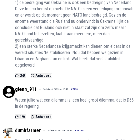
1) de bedreiging van Oekraïne is ook een bedreiging van Nederland.
Deze logica berust op niets. De NATO is een verdedigingsorganisatie
en er wordt op dit moment geen NATO land bedreigd. Gezien de
enorme weerstand die Rusland nu ondervindt in Oekraïne, lijkt de
conclusie dat Rusland ook niet in staat zal zijn om zelfs maar 1
NATO land te bezetten, laat staan meerdere, meer dan
gerechtvaardigd.
2) een sterke Nederlandse krijgsmacht kan dienen om elders in de
wereld situaties 'te stabiliseren'. Nou dat hebben we gezien in
Libanon en Afghanistan en Irak. Wat heeft dat veel stabiliteit
opgeleverd.
24
+
Antwoord
glenn_911
24 februari 2023 om 13:41
+
7710
Weten jullie wat een dilemma is, een heel groot dilemma, dat is D66
in de regering.
19
+
Antwoord
dumbfarmer
24 februari 2023 om 13:33
+
112805