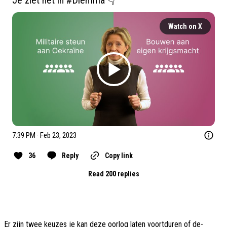
Je ziet het in 
#Dlemma
 👇 
Watch on X
7:39 PM · Feb 23, 2023
36
Reply
Copy link
Read 200 replies
Er zijn twee keuzes je kan deze oorlog laten voortduren of de-