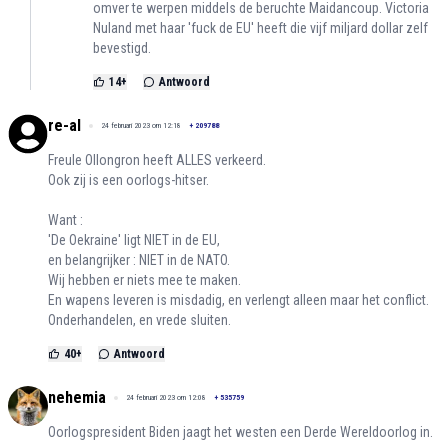
omver te werpen middels de beruchte Maidancoup. Victoria
Nuland met haar 'fuck de EU' heeft die vijf miljard dollar zelf
bevestigd.
14
+
Antwoord
re-al
24 februari 2023 om 12:18
+
209788
Freule Ollongron heeft ALLES verkeerd.
Ook zij is een oorlogs-hitser.
Want :
'De Oekraine' ligt NIET in de EU,
en belangrijker : NIET in de NATO.
Wij hebben er niets mee te maken.
En wapens leveren is misdadig, en verlengt alleen maar het conflict.
Onderhandelen, en vrede sluiten.
40
+
Antwoord
nehemia
24 februari 2023 om 12:08
+
535759
Oorlogspresident Biden jaagt het westen een Derde Wereldoorlog in.