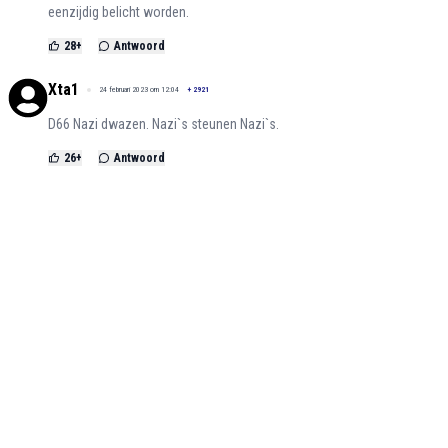
eenzijdig belicht worden.
28
+
Antwoord
Xta1
24 februari 2023 om 12:04
+
2921
D66 Nazi dwazen. Nazi`s steunen Nazi`s.
26
+
Antwoord