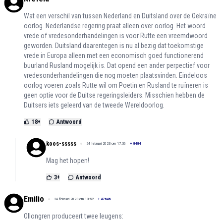
Wat een verschil van tussen Nederland en Duitsland over de Oekraïne
oorlog. Nederlandse regering praat alleen over oorlog. Het woord
vrede of vredesonderhandelingen is voor Rutte een vreemdwoord
geworden. Duitsland daarentegen is nu al bezig dat toekomstige
vrede in Europa alleen met een economisch goed functionerend
buurland Rusland mogelijk is. Dat opend een ander perpectief voor
vredesonderhandelingen die nog moeten plaatsvinden. Eindeloos
oorlog voeren zoals Rutte wil om Poetin en Rusland te ruïneren is
geen optie voor de Duitse regeringsleiders. Misschien hebben de
Duitsers iets geleerd van de tweede Wereldoorlog.
18
+
Antwoord
koos-sssss
24 februari 2023 om 17:36
+
8484
Mag het hopen!
3
+
Antwoord
Emilio
24 februari 2023 om 13:52
+
47646
Ollongren produceert twee leugens: