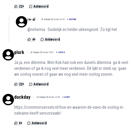
22
+
Antwoord
re-al
24 februari 2023 om 16:29
+
209788
@nehemia : Duidelijk en helder uiteengezet. Zo ligt het.
4
+
Antwoord
plurk
24 februari 2023 om 13:07
+
149313
Ja ja, een dilemma. Wim Kok had ook een duivels dilemma: ga ik veel
verdienen of ga ik nog veel meer verdienen. Dit lijkt er sterk op: gaan
we oorlog voeren of gaan we nog veel meer oorlog voeren.
22
+
Antwoord
duckday
24 februari 2023 om 12:54
+
21897
https://commonsensetv.nl/hoe-en-waarom-de-navo-de-oorlog-in-
oekraine-heeft-veroorzaakt/
6
+
Antwoord