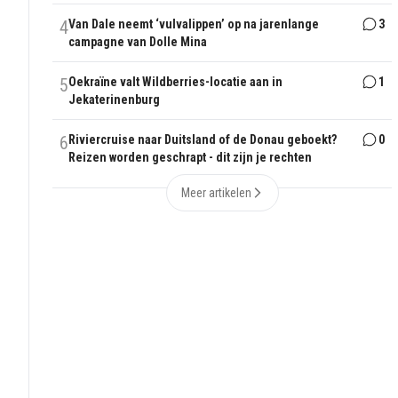
4
Van Dale neemt ‘vulvalippen’ op na jarenlange
3
campagne van Dolle Mina
5
Oekraïne valt Wildberries-locatie aan in
1
Jekaterinenburg
6
Riviercruise naar Duitsland of de Donau geboekt?
0
Reizen worden geschrapt - dit zijn je rechten
Meer artikelen