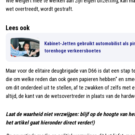
Wie weigert mee te werken aan zijn eigen uitzetting, kan m
wet overtreedt, wordt gestraft.
Lees ook
Kabinet-Jetten gebruikt automobilist als pi
torenhoge verkeersboetes
Maar voor de elitaire deugbrigade van D66 is dat een stap t
die om welke reden dan ook geen papieren hebben" en smeek
om dit onderdeel uit te stellen, af te zwakken of zelfs me
altijd, de kant van de wetsovertreder in plaats van de hard
Laat de waarheid niet verzwijgen: blijf op de hoogte van h
het artikel gaat hieronder direct verder!)