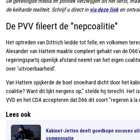
De gevestigde media en politiek verzwijgen dit het liefst, maa
de keiharde realiteit. Schrijf u direct in
via deze link
en ontvan
De PVV fileert de "nepcoalitie"
Het optreden van Dittrich leidde tot felle, en volkomen ter
Alexander van Hattem maakte compleet gehakt van de D66'er 
regeringspartij openlijk afstand neemt van het eigen coali
over 'uitvoerbaarheid'.
Van Hattem spijkerde de boel snoeihard dicht door het kab
coalitie? Want dit lijkt nergens op," stelde hij terecht. Het 
VVD en het CDA accepteren dat D66 dit soort "regeren à la 
Lees ook
Kabinet-Jetten deelt goedkope excuses ui
compensatie