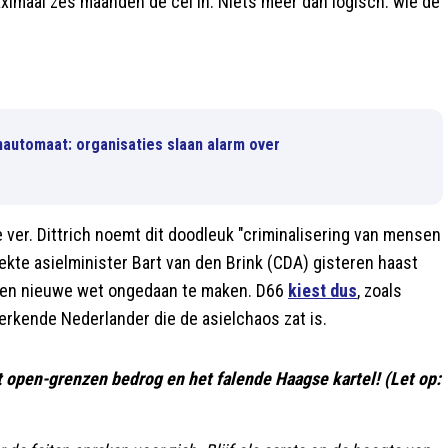
aximaal zes maanden de cel in. Niets meer dan logisch: wie de
nautomaat: organisaties slaan alarm over
e ver. Dittrich noemt dit doodleuk "criminalisering van mensen
te asielminister Bart van den Brink (CDA) gisteren haast
t een nieuwe wet ongedaan te maken. D66
kiest dus
, zoals
werkende Nederlander die de asielchaos zat is.
et open-grenzen bedrog en het falende Haagse kartel! (Let op: