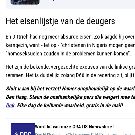
Het eisenlijstje van de deugers
En Dittrich had nog meer absurde eisen. Zo klaagde hij ove
kerngezin, want - let op - "christenen in Nigeria mogen g
"homoseksuelen zouden in de problemen kunnen komen".
Het zijn de bekende, vergezochte excuses van de linkse g
remmen. Het is duidelijk: zolang D66 in de regering zit, blij
Sluit u aan bij het verzet! Hamer onophoudelijk op de waa
Den Haag. Steun de onafhankelijke pers die weigert mee te
link
. Elke dag de keiharde waarheid, gratis in de mail!
Word lid van onze GRATIS Nieuwsbrief
Krijg ELKE dag het ECHTE nieuws GRATIS en voor niets in j