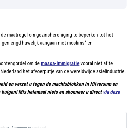
r de maatregel om gezinshereniging te beperken tot het
een gemengd huwelijk aangaan met moslims" en
rachtengordel om de
massa-immigratie
vooral niet af te
ft Nederland het afvoerputje van de wereldwijde asielindustrie.
rheid en verzet u tegen de machtsblokken in Hilversum en
 buigen! Mis helemaal niets en abonneer u direct
via deze
e inbox. Abonneer je vandaag!