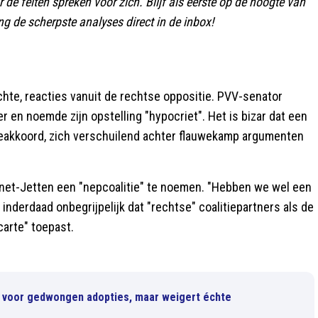
r de feiten spreken voor zich. Blijf als eerste op de hoogte van
g de scherpste analyses direct in de inbox!
echte, reacties vanuit de rechtse oppositie. PVV-senator
en noemde zijn opstelling "hypocriet". Het is bizar dat een
tieakkoord, zich verschuilend achter flauwekamp argumenten
inet-Jetten een "nepcoalitie" te noemen. "Hebben we wel een
is inderdaad onbegrijpelijk dat "rechtse" coalitiepartners als de
carte" toepast.
t voor gedwongen adopties, maar weigert échte