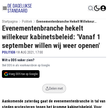
Startpagina
Politiek
Evenementenbranche Hekelt Willekeur
Evenementenbranche hekelt
Kabinetsbeleid: 'Vanaf 1 September Willen Wij
Weer Openen'
willekeur kabinetsbeleid: 'Vanaf 1
september willen wij weer openen'
POLITIEK
•
18 AUG 2021, 17:00
Wilt u DDS vaker zien?
Stel DDS in als voorkeursbron op Google.
Voeg DDS toe op Google
Delen met
Aankomende zaterdag gaat de evenementenbranche in tal van
steden protesteren tegen het kromme kabinetsbeleid. Voor