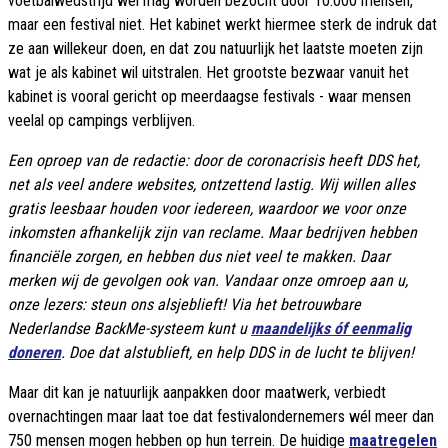
voetbalwedstrijd wel mag worden bezocht door 10.000 mensen,
maar een festival niet. Het kabinet werkt hiermee sterk de indruk dat
ze aan willekeur doen, en dat zou natuurlijk het laatste moeten zijn
wat je als kabinet wil uitstralen. Het grootste bezwaar vanuit het
kabinet is vooral gericht op meerdaagse festivals - waar mensen
veelal op campings verblijven.
Een oproep van de redactie: door de coronacrisis heeft DDS het,
net als veel andere websites, ontzettend lastig. Wij willen alles
gratis leesbaar houden voor iedereen, waardoor we voor onze
inkomsten afhankelijk zijn van reclame. Maar bedrijven hebben
financiële zorgen, en hebben dus niet veel te makken. Daar
merken wij de gevolgen ook van. Vandaar onze omroep aan u,
onze lezers: steun ons alsjeblieft! Via het betrouwbare
Nederlandse BackMe-systeem kunt u
maandelijks óf eenmalig
doneren
. Doe dat alstublieft, en help DDS in de lucht te blijven!
Maar dit kan je natuurlijk aanpakken door maatwerk, verbiedt
overnachtingen maar laat toe dat festivalondernemers wél meer dan
750 mensen mogen hebben op hun terrein. De huidige
maatregelen