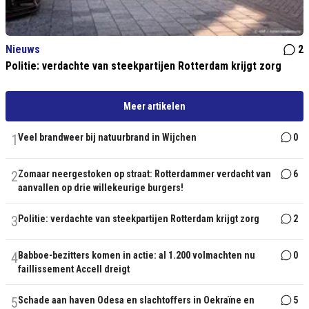
Nieuws
2
Politie: verdachte van steekpartijen Rotterdam krijgt zorg
Meer artikelen
1
Veel brandweer bij natuurbrand in Wijchen
0
2
Zomaar neergestoken op straat: Rotterdammer verdacht van
6
aanvallen op drie willekeurige burgers!
3
Politie: verdachte van steekpartijen Rotterdam krijgt zorg
2
4
Babboe-bezitters komen in actie: al 1.200 volmachten nu
0
faillissement Accell dreigt
5
Schade aan haven Odesa en slachtoffers in Oekraïne en
5