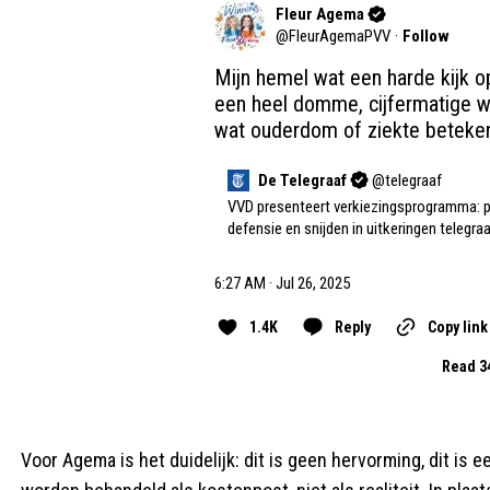
Fleur Agema
@
FleurAgemaPVV
·
Follow
Mijn hemel wat een harde kijk 
een heel domme, cijfermatige w
wat ouderdom of ziekte betekent
De Telegraaf
@
telegraaf
VVD presenteert verkiezingsprogramma: pe
defensie en snijden in uitkeringen 
telegraa
6:27 AM · Jul 26, 2025
1.4K
Reply
Copy link
Read 3
Voor Agema is het duidelijk: dit is geen hervorming, dit is