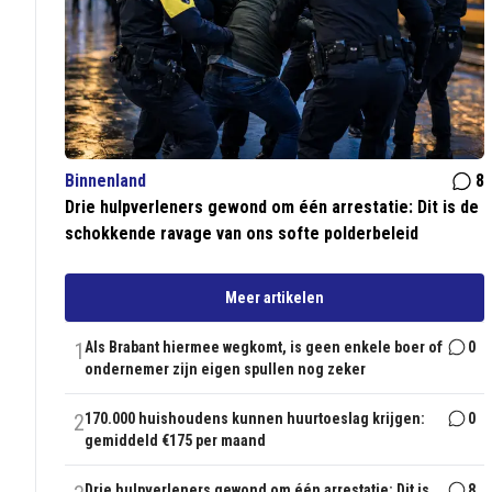
Binnenland
8
Drie hulpverleners gewond om één arrestatie: Dit is de
schokkende ravage van ons softe polderbeleid
Meer artikelen
1
Als Brabant hiermee wegkomt, is geen enkele boer of
0
ondernemer zijn eigen spullen nog zeker
2
170.000 huishoudens kunnen huurtoeslag krijgen:
0
gemiddeld €175 per maand
Drie hulpverleners gewond om één arrestatie: Dit is
8