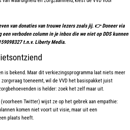
ats van waardigheid en zorgzaamheid, kiest de VVD voor
even van donaties van trouwe lezers zoals jij. 👉 Doneer via
ag een verboden column in je inbox die we niet op DDS kunnen
59098327 t.n.v. Liberty Media.
nietsontziend
gen is bekend. Maar dit verkiezingsprogramma laat niets meer
de zorgvraag toeneemt, wil de VVD het basispakket juist
orgbehoevenden is helder: zoek het zelf maar uit.
X (voorheen Twitter) wijst ze op het gebrek aan empathie:
plannen komen niet voort uit visie, maar uit een
en plaats heeft.