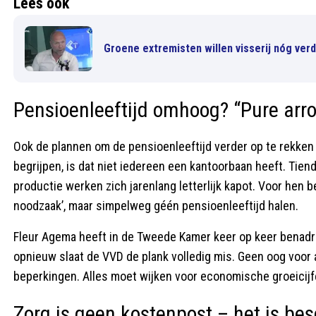
Lees ook
Groene extremisten willen visserij nóg ve
Pensioenleeftijd omhoog? “Pure arr
Ook de plannen om de pensioenleeftijd verder op te rekken s
begrijpen, is dat niet iedereen een kantoorbaan heeft. Ti
productie werken zich jarenlang letterlijk kapot. Voor hen
noodzaak’, maar simpelweg géén pensioenleeftijd halen.
Fleur Agema heeft in de Tweede Kamer keer op keer benadruk
opnieuw slaat de VVD de plank volledig mis. Geen oog voor
beperkingen. Alles moet wijken voor economische groeicijf
Zorg is geen kostenpost – het is be