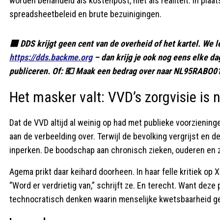
worden behandeld als kostenpost, niet als realiteit. In pla
spreadsheetbeleid en brute bezuinigingen.
🟦 DDS krijgt geen cent van de overheid of het kartel. We l
https://dds.backme.org
– dan krijg je ook nog eens elke d
publiceren. Of: 💶 Maak een bedrag over naar NL95RABO01
Het masker valt: VVD’s zorgvisie is 
Dat de VVD altijd al weinig op had met publieke voorzienin
aan de verbeelding over. Terwijl de bevolking vergrijst en 
inperken. De boodschap aan chronisch zieken, ouderen en z
Agema prikt daar keihard doorheen. In haar felle kritiek op 
“Word er verdrietig van,” schrijft ze. En terecht. Want deze 
technocratisch denken waarin menselijke kwetsbaarheid ge