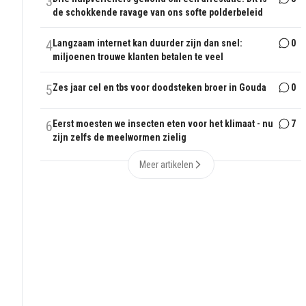
3
de schokkende ravage van ons softe polderbeleid
4
Langzaam internet kan duurder zijn dan snel:
0
miljoenen trouwe klanten betalen te veel
5
Zes jaar cel en tbs voor doodsteken broer in Gouda
0
6
Eerst moesten we insecten eten voor het klimaat - nu
7
zijn zelfs de meelwormen zielig
Meer artikelen