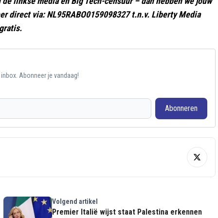
gen de linkse media en Big Tech-censuur – dan hebben we jouw
er direct via: NL95RABO0159098327 t.n.v. Liberty Media
gratis.
e inbox. Abonneer je vandaag!
Abonneren
Volgend artikel
Premier Italië wijst staat Palestina erkennen