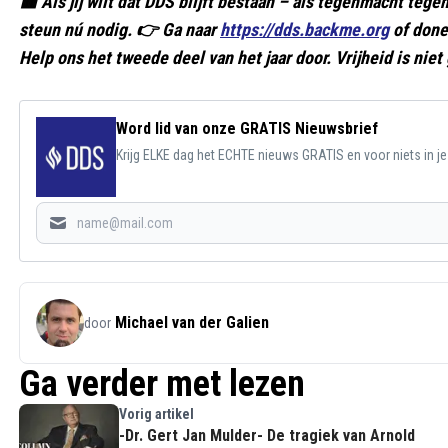
🟥 Als jij wilt dat DDS blijft bestaan – als tegenmacht te
steun nú nodig. 👉 Ga naar
https://dds.backme.org
of done
Help ons het tweede deel van het jaar door. Vrijheid is niet 
Word lid van onze GRATIS Nieuwsbrief
Krijg ELKE dag het ECHTE nieuws GRATIS en voor niets in j
Michael van der Galien
door
Ga verder met lezen
Vorig artikel
-Dr. Gert Jan Mulder- De tragiek van Arnold