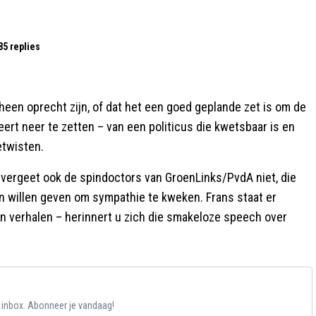
85 replies
heen oprecht zijn, of dat het een goed geplande zet is om de
eert neer te zetten – van een politicus die kwetsbaar is en
etwisten.
r vergeet ook de spindoctors van GroenLinks/PvdA niet, die
n willen geven om sympathie te kweken. Frans staat er
n verhalen – herinnert u zich die smakeloze speech over
e inbox. Abonneer je vandaag!