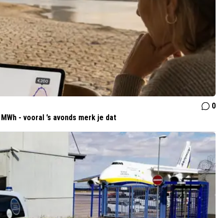
0
MWh - vooral ’s avonds merk je dat