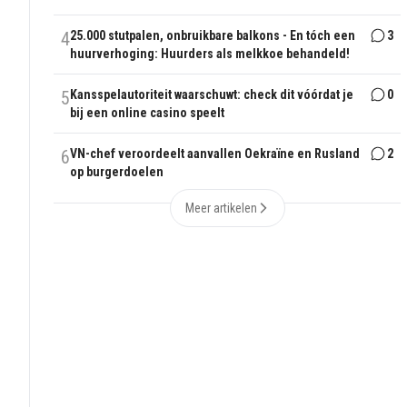
4
25.000 stutpalen, onbruikbare balkons - En tóch een
3
huurverhoging: Huurders als melkkoe behandeld!
5
Kansspelautoriteit waarschuwt: check dit vóórdat je
0
bij een online casino speelt
6
VN-chef veroordeelt aanvallen Oekraïne en Rusland
2
op burgerdoelen
Meer artikelen