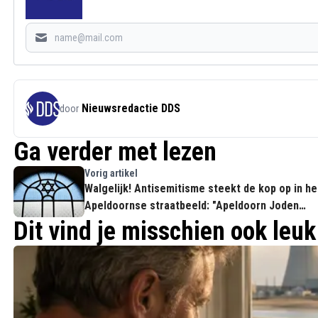
Nieuwsredactie DDS
door
Ga verder met lezen
Vorig artikel
Walgelijk! Antisemitisme steekt de kop op in he
Apeldoornse straatbeeld: "Apeldoorn Joden
Vrij!"
Dit vind je misschien ook leuk