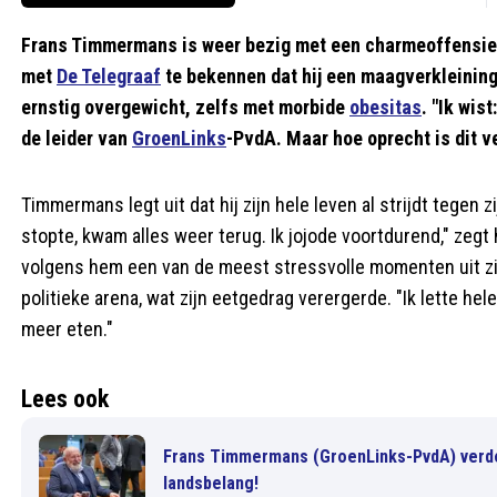
Frans Timmermans is weer bezig met een charmeoffensief 
met
De Telegraaf
te bekennen dat hij een maagverkleining 
ernstig overgewicht, zelfs met morbide
obesitas
. "Ik wis
de leider van
GroenLinks
-PvdA. Maar hoe oprecht is dit v
Timmermans legt uit dat hij zijn hele leven al strijdt tegen zij
stopte, kwam alles weer terug. Ik jojode voortdurend," zegt
volgens hem een van de meest stressvolle momenten uit zij
politieke arena, wat zijn eetgedrag verergerde. "Ik lette hel
meer eten."
Lees ook
Frans Timmermans (GroenLinks-PvdA) verdedi
landsbelang!