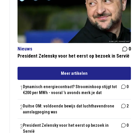
Nieuws
0
President Zelensky voor het eerst op bezoek in Servië
Meer artikelen
1
Dynamisch energiecontract? Stroominkoop stijgt tot
0
€200 per MWh - vooral ’s avonds merk je dat
2
Duitse OM: voldoende bewijs dat luchthavendrone
2
aanslagpoging was
3
President Zelensky voor het eerst op bezoek in
0
Servië