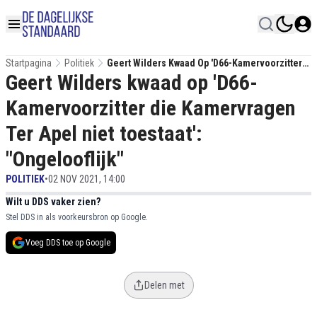
Startpagina
Politiek
Geert Wilders Kwaad Op 'D66-Kamervoorzitter
Geert Wilders kwaad op 'D66-
Die Kamervragen Ter Apel Niet Toestaat':
"Ongelooflijk"
Kamervoorzitter die Kamervragen
Ter Apel niet toestaat':
"Ongelooflijk"
POLITIEK
•
02 NOV 2021, 14:00
Wilt u DDS vaker zien?
Stel DDS in als voorkeursbron op Google.
Voeg DDS toe op Google
Delen met