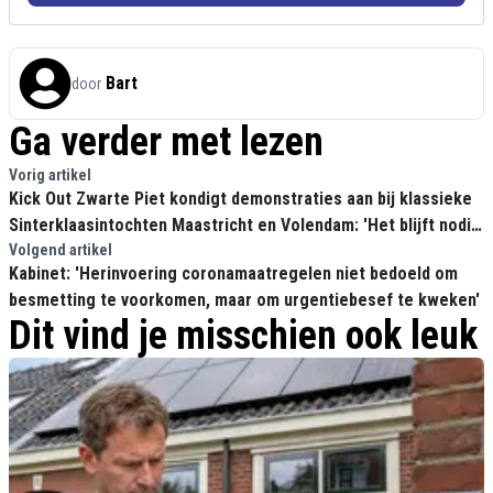
Bart
door
Ga verder met lezen
Vorig artikel
Kick Out Zwarte Piet kondigt demonstraties aan bij klassieke
Sinterklaasintochten Maastricht en Volendam: 'Het blijft nodig
om in actie te komen'
Volgend artikel
Kabinet: 'Herinvoering coronamaatregelen niet bedoeld om
besmetting te voorkomen, maar om urgentiebesef te kweken'
Dit vind je misschien ook leuk