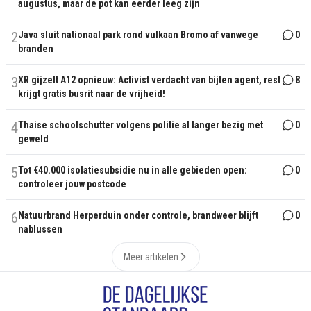
augustus, maar de pot kan eerder leeg zijn
2
Java sluit nationaal park rond vulkaan Bromo af vanwege
0
branden
3
XR gijzelt A12 opnieuw: Activist verdacht van bijten agent, rest
8
krijgt gratis busrit naar de vrijheid!
4
Thaise schoolschutter volgens politie al langer bezig met
0
geweld
5
Tot €40.000 isolatiesubsidie nu in alle gebieden open:
0
controleer jouw postcode
6
Natuurbrand Herperduin onder controle, brandweer blijft
0
nablussen
Meer artikelen