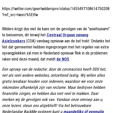
https://twitter.com/geertwilderspvv/status/1455497108614750208
?ref_src=twsrc%5Etfw
Wilders krijgt dus niet de kans om de gevolgen van de "asieltsunami"
te benoemen, dit terwijl het
Centraal Orgaan opvang
Asielzoekers
(COA) vandaag opnieuw aan de bel trekt. Ondanks het
feit dat gemeenten hebben ingesprongen met het regelen van extra
opvangplekken zal men in Nederland opnieuw flink in de problemen
raken eind deze maand, dat meldt
de NOS
.
Een oproep van de redactie: door de coronacrisis heeft DDS het,
net als veel andere websites, ontzettend lastig. Wij willen alles
gratis leesbaar houden voor iedereen, waardoor we voor onze
inkomsten afhankelijk zijn van reclame. Maar bedrijven hebben
financiële zorgen, en hebben dus niet veel te makken. Daar
merken wij de gevolgen ook van. Vandaar onze omroep aan u,
onze lezers: steun ons alsjeblieft! Via het betrouwbare
Nederlandse BackMe-systeem kunt u
maandelijks óf eenmalig