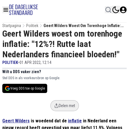
Startpagina
Politiek
Geert Wilders Woest Om Torenhoge Inflatie:
Geert Wilders woest om torenhoge
"12%?! Rutte Laat Nederlanders Financieel
Bloeden!"
inflatie: "12%?! Rutte laat
Nederlanders financieel bloeden!"
POLITIEK
•
01 APR 2022, 12:14
Wilt u DDS vaker zien?
Stel DDS in als voorkeursbron op Google.
Voeg DDS toe op Google
Delen met
Geert Wilders
is woedend dat de
inflatie
in Nederland een
nieuw record heeft gevestigd van maar liefst 11,9%. Volgens