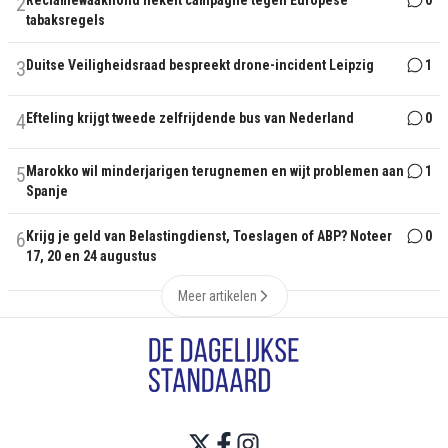
2
Reclamewaakhond hekelt campagne tegen Europese
0
tabaksregels
3
Duitse Veiligheidsraad bespreekt drone-incident Leipzig
1
4
Efteling krijgt tweede zelfrijdende bus van Nederland
0
5
Marokko wil minderjarigen terugnemen en wijt problemen aan
1
Spanje
6
Krijg je geld van Belastingdienst, Toeslagen of ABP? Noteer
0
17, 20 en 24 augustus
Meer artikelen