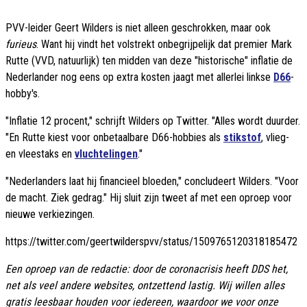
PVV-leider Geert Wilders is niet alleen geschrokken, maar ook
furieus
. Want hij vindt het volstrekt onbegrijpelijk dat premier Mark
Rutte (VVD, natuurlijk) ten midden van deze "historische" inflatie de
Nederlander nog eens op extra kosten jaagt met allerlei linkse
D66
-
hobby's.
"Inflatie 12 procent," schrijft Wilders op Twitter. "Alles wordt duurder.
"En Rutte kiest voor onbetaalbare D66-hobbies als
stikstof
, vlieg-
en vleestaks en
vluchtelingen
."
"Nederlanders laat hij financieel bloeden," concludeert Wilders. "Voor
de macht. Ziek gedrag." Hij sluit zijn tweet af met een oproep voor
nieuwe verkiezingen.
https://twitter.com/geertwilderspvv/status/1509765120318185472
Een oproep van de redactie: door de coronacrisis heeft DDS het,
net als veel andere websites, ontzettend lastig. Wij willen alles
gratis leesbaar houden voor iedereen, waardoor we voor onze