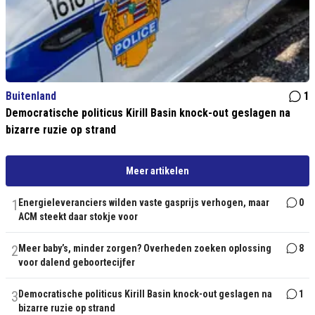
Buitenland
1
Democratische politicus Kirill Basin knock-out geslagen na
bizarre ruzie op strand
Meer artikelen
1
Energieleveranciers wilden vaste gasprijs verhogen, maar
0
ACM steekt daar stokje voor
2
Meer baby’s, minder zorgen? Overheden zoeken oplossing
8
voor dalend geboortecijfer
3
Democratische politicus Kirill Basin knock-out geslagen na
1
bizarre ruzie op strand