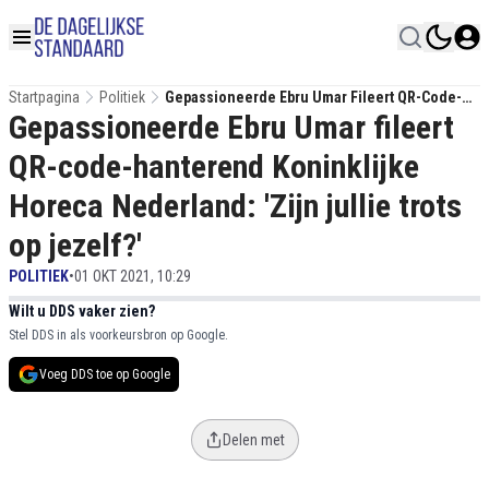
Startpagina
Politiek
Gepassioneerde Ebru Umar Fileert QR-Code-
Gepassioneerde Ebru Umar fileert
Hanterend Koninklijke Horeca Nederland: 'Zijn
Jullie Trots Op Jezelf?'
QR-code-hanterend Koninklijke
Horeca Nederland: 'Zijn jullie trots
op jezelf?'
POLITIEK
•
01 OKT 2021, 10:29
Wilt u DDS vaker zien?
Stel DDS in als voorkeursbron op Google.
Voeg DDS toe op Google
Delen met