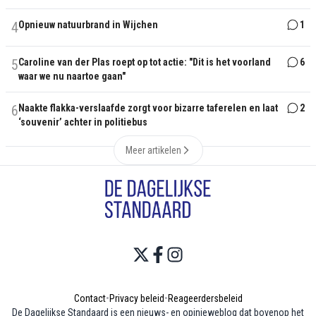
4
Opnieuw natuurbrand in Wijchen
1
5
Caroline van der Plas roept op tot actie: "Dit is het voorland
6
waar we nu naartoe gaan"
6
Naakte flakka-verslaafde zorgt voor bizarre taferelen en laat
2
‘souvenir’ achter in politiebus
Meer artikelen
Contact
•
Privacy beleid
•
Reageerdersbeleid
De Dagelijkse Standaard is een nieuws- en opinieweblog dat bovenop het