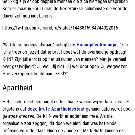
Gelukkig zijn er ook dappere mensen die zich hiertegen uitspreken.
Kom er maar in Ebru Umar, de Nederturkse columniste die voor de
duivel zelf nog niet bang is.
https://twitter.com/umarebru/status/1443816984744022016
"Wat ik me serieus afvraag," schrijft
de Honingdas-koningin
, "zijn
jullie trots op jezelf dat je braaf doet wat de overheid je opdraagt
KHN? Zijn jullie trots op het uitsluiten van mensen? Met je verhaal
over gastvrijheid? Jij wel. Jij niet. Jij wel doorlopen. Jij wegwezen.
Hoe verkopen jullie dit aan jezelf?"
Apartheid
Het is inderdaad een ongekende situatie waarin wij verkeren, en het
ergste is dat
deze brute Apartheidsstaat
gehandhaafd wordt door
gewone mensen
. De KHN werkt er actief aan mee. Als die
organisatie zou zeggen, 'dit doen we niet,' dan was het einde
oefening voor de staat. Hugo de Jonge en Mark Rutte kunnen dan