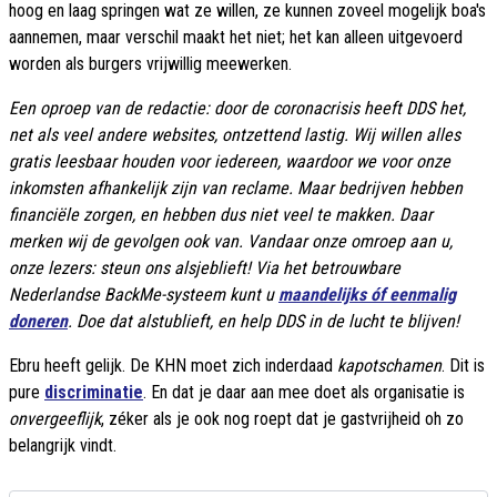
hoog en laag springen wat ze willen, ze kunnen zoveel mogelijk boa's
aannemen, maar verschil maakt het niet; het kan alleen uitgevoerd
worden als burgers vrijwillig meewerken.
Een oproep van de redactie: door de coronacrisis heeft DDS het,
net als veel andere websites, ontzettend lastig. Wij willen alles
gratis leesbaar houden voor iedereen, waardoor we voor onze
inkomsten afhankelijk zijn van reclame. Maar bedrijven hebben
financiële zorgen, en hebben dus niet veel te makken. Daar
merken wij de gevolgen ook van. Vandaar onze omroep aan u,
onze lezers: steun ons alsjeblieft! Via het betrouwbare
Nederlandse BackMe-systeem kunt u
maandelijks óf eenmalig
doneren
. Doe dat alstublieft, en help DDS in de lucht te blijven!
Ebru heeft gelijk. De KHN moet zich inderdaad
kapotschamen
. Dit is
pure
discriminatie
. En dat je daar aan mee doet als organisatie is
onvergeeflijk
, zéker als je ook nog roept dat je gastvrijheid oh zo
belangrijk vindt.