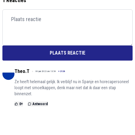
1 Reacties
PLAATS REACTIE
Theo.T
06 juni 2022 om 13:54
+
2126
Ze heeft helemaal gelijk. Ik verblijf nu in Spanje en horecapersoneel
loopt met smoelkappen, denk maar niet dat ik daar een stap
binnenzet.
0
+
Antwoord