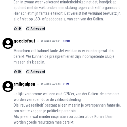
Een in zwaar weer verkerend minderheidskabinet dat, handjeklap
spelend met de vakbonden, een staking tegen zichzelf organiseert.
Hier schiet míjn fantasie tekort. Dat vereist het verruimd bewustzijn,
al of niet op LSD- of paddobasis, van een van der Galien.
4
+
Antwoord
goedisfout
29 mei 2026 om 10:31
+
39869
Misschien valt kabinet tante Jet wel dan is er in ieder geval iets
bereikt. We kunnen de praalpremier en zijn incompetente clubje
missen als kiespijn.
5
+
Antwoord
rmihgulpen
29 mei 2026 om 10:02
+
1979
Je lijkt verdomme wel een oud-CPN'er, van der Galien: de arbeiders
worden verraden door de vakbondsleiding.
Die 'rauwe realiteit' bestaat alleen maar in je overspannen fantasie,
om niet te zeggen je politieke paranoia.
Als je eens wat minder inspiratie zou putten uit de Koran. Daar
worden goede resultaten mee bereikt.