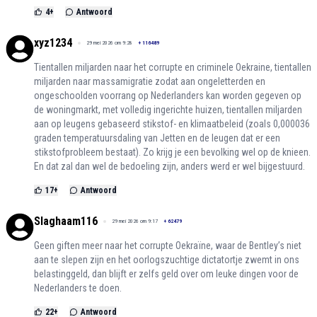
4
+
Antwoord
xyz1234
29 mei 2026 om 9:28
+
116489
Tientallen miljarden naar het corrupte en criminele Oekraine, tientallen
miljarden naar massamigratie zodat aan ongeletterden en
ongeschoolden voorrang op Nederlanders kan worden gegeven op
de woningmarkt, met volledig ingerichte huizen, tientallen miljarden
aan op leugens gebaseerd stikstof- en klimaatbeleid (zoals 0,000036
graden temperatuursdaling van Jetten en de leugen dat er een
stikstofprobleem bestaat). Zo krijg je een bevolking wel op de knieen.
En dat zal dan wel de bedoeling zijn, anders werd er wel bijgestuurd.
17
+
Antwoord
Slaghaam116
29 mei 2026 om 9:17
+
62479
Geen giften meer naar het corrupte Oekraïne, waar de Bentley’s niet
aan te slepen zijn en het oorlogszuchtige dictatortje zwemt in ons
belastinggeld, dan blijft er zelfs geld over om leuke dingen voor de
Nederlanders te doen.
22
+
Antwoord