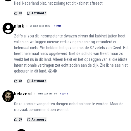
Heel Nederland plat, net zolang tot dit kabinet aftreedt
0
+
Antwoord
plurk
29 mei 2026 om 15:03
+
149416
Zelfs al zou dit incompetente dwazen circus dat kabinet jatten heet
vallen en we krijgen nieuwe verkiezingen dan nog veranderd er
helemaal niets. We hebben het gezien met de 37 zetels van Geert. Het
heeft helemaal niets opgeleverd. Niet de schuld van Geert maar zo
werkt het nu in dit land. Alleen Nexit en het opzeggen van al die idiote
internationale verdragen zet echt zoden aan de dijk. Zie ik helaas niet
gebeuren in dit land. 😭😭
4
+
Antwoord
belazerd
29 mei 2026 om 12:40
+
22418
Onze sociale vangnetten dreigen onbetaalbaar te worden. Maar de
oorzaak benoemen doen we niet.
7
+
Antwoord