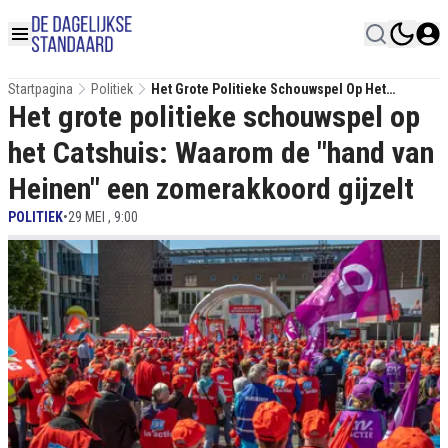
Startpagina
Politiek
Het Grote Politieke Schouwspel Op Het
Het grote politieke schouwspel op
Catshuis: Waarom De "hand Van Heinen" Een
Zomerakkoord Gijzelt
het Catshuis: Waarom de "hand van
Heinen" een zomerakkoord gijzelt
POLITIEK
•
29 MEI , 9:00