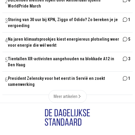
2
Duizenden mensen lopen door Amsterdam tijdens
0
WorldPride March
3
Storing van 30 uur bij KPN, Ziggo of Odido? Zo bereken je je
1
vergoeding
4
Na jaren klimaatsprookjes kiest energiereus plotseling weer
5
voor energie die wél werkt
5
Tientallen XR-activisten aangehouden na blokkade A12 in
3
Den Haag
6
President Zelensky voor het eerst in Servië en zoekt
1
samenwerking
Meer artikelen