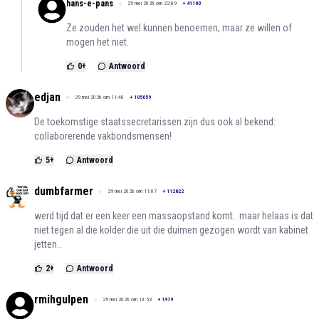
hans-e-pans
29 mei 2026 om 22:09
+
41160
Ze zouden het wel kunnen benoemen, maar ze willen of
mogen het niet.
0
+
Antwoord
edjan
29 mei 2026 om 11:48
+
105059
De toekomstige staatssecretarissen zijn dus ook al bekend:
collaborerende vakbondsmensen!
5
+
Antwoord
dumbfarmer
29 mei 2026 om 11:07
+
112822
werd tijd dat er een keer een massaopstand komt.. maar helaas is dat
niet tegen al die kolder die uit die duimen gezogen wordt van kabinet
jetten..
2
+
Antwoord
rmihgulpen
29 mei 2026 om 10:53
+
1979