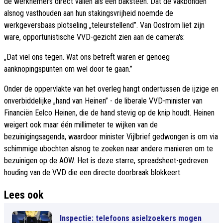
de werknemers direct vallen als een baksteen. Dat de vakbonden
alsnog vasthouden aan hun stakingsvrijheid noemde de
werkgeversbaas plotseling „teleurstellend”. Van Oostrom liet zijn
ware, opportunistische VVD-gezicht zien aan de camera's:
„Dat viel ons tegen. Wat ons betreft waren er genoeg
aanknopingspunten om wel door te gaan.”
Onder de oppervlakte van het overleg hangt ondertussen de ijzige en
onverbiddelijke „hand van Heinen” - de liberale VVD-minister van
Financiën Eelco Heinen, die de hand stevig op de knip houdt. Heinen
weigert ook maar één millimeter te wijken van de
bezuinigingsagenda, waardoor minister Vijlbrief gedwongen is om via
schimmige ubochten alsnog te zoeken naar andere manieren om te
bezuinigen op de AOW. Het is deze starre, spreadsheet-gedreven
houding van de VVD die een directe doorbraak blokkeert.
Lees ook
Inspectie: telefoons asielzoekers mogen