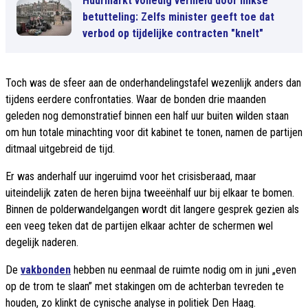
Huurmarkt volledig vernield door linkse
betutteling: Zelfs minister geeft toe dat
verbod op tijdelijke contracten "knelt"
Toch was de sfeer aan de onderhandelingstafel wezenlijk anders dan
tijdens eerdere confrontaties. Waar de bonden drie maanden
geleden nog demonstratief binnen een half uur buiten wilden staan
om hun totale minachting voor dit kabinet te tonen, namen de partijen
ditmaal uitgebreid de tijd.
Er was anderhalf uur ingeruimd voor het crisisberaad, maar
uiteindelijk zaten de heren bijna tweeënhalf uur bij elkaar te bomen.
Binnen de polderwandelgangen wordt dit langere gesprek gezien als
een veeg teken dat de partijen elkaar achter de schermen wel
degelijk naderen.
De
vakbonden
hebben nu eenmaal de ruimte nodig om in juni „even
op de trom te slaan” met stakingen om de achterban tevreden te
houden, zo klinkt de cynische analyse in politiek Den Haag.