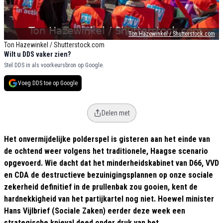
Ton Hazewinkel / Shutterstock.com
Ton Hazewinkel / Shutterstock.com
Wilt u DDS vaker zien?
Stel DDS in als voorkeursbron op Google.
Voeg DDS toe op Google
Delen met
Het onvermijdelijke polderspel is gisteren aan het einde van
de ochtend weer volgens het traditionele, Haagse scenario
opgevoerd. Wie dacht dat het minderheidskabinet van D66, VVD
en CDA de destructieve bezuinigingsplannen op onze sociale
zekerheid definitief in de prullenbak zou gooien, kent de
hardnekkigheid van het partijkartel nog niet.
Hoewel minister
Hans Vijlbrief (Sociale Zaken) eerder deze week een
strategische knieval deed onder druk van het