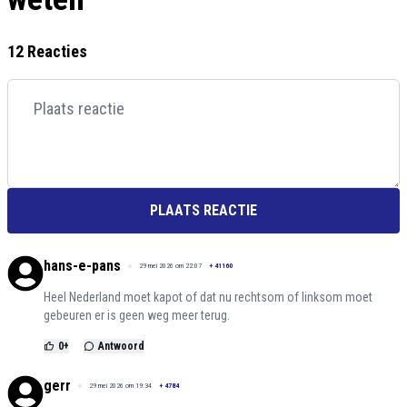
12 Reacties
PLAATS REACTIE
hans-e-pans
29 mei 2026 om 22:07
+
41160
Heel Nederland moet kapot of dat nu rechtsom of linksom moet
gebeuren er is geen weg meer terug.
0
+
Antwoord
gerr
29 mei 2026 om 19:34
+
4784