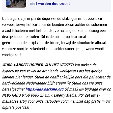
niet worden doorzocht
De burgers zijn in juni de dupe van de stakingen in het openbaar
vervoer, terwijl het kartel en de bonden elkaar achter de schermen
alvast feliciteren met het feit dat ze richting de zomer alsnog een
dealtje hopen te sluiten. Dit is de polder op haar smalst: een
geënsceneerde strijd voor de bühne, terwijl de structurele afbraak
van onze sociale zekerheid in de achterkamertjes gewoon wordt
voortgezet!
WORD AANDEELHOUDER VAN HET VERZET!
Wij pikken de
hypocrisie van zowel de draaiende werkgevers als het gierige
kabinet niet langer. Steun de onafhankelijke pers die pal achter de
hardwerkende Nederlander blĳft staan! 🚀 Steun ons via onze
betaalpagina:
https://dds.backme.org
Of maak uw bijdrage over op
NL95 RABO 0159 0983 27 t.n.v. Liberty Media. PS: Zet uw e-
mailadres erbij voor onze verboden columns! Elke dag gratis in uw
digitale postvak!