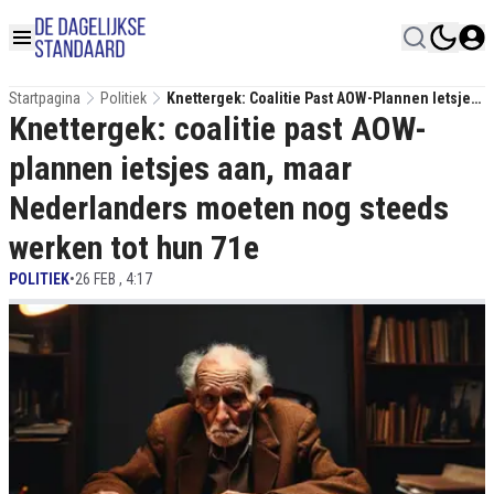
Startpagina
Politiek
Knettergek: Coalitie Past AOW-Plannen Ietsjes
Knettergek: coalitie past AOW-
Aan, Maar Nederlanders Moeten Nog Steeds
Werken Tot Hun 71e
plannen ietsjes aan, maar
Nederlanders moeten nog steeds
werken tot hun 71e
POLITIEK
•
26 FEB , 4:17