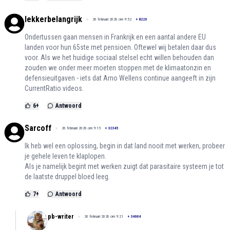
lekkerbelangrijk
26 februari 2026 om 9:52
+
8220
Ondertussen gaan mensen in Frankrijk en een aantal andere EU
landen voor hun 65ste met pensioen. Oftewel wij betalen daar dus
voor. Als we het huidige sociaal stelsel echt willen behouden dan
zouden we onder meer moeten stoppen met de klimaatonzin en
defensieuitgaven - iets dat Arno Wellens continue aangeeft in zijn
CurrentRatio videos.
6
+
Antwoord
Sarcoff
26 februari 2026 om 9:15
+
32345
Ik heb wel een oplossing, begin in dat land nooit met werken, probeer
je gehele leven te klaplopen.
Als je namelijk begint met werken zuigt dat parasitaire systeem je tot
de laatste druppel bloed leeg.
7
+
Antwoord
pb-writer
26 februari 2026 om 9:21
+
34604