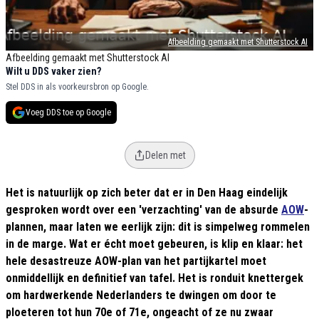
Afbeelding gemaakt met Shutterstock AI
Afbeelding gemaakt met Shutterstock AI
Wilt u DDS vaker zien?
Stel DDS in als voorkeursbron op Google.
Voeg DDS toe op Google
Delen met
Het is natuurlijk op zich beter dat er in Den Haag eindelijk
gesproken wordt over een 'verzachting' van de absurde
AOW
-
plannen, maar laten we eerlijk zijn: dit is simpelweg rommelen
in de marge. Wat er écht moet gebeuren, is klip en klaar: het
hele desastreuze AOW-plan van het partijkartel moet
onmiddellijk en definitief van tafel. Het is ronduit knettergek
om hardwerkende Nederlanders te dwingen om door te
ploeteren tot hun 70e of 71e, ongeacht of ze nu zwaar