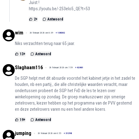
Juist !
https://youtu.be/-253eIo5_QE?t=53
2
+
Antwoord
wim
26 februari 2026 om 8:39
+
138302
Niks verzachten terug naar 65 jaar.
13
+
Antwoord
Slaghaam116
26 februari 2026 om 7:59
+
62461
De SGP helpt met dit absurde voorstel het kabinet jetje in het zadel te
houden, nb een partij , die alle christelijke waarden veracht, maar
ondertussen probeert de SGP het FvD de les te lezen over
winkelopening op zondag. De groep markuszower zijn smerige
zetelrovers, kiezer hebben op het programma van de PVV gestemd
en deze zetelrovers varen nu een heel andere koers.
19
+
Antwoord
jumping
26 februari 2026 om 6:55
+
31398