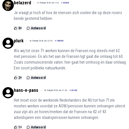
belazerd
27 februari 2026 om 7:42
+
22418
Je vraagt je toch af hoe de mensen zich voelen die op deze rovers
bende gestemd hebben.
0
+
Antwoord
plurk
26 februari 2026 om 22:55
+
149292
Als wij tot onze 71 werken kunnen de Fransen nog steeds met 62
met pensioen. En als het aan de Fransen ligt gaat die omlaag tot 60.
Zoals communicerende vaten: hier gaat het omhoog en daar omlaag.
Een soort politieke natuurkunde.
2
+
Antwoord
hans-e-pans
26 februari 2026 om 21:34
+
41130
Het moet voor de werkende Nederlanders die NU tot hun 71ste
moeten werken voordat ze AOW/pensioen kunnen ontvangen uiterst
zuur zijn als ze horen/merken dat de Fransen na 42 of 43
arbeidsjaren een staatspensioen kunnen ontvangen.
1
+
Antwoord