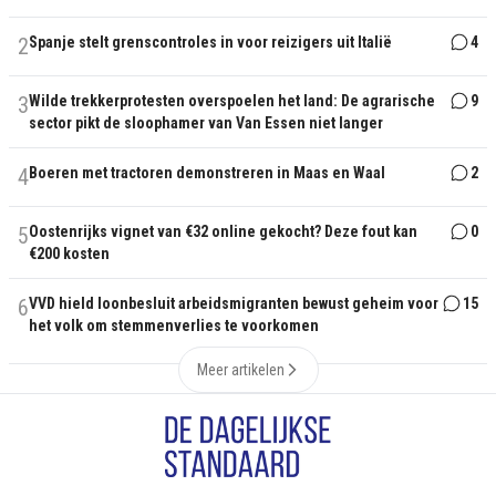
2
Spanje stelt grenscontroles in voor reizigers uit Italië
4
3
Wilde trekkerprotesten overspoelen het land: De agrarische
9
sector pikt de sloophamer van Van Essen niet langer
4
Boeren met tractoren demonstreren in Maas en Waal
2
5
Oostenrijks vignet van €32 online gekocht? Deze fout kan
0
€200 kosten
6
VVD hield loonbesluit arbeidsmigranten bewust geheim voor
15
het volk om stemmenverlies te voorkomen
Meer artikelen