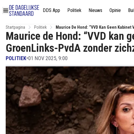
DDS App
Politiek
Nieuws
Opinie
Bui
Startpagina
Politiek
Maurice De Hond: “VVD Kan Geen Kabinet 
Maurice de Hond: “VVD kan g
GroenLinks-PvdA zonder zichz
POLITIEK
•
01 NOV 2025, 9:00