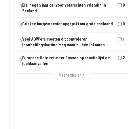
3
Eis: negen jaar cel voor verkrachten vriendin in
0
Zeeland
4
Griekse burgemeester opgepakt om grote bosbrand
0
5
Veel AOW’ers moeten dit controleren:
1
loonheffingskorting mag maar bij één inkomen
6
Europese Unie zet meer Russen op sanctielijst om
2
luchtaanvallen
Meer artikelen