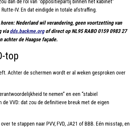
ou dan de rol van “oppositiepartij binnen het kabinet”
utte-IV. En dat eindigde in totale afstraffing.
 horen: Nederland wil verandering, geen voortzetting van
g via
dds.backme.org
of direct op NL95 RABO 0159 0983 27
en achter de Haagse façade.
D-top
eeft. Achter de schermen wordt er al weken gesproken over
“verantwoordelijkheid te nemen” en een “stabiel
 de VVD: dat zou de definitieve breuk met de eigen
n over te stappen naar PVV, FVD, JA21 of BBB. Eén misstap, en