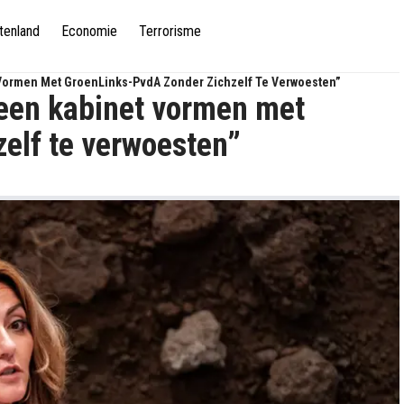
tenland
Economie
Terrorisme
Vormen Met GroenLinks-PvdA Zonder Zichzelf Te Verwoesten”
een kabinet vormen met
elf te verwoesten”