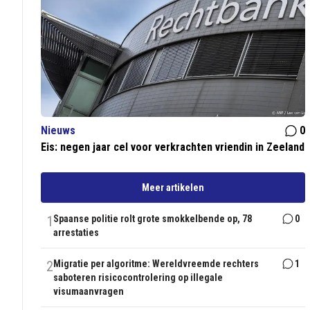
Nieuws
0
Eis: negen jaar cel voor verkrachten vriendin in Zeeland
Meer artikelen
1
Spaanse politie rolt grote smokkelbende op, 78
0
arrestaties
2
Migratie per algoritme: Wereldvreemde rechters
1
saboteren risicocontrolering op illegale
visumaanvragen