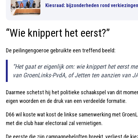
Kiesraad: bijzonderheden rond verkiezinge
“Wie knippert het eerst?”
De peilingengoeroe gebruikte een treffend beeld:
“Het gaat er eigenlijk om: wie knippert het eerst me
van GroenLinks-PvdA, of Jetten ten aanzien van J
Daarmee schetst hij het politieke schaakspel van dit momen
eigen woorden en de druk van een verdeelde formatie.
D66 wil koste wat kost de linkse samenwerking met Groe
met die club haar electoraal zal vernietigen.
De eerste die zijn campagnebeloften breekt, verliest de kie