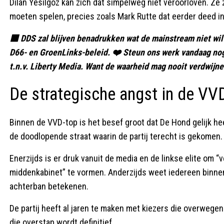
Dilan Yesilgöz kan zich dat simpelweg niet veroorloven. Ze z
moeten spelen, precies zoals Mark Rutte dat eerder deed in R
🟥 DDS zal blijven benadrukken wat de mainstream niet wil
D66- en GroenLinks-beleid. ❤️ Steun ons werk vandaag no
t.n.v. Liberty Media. Want de waarheid mag nooit verdwijn
De strategische angst in de VV
Binnen de VVD-top is het besef groot dat De Hond gelijk h
de doodlopende straat waarin de partij terecht is gekomen.
Enerzijds is er druk vanuit de media en de linkse elite om 
middenkabinet” te vormen. Anderzijds weet iedereen binnen
achterban betekenen.
De partij heeft al jaren te maken met kiezers die overwege
die overstap wordt definitief.