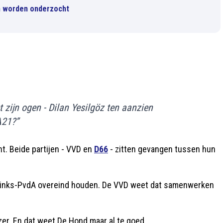
n worden onderzocht
t zijn ogen - Dilan Yesilgöz ten aanzien
A21?”
t. Beide partijen - VVD en
D66
- zitten gevangen tussen hun
nLinks-PvdA overeind houden. De VVD weet dat samenwerken
zer. En dat weet De Hond maar al te goed.