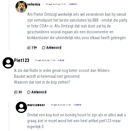
nehemia
09 april 2023 om 11:47
+
535711
Als Pieter Omtzigt werkelijk iets wil veranderen kan hij vanuit
zijn vertrekpunt het beste aansluiten bij BBB - omdat die partij
in feite CDA+ is. Als Omtzigt dat niet doet zal hij de
geschiedenis vooral ingaan als een dossiervreter en
klokkenluider die uiteindelijk niks voor elkaar heeft gekregen.
19
+
Antwoord
Piet123
09 april 2023 om 11:39
+
6120
Ik zie dat Rutte in ieder geval nog beter scoort dan Wilders.
Baudet wordt al helemaal niet genoemd.
Waarom dat niet in de kop zetten?
6
+
Antwoord
marcoweer
09 april 2023 om 11:46
+
25316
Omdat een kop kort en bondig hoort te zijn als er alles wat u
graag ziet in moet word het een heel artikel piet123 maar
eigenlijk 0.