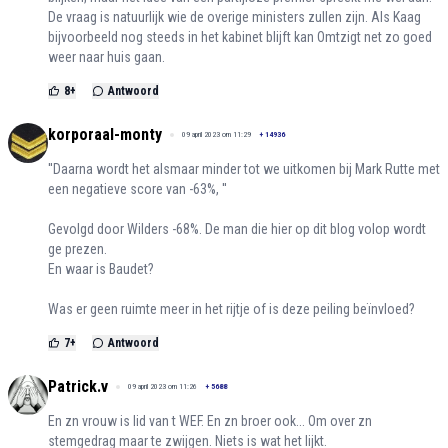
De vraag is natuurlijk wie de overige ministers zullen zijn. Als Kaag
bijvoorbeeld nog steeds in het kabinet blijft kan Omtzigt net zo goed
weer naar huis gaan.
8
+
Antwoord
korporaal-monty
09 april 2023 om 11:29
+
14936
''Daarna wordt het alsmaar minder tot we uitkomen bij Mark Rutte met
een negatieve score van -63%, ''
Gevolgd door Wilders -68%. De man die hier op dit blog volop wordt
ge prezen.
En waar is Baudet?
Was er geen ruimte meer in het rijtje of is deze peiling beïnvloed?
7
+
Antwoord
Patrick.v
09 april 2023 om 11:26
+
5688
En zn vrouw is lid van t WEF. En zn broer ook... Om over zn
stemgedrag maar te zwijgen. Niets is wat het lijkt.