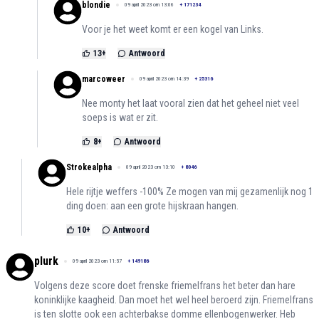
blondie
09 april 2023 om 13:06
+
171234
Voor je het weet komt er een kogel van Links.
13
+
Antwoord
marcoweer
09 april 2023 om 14:39
+
25316
Nee monty het laat vooral zien dat het geheel niet veel
soeps is wat er zit.
8
+
Antwoord
Strokealpha
09 april 2023 om 13:10
+
8046
Hele rijtje weffers -100% Ze mogen van mij gezamenlijk nog 1
ding doen: aan een grote hijskraan hangen.
10
+
Antwoord
plurk
09 april 2023 om 11:57
+
149186
Volgens deze score doet frenske friemelfrans het beter dan hare
koninklijke kaagheid. Dan moet het wel heel beroerd zijn. Friemelfrans
is ten slotte ook een achterbakse domme ellenbogenwerker. Heb