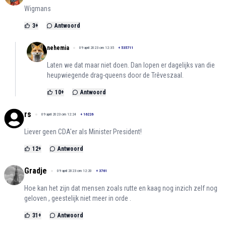
Wigmans
3
+
Antwoord
nehemia
09 april 2023 om 12:35
+
535711
Laten we dat maar niet doen. Dan lopen er dagelijks van die
heupwiegende drag-queens door de Trêveszaal.
10
+
Antwoord
rs
09 april 2023 om 12:24
+
16226
Liever geen CDA'er als Minister President!
12
+
Antwoord
Gradje
09 april 2023 om 12:20
+
3761
Hoe kan het zijn dat mensen zoals rutte en kaag nog inzich zelf nog
geloven , geestelijk niet meer in orde .
31
+
Antwoord