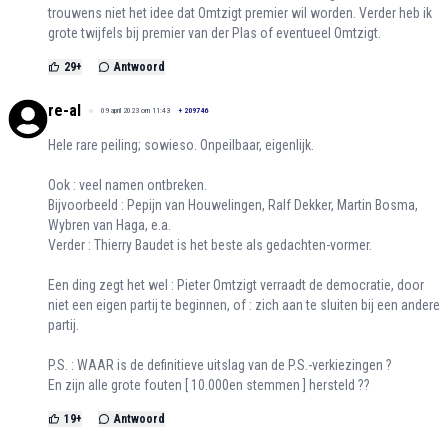
trouwens niet het idee dat Omtzigt premier wil worden. Verder heb ik
grote twijfels bij premier van der Plas of eventueel Omtzigt.
29
+
Antwoord
re-al
09 april 2023 om 11:43
+
209746
Hele rare peiling; sowieso. Onpeilbaar, eigenlijk.
Ook : veel namen ontbreken.
Bijvoorbeeld : Pepijn van Houwelingen, Ralf Dekker, Martin Bosma,
Wybren van Haga, e.a.
Verder : Thierry Baudet is het beste als gedachten-vormer.
Een ding zegt het wel : Pieter Omtzigt verraadt de democratie, door
niet een eigen partij te beginnen, of : zich aan te sluiten bij een andere
partij.
P.S. : WAAR is de definitieve uitslag van de P.S.-verkiezingen ?
En zijn alle grote fouten [ 10.000en stemmen ] hersteld ??
19
+
Antwoord