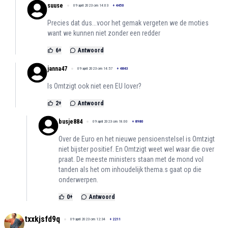
suuse
09 april 2023 om 14:03
+
4450
Precies dat dus...voor het gemak vergeten we de moties
want we kunnen niet zonder een redder
6
+
Antwoord
janna47
09 april 2023 om 14:57
+
4843
Is Omtzigt ook niet een EU lover?
2
+
Antwoord
busje884
09 april 2023 om 18:00
+
8980
Over de Euro en het nieuwe pensioenstelsel is Omtzigt
niet bijster positief. En Omtzigt weet wel waar die over
praat. De meeste ministers staan met de mond vol
tanden als het om inhoudelijk thema.s gaat op die
onderwerpen.
0
+
Antwoord
txxkjsfd9q
09 april 2023 om 12:34
+
2211