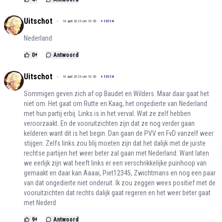
Uitschot
10 april 2023 om 10:50
+
13114
Nederland
0
+
Antwoord
Uitschot
10 april 2023 om 10:50
+
13114
Sommigen geven zich af op Baudet en Wilders. Maar daar gaat het
niet om. Het gaat om Rutte en Kaag, het ongedierte van Nederland
met hun partij erbij. Links is in het verval. Wat ze zelf hebben
veroorzaakt. En de vooruitzichten zijn dat ze nog verder gaan
kelderen want dit is het begin. Dan gaan de PVV en FvD vanzelf weer
stijgen. Zelfs links zou blij moeten zijn dat het dalijk met de juiste
rechtse partijen het weer beter zal gaan met Nederland. Want laten
we eerlijk zijn wat heeft links er een verschrikkelijke puinhoop van
gemaakt en daar kan Aaaai, Piet12345, Zwichtmans en nog een paar
van dat ongedierte niet onderuit. Ik zou zeggen wees positief met de
vooruitzichten dat rechts dalijk gaat regeren en het weer beter gaat
met Nederd
9
+
Antwoord