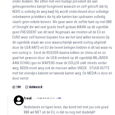
onder drukken. We zitten met een huidige president die aan
geheugenverlies kampt hoogmoed waanzin en zelf gelooft dat hij
NERO is volledig de weg kwijt.Hij wordt ondersteund door volledige
onbekwame ja knikkers die hij alle kanten kan opdraaien volledig
slaafs geen enkele kennes. We gaan weer de zelfde kant op met BBB
of Omzight die wel veel goeds heeft gedaan.MAAR op dit ogenblik
geen PRESIDENT van dit land. Nogmaals we moeten uit de EU en
EURO weer zelf kunnen bepalen hoe we het land willen besturen.Op
dit ogenbliik staan we voor waarschijnlijk wereld oorlog uitgelokt
door de USA NATO en EU die teveel belngen hebben in dit lad waar nu
een oorlog is . Eerst de RUSSEN daarna lokken ze china uit en zo
gaat het gewoon door .de USA verdient op dit ogenblijk MILJAREN
AAN SCHALI gas en WAPENS maar de DOLLER zakt steeds verder
weg. BIDEN moet weg ook de mensen willen VREDE . STUUR RUTTE
met het vriendjes kabinet en tweede kamer weg .De MEDIA is door en
door verrot
18
+
Antwoord
freud
10 april 2023 om 21:22
+
402
Nederlands en typen leren, dan komt het met jou ook goed.
BBB wil NIET uit de EU, is dat nu nog niet duidelijk!!