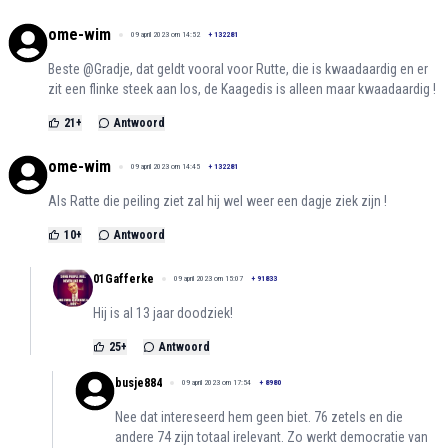
ome-wim
09 april 2023 om 14:52
+
132281
Beste @Gradje, dat geldt vooral voor Rutte, die is kwaadaardig en er
zit een flinke steek aan los, de Kaagedis is alleen maar kwaadaardig !
21
+
Antwoord
ome-wim
09 april 2023 om 14:45
+
132281
Als Ratte die peiling ziet zal hij wel weer een dagje ziek zijn !
10
+
Antwoord
01Gafferke
09 april 2023 om 15:07
+
91833
Hij is al 13 jaar doodziek!
25
+
Antwoord
busje884
09 april 2023 om 17:54
+
8980
Nee dat intereseerd hem geen biet. 76 zetels en die
andere 74 zijn totaal irelevant. Zo werkt democratie van