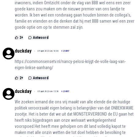
inwoners, indien Omtzicht onder de vlag van BBB wel eens een zeer
goede kans zou maken om de nieuwe premier van ons landje te
worden. Ik ben wel een rondvraag gaan houden binnen de collega's,
familie en vrienden en die denken dat hij met BBB samen wel een zeer
goede optie om op te stemmen zal zijn.
3
+
Antwoord
duckday
09 april 2023 om 16:00
+
21897
https://commonsensetv.nl/nancy-pelosi-krijgt-de-volle-laag-van-
eigen-linkse-aanhang/
2
+
Antwoord
duckday
09 april 2023 om 15:56
+
21897
We zoeken iemand die ons vrij maakt van alle elende die de huidige
politiek veroorzaakt eigen belang is belangrijker van dat ONBEKWAME
zooitje. Het is beter dat we uit dat MONSTERVERBOND de EU gaan het
heeft niks bijgedragen aan onze welvaart werkgelegenheid
voorspoed.Het heeft mee geholpen om dit land volledig kapot te
maken met alle onzin wetten die tot doel hebben de bevolking te