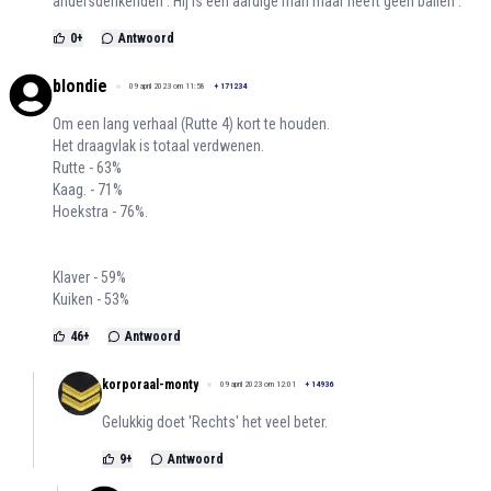
andersdenkenden . Hij is een aardige man maar heeft geen ballen .
0
+
Antwoord
blondie
09 april 2023 om 11:58
+
171234
Om een lang verhaal (Rutte 4) kort te houden.
Het draagvlak is totaal verdwenen.
Rutte - 63%
Kaag. - 71%
Hoekstra - 76%.
Klaver - 59%
Kuiken - 53%
46
+
Antwoord
korporaal-monty
09 april 2023 om 12:01
+
14936
Gelukkig doet 'Rechts' het veel beter.
9
+
Antwoord