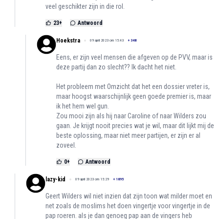
veel geschikter zijn in die rol.
23
+
Antwoord
Hoekstra
09 april 2023 om 15:43
+
348
Eens, er zijn veel mensen die afgeven op de PVV, maar is
deze partij dan zo slecht?? Ik dacht het niet.
Het probleem met Omzicht dat het een dossier vreter is,
maar hoogst waarschijnlijk geen goede premier is, maar
ik het hem wel gun.
Zou mooi zijn als hij naar Caroline of naar Wilders zou
gaan. Je krijgt nooit precies wat je wil, maar dit lijkt mij de
beste oplossing, maar niet meer partijen, er zijn er al
zoveel.
0
+
Antwoord
lazy-kid
09 april 2023 om 15:29
+
1895
Geert Wilders wil niet inzien dat zijn toon wat milder moet en
net zoals de moslims het doen vingertje voor vingertje in de
pap roeren. als je dan genoeg pap aan de vingers heb