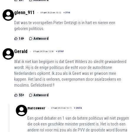
glenn_911
09 april 2023 om 13:12
+
7710
Dat was te voorspellen Pieter Omtzigt is in hart en nieren een
geboren politicus.
14
+
Antwoord
Gerald
09 april 2023 om 12:50
+
27707
Wat ik niet kan begrijpen is dat Geert Wilders zo slecht gewaardeerd
wordt. Hij is de enige politicus die echt voor de autochtone
Nederlanders opkomt. Ik zou als ik Geert was er gewoon mee
kappen. Het land is verloren, overgenomen door asielzoekers en
moslims. Gefeliciteerd !!
55
+
Antwoord
marcoweer
09 april 2023 om 14:11
+
25316
Een goed debater en 1 van de betere politicus wil niet zeggen
die ook een geschikte minister president is. Het is toch een
andere rol voor mij zou als de PVV de grootste word Bosma