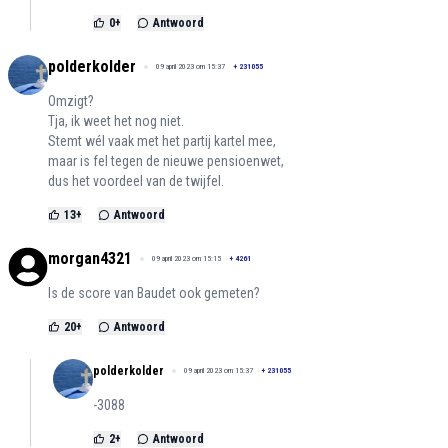
0
+
Antwoord
polderkolder
09 april 2023 om 15:37
+
231055
Omzigt?
Tja, ik weet het nog niet.
Stemt wél vaak met het partij kartel mee,
maar is fel tegen de nieuwe pensioenwet,
dus het voordeel van de twijfel.
13
+
Antwoord
morgan4321
09 april 2023 om 15:15
+
4261
Is de score van Baudet ook gemeten?
20
+
Antwoord
polderkolder
09 april 2023 om 15:37
+
231055
-3088
2
+
Antwoord