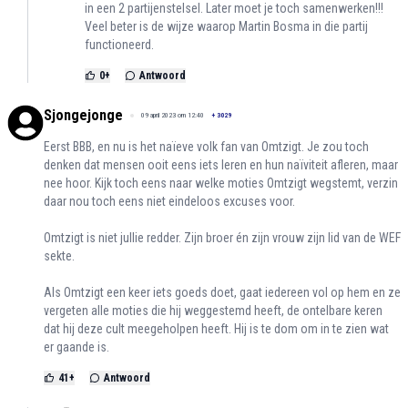
in een 2 partijenstelsel. Later moet je toch samenwerken!!!
Veel beter is de wijze waarop Martin Bosma in die partij
functioneerd.
0
+
Antwoord
Sjongejonge
09 april 2023 om 12:40
+
3029
Eerst BBB, en nu is het naïeve volk fan van Omtzigt. Je zou toch
denken dat mensen ooit eens iets leren en hun naïviteit afleren, maar
nee hoor. Kijk toch eens naar welke moties Omtzigt wegstemt, verzin
daar nou toch eens niet eindeloos excuses voor.
Omtzigt is niet jullie redder. Zijn broer én zijn vrouw zijn lid van de WEF
sekte.
Als Omtzigt een keer iets goeds doet, gaat iedereen vol op hem en ze
vergeten alle moties die hij weggestemd heeft, de ontelbare keren
dat hij deze cult meegeholpen heeft. Hij is te dom om in te zien wat
er gaande is.
41
+
Antwoord