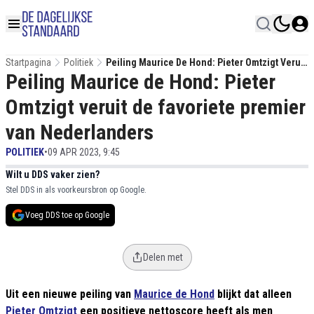
Startpagina
Politiek
Peiling Maurice De Hond: Pieter Omtzigt Veruit
Peiling Maurice de Hond: Pieter
De Favoriete Premier Van Nederlanders
Omtzigt veruit de favoriete premier
van Nederlanders
POLITIEK
•
09 APR 2023, 9:45
Wilt u DDS vaker zien?
Stel DDS in als voorkeursbron op Google.
Voeg DDS toe op Google
Delen met
Uit een nieuwe peiling van
Maurice de Hond
blijkt dat alleen
Pieter Omtzigt
een positieve nettoscore heeft als men