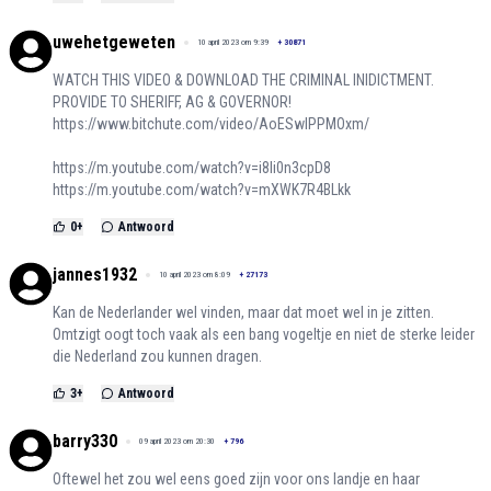
uwehetgeweten
10 april 2023 om 9:39
+
30871
WATCH THIS VIDEO & DOWNLOAD THE CRIMINAL INIDICTMENT.
PROVIDE TO SHERIFF, AG & GOVERNOR!
https://www.bitchute.com/video/AoESwlPPMOxm/
https://m.youtube.com/watch?v=i8Ii0n3cpD8
https://m.youtube.com/watch?v=mXWK7R4BLkk
0
+
Antwoord
jannes1932
10 april 2023 om 8:09
+
27173
Kan de Nederlander wel vinden, maar dat moet wel in je zitten.
Omtzigt oogt toch vaak als een bang vogeltje en niet de sterke leider
die Nederland zou kunnen dragen.
3
+
Antwoord
barry330
09 april 2023 om 20:30
+
796
Oftewel het zou wel eens goed zijn voor ons landje en haar