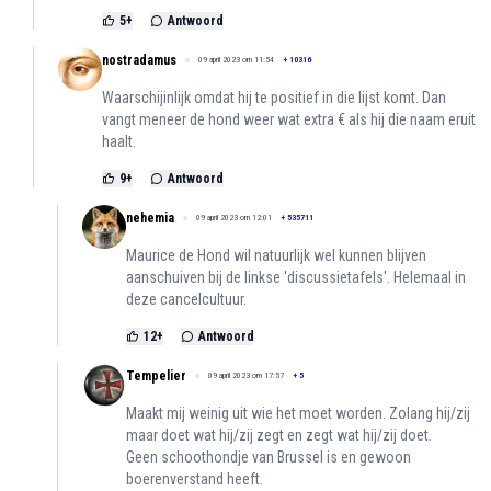
5
+
Antwoord
nostradamus
09 april 2023 om 11:54
+
10316
Waarschijinlijk omdat hij te positief in die lijst komt. Dan
vangt meneer de hond weer wat extra € als hij die naam eruit
haalt.
9
+
Antwoord
nehemia
09 april 2023 om 12:01
+
535711
Maurice de Hond wil natuurlijk wel kunnen blijven
aanschuiven bij de linkse 'discussietafels'. Helemaal in
deze cancelcultuur.
12
+
Antwoord
Tempelier
09 april 2023 om 17:57
+
5
Maakt mij weinig uit wie het moet worden. Zolang hij/zij
maar doet wat hij/zij zegt en zegt wat hij/zij doet.
Geen schoothondje van Brussel is en gewoon
boerenverstand heeft.