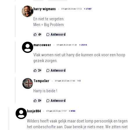
harry-wigmans
09 april 2023 om 17:12
+
27487
En niet te vergeten:
Men = Big Problem
4
+
Antwoord
marcoweer
09 april 2023 om 17:20
+
25316
Vlak women niet uit harry die kunnen ook voor een hoop
gezeik zorgen.
3
+
Antwoord
Tempelier
09 april 2023 om 17:46
+
5
Harry is beide !
0
+
Antwoord
busje884
09 april 2023 om 17:57
+
8980
Wilders heeft vaak gelijk maar doet lomp persoonlijk en tegen
het ombeschofte aan. Daar bereik je niets mee. We zitten niet