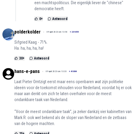
een machtspoliticus. Die eigenlijk liever de "chinese"
democratie heeft.
0
+
Antwoord
polderkolder
09 april 2023 om 13:54
+
231055
Sifgried Kaag - 71%.
Ha. ha, ha, ha, ha!
30
+
Antwoord
hans-e-pans
09 april 2023 om 13:33
+
41084
Laat Pieter Omtzigt eerst maar eens openbaren wat zijn politieke
ideeën voor de toekomst inhouden voor Nederland, voordat hij er ook
maar aan denkt om zich te laten overhalen voor de meest
ondankbare taak van Nederland.
“Voor de meest ondankbare taak”, ja zeker dankzij vier kabinetten van
Mark R. ook wel bekend als de sloper van Nederland en de zetbaas
van de hogere machten.
25
+
Antwoord