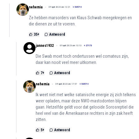
nehemia
09 april 2023 om 12:21
+
535711
Ze hebben marsorders van Klaus Schwab meegekregen en
die dienen ze uit te voeren.
35
+
Antwoord
jannes1932
09 april 2023 om 13:13
+
27173
Die Swab moet toch ondertussen wel comateus zijn,
daar kan nooit veel meer uitkomen.
7
+
Antwoord
nehemia
09 april 2023 om 17:57
+
535711
Ik weet niet met welke satanische energie zij zich telkens
weer opladen, maar deze NWO-mastodonten blijven
gaan. Hetzelfde geldt voor dat gelooide Sorosreptiel die
heel veel van die Amerikaanse rechters in zijn zak heeft
zitten.
5
+
Antwoord