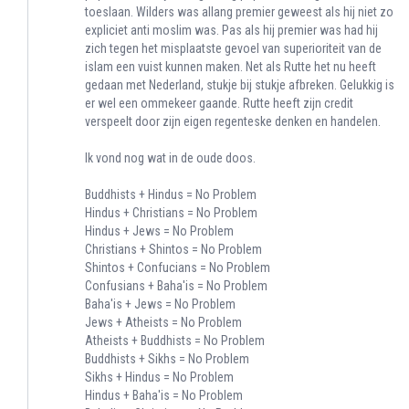
toeslaan. Wilders was allang premier geweest als hij niet zo
expliciet anti moslim was. Pas als hij premier was had hij
zich tegen het misplaatste gevoel van superioriteit van de
islam een vuist kunnen maken. Net als Rutte het nu heeft
gedaan met Nederland, stukje bij stukje afbreken. Gelukkig is
er wel een ommekeer gaande. Rutte heeft zijn credit
verspeelt door zijn eigen regenteske denken en handelen.
Ik vond nog wat in de oude doos.
Buddhists + Hindus = No Problem
Hindus + Christians = No Problem
Hindus + Jews = No Problem
Christians + Shintos = No Problem
Shintos + Confucians = No Problem
Confusians + Baha'is = No Problem
Baha'is + Jews = No Problem
Jews + Atheists = No Problem
Atheists + Buddhists = No Problem
Buddhists + Sikhs = No Problem
Sikhs + Hindus = No Problem
Hindus + Baha'is = No Problem