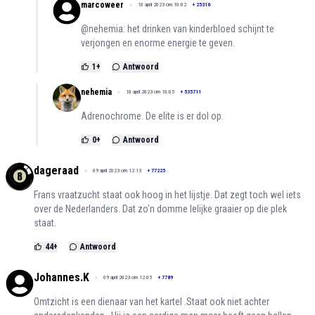
marcoweer
10 april 2023 om 10:02
+
25316
@nehemia: het drinken van kinderbloed schijnt te
verjongen en enorme energie te geven.
1
+
Antwoord
nehemia
10 april 2023 om 10:05
+
535711
Adrenochrome. De elite is er dol op.
0
+
Antwoord
dageraad
09 april 2023 om 12:13
+
77225
Frans vraatzucht staat ook hoog in het lijstje. Dat zegt toch wel iets
over de Nederlanders. Dat zo'n domme lelijke graaier op die plek
staat.
44
+
Antwoord
Johannes.K
09 april 2023 om 12:05
+
7789
Omtzicht is een dienaar van het kartel .Staat ook niet achter