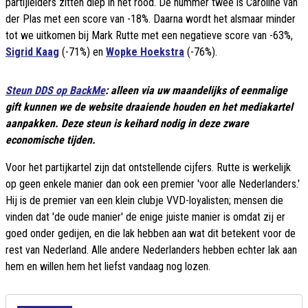
partijleiders zitten diep in het rood. De nummer twee is Caroline van
der Plas met een score van -18%. Daarna wordt het alsmaar minder
tot we uitkomen bij Mark Rutte met een negatieve score van -63%,
Sigrid Kaag
(-71%) en
Wopke Hoekstra
(-76%).
Steun DDS op BackMe
: alleen via uw maandelijks of eenmalige
gift kunnen we de website draaiende houden en het mediakartel
aanpakken. Deze steun is keihard nodig in deze zware
economische tijden.
Voor het partijkartel zijn dat ontstellende cijfers. Rutte is werkelijk
op geen enkele manier dan ook een premier 'voor alle Nederlanders.'
Hij is de premier van een klein clubje VVD-loyalisten; mensen die
vinden dat 'de oude manier' de enige juiste manier is omdat zij er
goed onder gedijen, en die lak hebben aan wat dit betekent voor de
rest van Nederland. Alle andere Nederlanders hebben echter lak aan
hem en willen hem het liefst vandaag nog lozen.