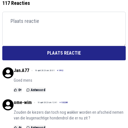
117 Reacties
PLAATS REACTIE
Jan.A77
16 april 2023 om 20:01
+
1912
Goed mens
0
+
Antwoord
ome-wim
10 april 2023 om 12:41
+
132281
Zouden de kiezers dan toch nog wakker worden en afscheid nemen
van die leugenachtige hondendrol die er nu zit ?
4
+
Antwoord