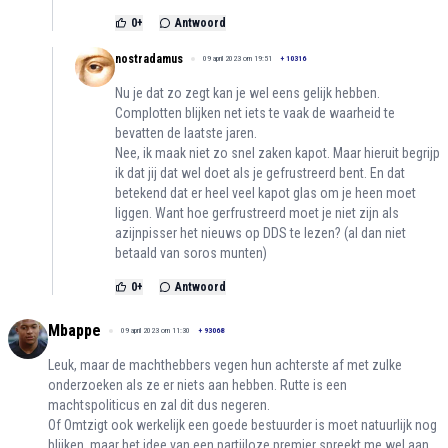
0
+
Antwoord
nostradamus
09 april 2023 om 19:51
+
10316
Nu je dat zo zegt kan je wel eens gelijk hebben.
Complotten blijken net iets te vaak de waarheid te
bevatten de laatste jaren.
Nee, ik maak niet zo snel zaken kapot. Maar hieruit begrijp
ik dat jij dat wel doet als je gefrustreerd bent. En dat
betekend dat er heel veel kapot glas om je heen moet
liggen. Want hoe gerfrustreerd moet je niet zijn als
azijnpisser het nieuws op DDS te lezen? (al dan niet
betaald van soros munten)
0
+
Antwoord
Mbappe
09 april 2023 om 11:30
+
93068
Leuk, maar de machthebbers vegen hun achterste af met zulke
onderzoeken als ze er niets aan hebben. Rutte is een
machtspoliticus en zal dit dus negeren.
Of Omtzigt ook werkelijk een goede bestuurder is moet natuurlijk nog
blijken, maar het idee van een partijloze premier spreekt me wel aan.