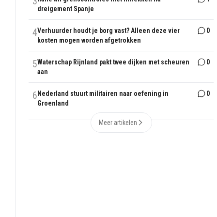
3
dreigement Spanje
4
Verhuurder houdt je borg vast? Alleen deze vier
0
kosten mogen worden afgetrokken
5
Waterschap Rijnland pakt twee dijken met scheuren
0
aan
6
Nederland stuurt militairen naar oefening in
0
Groenland
Meer artikelen