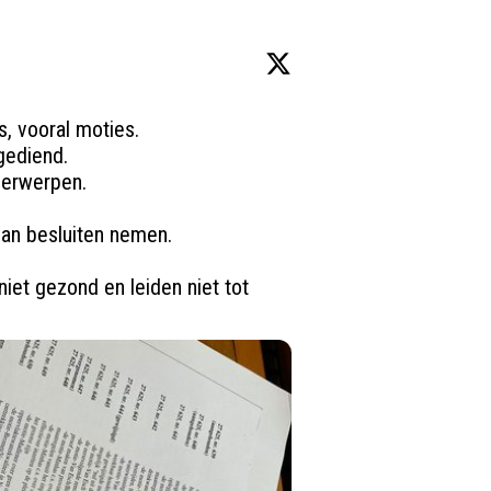
 vooral moties.

gediend.

derwerpen.

an besluiten nemen.

iet gezond en leiden niet tot 