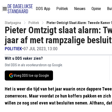
DDS App
Politiek
Nieuws
Opinie
Bui
Startpagina
Politiek
Pieter Omtzigt Slaat Alarm: Tweede Kamer 
Pieter Omtzigt slaat alarm: T
jaar af met rampzalige beslui
POLITIEK
•
07 JUL 2023, 13:00
Wilt u DDS vaker zien?
Stel DDS in als voorkeursbron op Google.
Voeg DDS toe op Google
Het is weer die tijd van het jaar waarin onze dappere Twe
zomerreces. Maar voordat ze hun koffers pakken en zich
willen ze nog snel even wat besluiten nemen. Althans, dat