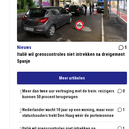
Nieuws
1
Italië wil grenscontroles niet intrekken na dreigement
Spanje
Meer artikelen
1
Meer dan twee uur vertraging met de trein: reizigers
0
kunnen 50 procent terugvragen
2
Nederlander wacht 10 jaar op een woning, maar voor
1
statushouders trekt Den Haag wéér de portemonnee
Italië wil grenscontroles niet intrekken na
1