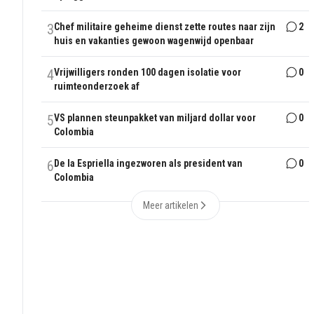
3
Chef militaire geheime dienst zette routes naar zijn
2
huis en vakanties gewoon wagenwijd openbaar
4
Vrijwilligers ronden 100 dagen isolatie voor
0
ruimteonderzoek af
5
VS plannen steunpakket van miljard dollar voor
0
Colombia
6
De la Espriella ingezworen als president van
0
Colombia
Meer artikelen