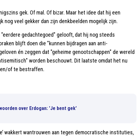
nigszins gek. Of mal. Of bizar. Maar het idee dat hij een
jk nog veel gekker dan zijn denkbeelden mogelijk zijn.
n "eerdere gedachtegoed" gelooft, dat hij nog steeds
raken blijft doen die "kunnen bijdragen aan anti-
s geloven én zeggen dat "geheime genootschappen" de wereld
antisemitisch" worden beschouwt. Dit laatste omdat het nu
n/of te bestraffen.
 woorden over Erdogan: 'Je bent gek'
ite’ wakkert wantrouwen aan tegen democratische instituties,