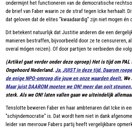
ondermijnt het functioneren van de democratische rechtsor
de brief van Faber waarin ze de straf tegen Icke herhaalt. Di
dat geloven dat de elites "kwaadaardig" zijn niet mogen én 
Dit betekent natuurlijk dat Justitie anderen die een dergeli
manieren bestraffen, bijvoorbeeld door ze te censureren, a
overal mógen reizen). Of door partijen te verbieden die vol
(Artikel gaat verder onder deze oproep) Het is tijd om PAL 
Ongehoord Nederland.
Ja, JUIST in deze tijd. Daarom roep
de enige NPO-omroep die jouw en onze waarden deelt.
We z
Maar juist DAAROM moeten we ON! meer dan ooit steunen.
sterk. Als we ON! laten vallen gaan we uiteindelijk allemaal
Tenslotte beweren Faber en haar ambtenaren dat Icke in ee
"schijndemocratie" is. Dat wordt hem niet in dank afgenome
leider van mevrouw Fabers partij heeft vergelijkbare opme