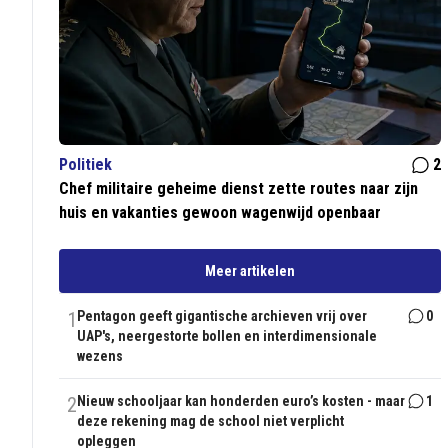
Politiek
2
Chef militaire geheime dienst zette routes naar zijn
huis en vakanties gewoon wagenwijd openbaar
Meer artikelen
1
Pentagon geeft gigantische archieven vrij over
0
UAP's, neergestorte bollen en interdimensionale
wezens
2
Nieuw schooljaar kan honderden euro’s kosten - maar
1
deze rekening mag de school niet verplicht
opleggen