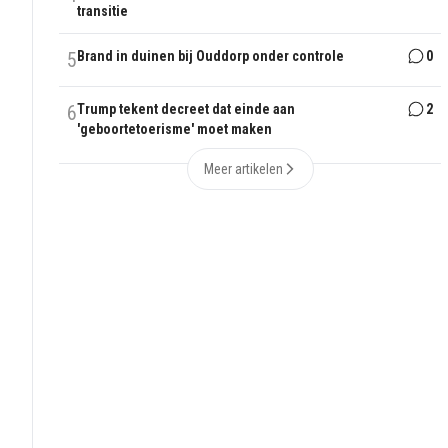
transitie
5
Brand in duinen bij Ouddorp onder controle
0
6
Trump tekent decreet dat einde aan
2
'geboortetoerisme' moet maken
Meer artikelen