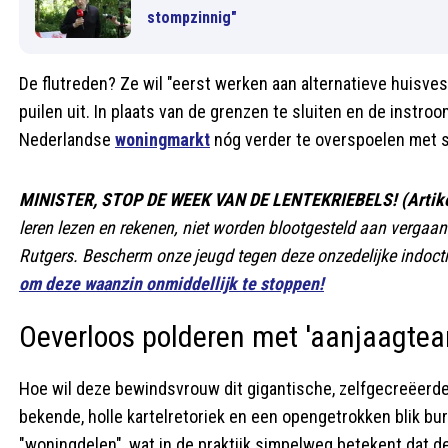
stompzinnig"
De flutreden? Ze wil "eerst werken aan alternatieve huisve
puilen uit. In plaats van de grenzen te sluiten en de instroo
Nederlandse
woningmarkt
nóg verder te overspoelen met 
MINISTER, STOP DE WEEK VAN DE LENTEKRIEBELS! (Artikel
leren lezen en rekenen, niet worden blootgesteld aan vergaan
Rutgers. Bescherm onze jeugd tegen deze onzedelijke indoctr
om deze waanzin onmiddellijk te stoppen!
Oeverloos polderen met 'aanjaagte
Hoe wil deze bewindsvrouw dit gigantische, zelfgecreëerd
bekende, holle kartelretoriek en een opengetrokken blik bur
"woningdelen", wat in de praktijk simpelweg betekent dat