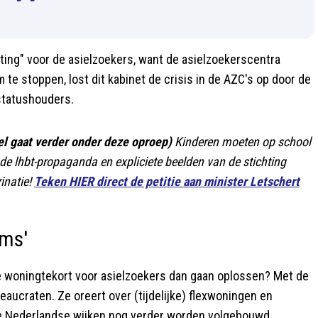
sting" voor de asielzoekers, want de asielzoekerscentra
m te stoppen, lost dit kabinet de crisis in de AZC's op door de
statushouders.
 gaat verder onder deze oproep)
Kinderen moeten op school
de lhbt-propaganda en expliciete beelden van de stichting
inatie!
Teken HIER direct de petitie aan minister Letschert
ams'
e woningtekort voor asielzoekers dan gaan oplossen? Met de
eaucraten. Ze oreert over (tijdelijke) flexwoningen en
 de Nederlandse wijken nog verder worden volgebouwd.