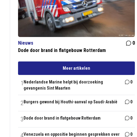
Nieuws
0
Dode door brand in flatgebouw Rotterdam
Meer artikelen
1
Nederlandse Marine helpt bij doorzoeking
0
gevangenis Sint Maarten
2
Burgers gewond bij Houthi-aanval op Saudi-Arabië
0
3
Dode door brand in flatgebouw Rotterdam
0
4
Venezuela en oppositie beginnen gesprekken over
0