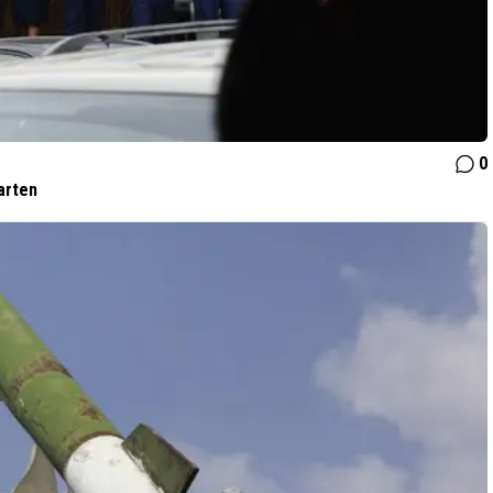
0
arten