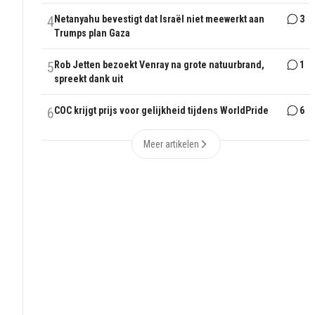
4
Netanyahu bevestigt dat Israël niet meewerkt aan
3
Trumps plan Gaza
5
Rob Jetten bezoekt Venray na grote natuurbrand,
1
spreekt dank uit
6
COC krijgt prijs voor gelijkheid tijdens WorldPride
6
Meer artikelen