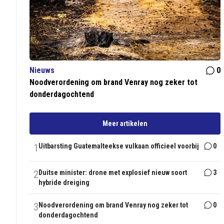
Nieuws
0
Noodverordening om brand Venray nog zeker tot
donderdagochtend
Meer artikelen
1
Uitbarsting Guatemalteekse vulkaan officieel voorbij
0
2
Duitse minister: drone met explosief nieuw soort
3
hybride dreiging
3
Noodverordening om brand Venray nog zeker tot
0
donderdagochtend