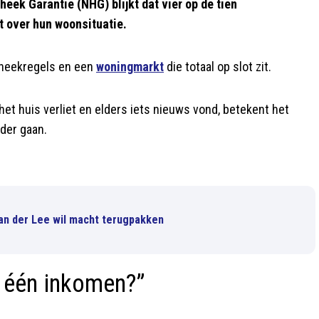
eek Garantie (NHG) blijkt dat vier op de tien
t over hun woonsituatie.
otheekregels en een
woningmarkt
die totaal op slot zit.
t huis verliet en elders iets nieuws vond, betekent het
nder gaan.
an der Lee wil macht terugpakken
p één inkomen?”