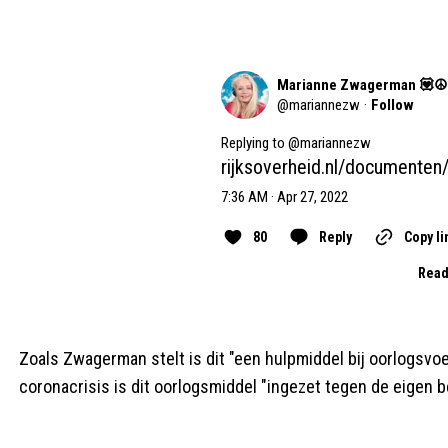
Marianne Zwagerman 💟☮️
@
mariannezw
·
Follow
Replying to @
mariannezw
rijksoverheid.nl/documente
7:36 AM · Apr 27, 2022
80
Reply
Copy li
Read
Zoals Zwagerman stelt is dit "een hulpmiddel bij oorlogsvoe
coronacrisis is dit oorlogsmiddel "ingezet tegen de eigen b