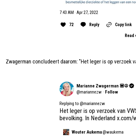
7:43 AM · Apr 27, 2022
72
Reply
Copy link
Read 
Zwagerman concludeert daarom: "Het leger is op verzoek va
Marianne Zwagerman 💟☮️
@
mariannezw
·
Follow
Replying to @
mariannezw
Het leger is op verzoek van VWS
bevolking. In Nederland 
x.com/
Wouter Aukema
@
waukema