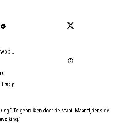
n/wob…
nk
 1 reply
ring." Te gebruiken door de staat. Maar tijdens de
evolking."