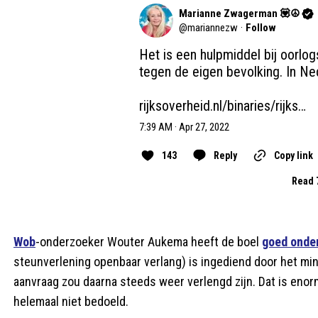
Marianne Zwagerman 💟☮️
@
mariannezw
·
Follow
Het is een hulpmiddel bij oorlog
tegen de eigen bevolking. In Ne
rijksoverheid.nl/binaries/rijks…
7:39 AM · Apr 27, 2022
143
Reply
Copy link
Read 
Wob
-onderzoeker Wouter Aukema heeft de boel
goed onde
steunverlening openbaar verlang) is ingediend door het m
aanvraag zou daarna steeds weer verlengd zijn. Dat is enorm
helemaal niet bedoeld.