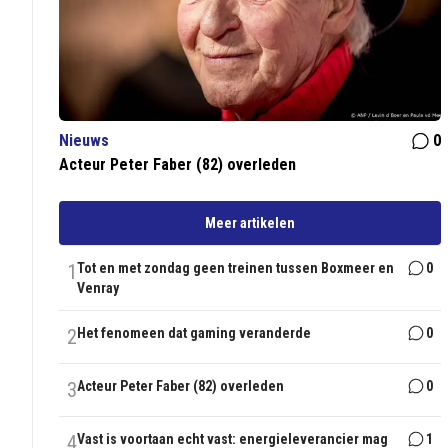
Nieuws
0
Acteur Peter Faber (82) overleden
Meer artikelen
1
Tot en met zondag geen treinen tussen Boxmeer en
0
Venray
2
Het fenomeen dat gaming veranderde
0
3
Acteur Peter Faber (82) overleden
0
4
Vast is voortaan echt vast: energieleverancier mag
1