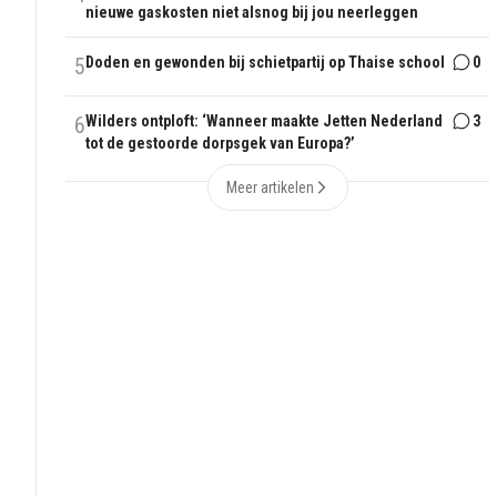
nieuwe gaskosten niet alsnog bij jou neerleggen
5
Doden en gewonden bij schietpartij op Thaise school
0
6
Wilders ontploft: ‘Wanneer maakte Jetten Nederland
3
tot de gestoorde dorpsgek van Europa?’
Meer artikelen