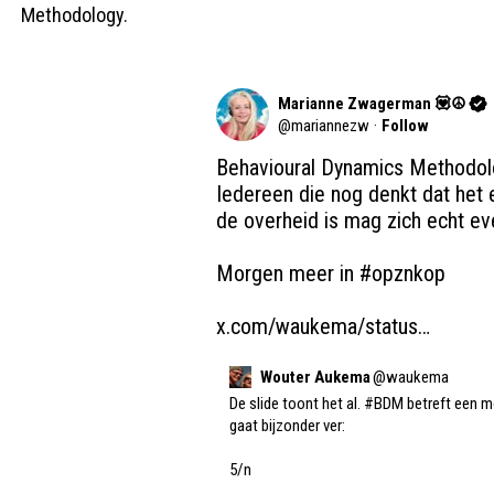
Methodology.
Marianne Zwagerman 💟☮️
@
mariannezw
·
Follow
Behavioural Dynamics Methodolog
Iedereen die nog denkt dat het e
de overheid is mag zich echt eve
Morgen meer in 
#opznkop
x.com/waukema/status…
Wouter Aukema
@
waukema
De slide toont het al. 
#BDM
 betreft een m
gaat bijzonder ver:

5/n