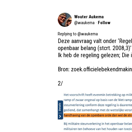
Wouter Aukema
@
waukema
·
Follow
Replying to @
waukema
Deze aanvraag valt onder ‘Regelin
openbaar belang (stcrt. 2008,3)’ 
Ik heb de regeling gelezen; Die i
Bron: 
zoek.officielebekendmakin
2/