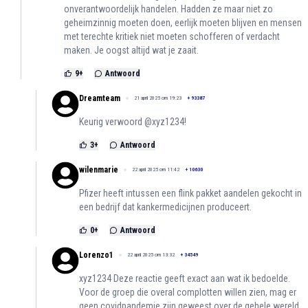
onverantwoordelijk handelen. Hadden ze maar niet zo
geheimzinnig moeten doen, eerlijk moeten blijven en mensen
met terechte kritiek niet moeten schofferen of verdacht
maken. Je oogst altijd wat je zaait.
9
+
Antwoord
Dreamteam
21 april 2025 om 19:23
+
93387
Keurig verwoord @xyz1234!
3
+
Antwoord
wilenmarie
22 april 2025 om 11:42
+
10630
Pfizer heeft intussen een flink pakket aandelen gekocht in
een bedrijf dat kankermedicijnen produceert.
0
+
Antwoord
Lorenzo1
22 april 2025 om 13:32
+
34549
xyz1234 Deze reactie geeft exact aan wat ik bedoelde.
Voor de groep die overal complotten willen zien, mag er
geen covidpandemie zijn geweest over de gehele wereld.