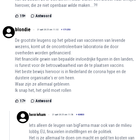
hierover, die ze niet openbaar wilde maken....?!!
19
+
Antwoord
blondie
21 april 2025 om 11:32
+
171253
De grootste leugens op het gebied van vaccineren van levende
wezens, komt uit de oncontroleerbare laboratoria die door
overheden worden gefinancierd.
Het financiële gewin van bepaalde invloedrijke figuren in den landen,
is funest voor de betrouwbaarheid van de te plaatsen vaccins.
Het beste bewijs hiervoor is in Nederland de corona hype en de
duistere organisatie's er om heen.
Waar zijn ze allemaal gebleven.
Ik snap het, het geld moet rollen
17
+
Antwoord
henrivham
21 april 2025 om 11:58
+
63833
Iets alleen de leugen van bigFarma maar ook van de milieu
lobby, EU, fina;vielen instell8ngen en de politiek.
Het is ze allemaal te doen om macht en geld ten kosten van