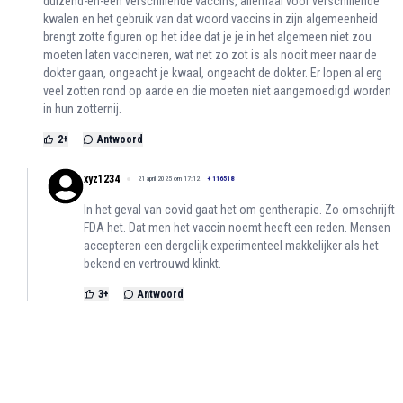
duizend-en-een verschillende vaccins, allemaal voor verschillende
kwalen en het gebruik van dat woord vaccins in zijn algemeenheid
brengt zotte figuren op het idee dat je je in het algemeen niet zou
moeten laten vaccineren, wat net zo zot is als nooit meer naar de
dokter gaan, ongeacht je kwaal, ongeacht de dokter. Er lopen al erg
veel zotten rond op aarde en die moeten niet aangemoedigd worden
in hun zotternij.
2
+
Antwoord
xyz1234
21 april 2025 om 17:12
+
116518
In het geval van covid gaat het om gentherapie. Zo omschrijft
FDA het. Dat men het vaccin noemt heeft een reden. Mensen
accepteren een dergelijk experimenteel makkelijker als het
bekend en vertrouwd klinkt.
3
+
Antwoord