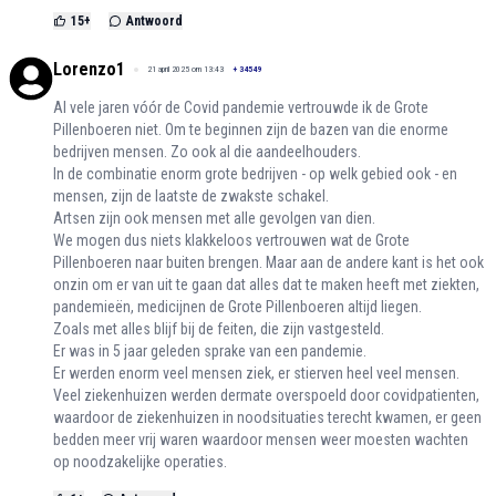
15
+
Antwoord
Lorenzo1
21 april 2025 om 13:43
+
34549
Al vele jaren vóór de Covid pandemie vertrouwde ik de Grote
Pillenboeren niet. Om te beginnen zijn de bazen van die enorme
bedrijven mensen. Zo ook al die aandeelhouders.
In de combinatie enorm grote bedrijven - op welk gebied ook - en
mensen, zijn de laatste de zwakste schakel.
Artsen zijn ook mensen met alle gevolgen van dien.
We mogen dus niets klakkeloos vertrouwen wat de Grote
Pillenboeren naar buiten brengen. Maar aan de andere kant is het ook
onzin om er van uit te gaan dat alles dat te maken heeft met ziekten,
pandemieën, medicijnen de Grote Pillenboeren altijd liegen.
Zoals met alles blijf bij de feiten, die zijn vastgesteld.
Er was in 5 jaar geleden sprake van een pandemie.
Er werden enorm veel mensen ziek, er stierven heel veel mensen.
Veel ziekenhuizen werden dermate overspoeld door covidpatienten,
waardoor de ziekenhuizen in noodsituaties terecht kwamen, er geen
bedden meer vrij waren waardoor mensen weer moesten wachten
op noodzakelijke operaties.