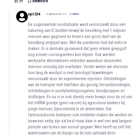
1
+
Antwoord
xyz1234
21 april 2025 om 17:11
+
116518
De zogenaamde noodsituatie werd veroorzaakt door een
halvering van IC bedden terwijl de bevolking met 1 miljoen
mensen was gegroeid en tevens een groot deel van de
bevolking vergrijsd was. Met die pandemie had dat niets te
maken. Er is dermate gesaneerd dat geen enkele griepgolf
nog zonder consequenties kon blijven. Ook werden
werkzame alternatieven verboden waardoor duizenden
mensen onnodig zijn overleden. Verder weten we intussen
hoe lang de waslijst is met (ernstige) bijwerkingen
veroorzaakt door de experimenele injecties. Ontstekingen
aan de hartspier met hartfalen als gevolg, hersenbloedingen,
ontstekingen in voortplantingsorganen, bloedproppen en
stollingen. En nu is er ook steeds meer bewijs voor de rol van
het mRNA goedje (geen vaccin) bij agressieve kankers bij
jonge mensen, bijvoorbeeld in de alvleesklier. Dat
farmaceutische bedrijven ook middelen maken die werken en
bewezen veilig zijn zal best maar daar is wel een wat langere
periode van testen aan vooraf gegaan. Men heeft nu zelf het
wantrouwen van de burger op de hals gehaald door