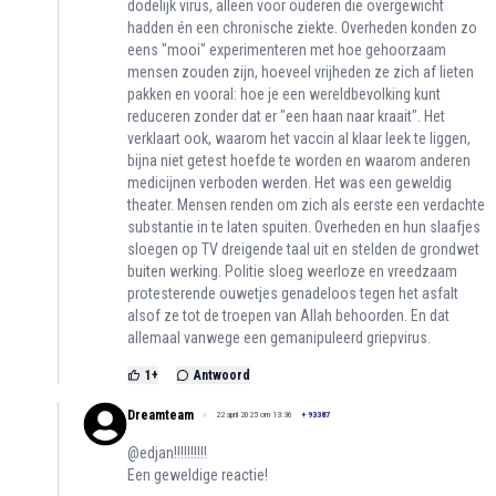
dodelijk virus, alleen voor ouderen die overgewicht
hadden én een chronische ziekte. Overheden konden zo
eens "mooi" experimenteren met hoe gehoorzaam
mensen zouden zijn, hoeveel vrijheden ze zich af lieten
pakken en vooral: hoe je een wereldbevolking kunt
reduceren zonder dat er "een haan naar kraait". Het
verklaart ook, waarom het vaccin al klaar leek te liggen,
bijna niet getest hoefde te worden en waarom anderen
medicijnen verboden werden. Het was een geweldig
theater. Mensen renden om zich als eerste een verdachte
substantie in te laten spuiten. Overheden en hun slaafjes
sloegen op TV dreigende taal uit en stelden de grondwet
buiten werking. Politie sloeg weerloze en vreedzaam
protesterende ouwetjes genadeloos tegen het asfalt
alsof ze tot de troepen van Allah behoorden. En dat
allemaal vanwege een gemanipuleerd griepvirus.
1
+
Antwoord
Dreamteam
22 april 2025 om 13:36
+
93387
@edjan!!!!!!!!!!
Een geweldige reactie!