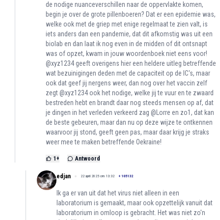
de nodige nuanceverschillen naar de oppervlakte komen,
begin je over de grote pillenboeren? Dat er een epidemie was,
welke ook met de griep met enige regelmaat te zien valt, is
iets anders dan een pandemie, dat dit afkomstig was uit een
biolab en dan laat ik nog even in de midden of dit ontsnapt
was of opzet, kwam in jouw woordenboek niet eens voor!
@xyz1234 geeft overigens hier een heldere uitleg betreffende
wat bezuinigingen deden met de capaciteit op de IC's, maar
ook dat geef jij nergens weer, dan nog over het vaccin zelf
zegt @xyz1234 ook het nodige, welke jij te vuur en te zwaard
bestreden hebt en brandt daar nog steeds mensen op af, dat
je dingen in het verleden verkeerd zag @Lorre en zo1, dat kan
de beste gebeuren, maar dan nu op deze wijze te ontkennen
waarvoor jij stond, geeft geen pas, maar daar krijg je straks
weer mee te maken betreffende Oekraine!
1
+
Antwoord
edjan
22 april 2025 om 13:32
+
105132
Ik ga er van uit dat het virus niet alleen in een
laboratorium is gemaakt, maar ook opzettelijk vanuit dat
laboratorium in omloop is gebracht. Het was niet zo'n