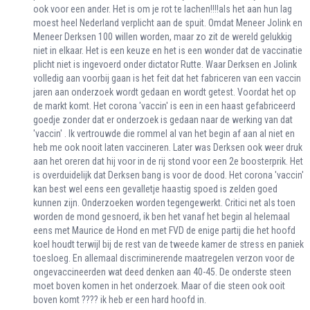
ook voor een ander. Het is om je rot te lachen!!!!als het aan hun lag
moest heel Nederland verplicht aan de spuit. Omdat Meneer Jolink en
Meneer Derksen 100 willen worden, maar zo zit de wereld gelukkig
niet in elkaar. Het is een keuze en het is een wonder dat de vaccinatie
plicht niet is ingevoerd onder dictator Rutte. Waar Derksen en Jolink
volledig aan voorbij gaan is het feit dat het fabriceren van een vaccin
jaren aan onderzoek wordt gedaan en wordt getest. Voordat het op
de markt komt. Het corona 'vaccin' is een in een haast gefabriceerd
goedje zonder dat er onderzoek is gedaan naar de werking van dat
'vaccin' . Ik vertrouwde die rommel al van het begin af aan al niet en
heb me ook nooit laten vaccineren. Later was Derksen ook weer druk
aan het oreren dat hij voor in de rij stond voor een 2e boosterprik. Het
is overduidelijk dat Derksen bang is voor de dood. Het corona 'vaccin'
kan best wel eens een gevalletje haastig spoed is zelden goed
kunnen zijn. Onderzoeken worden tegengewerkt. Critici net als toen
worden de mond gesnoerd, ik ben het vanaf het begin al helemaal
eens met Maurice de Hond en met FVD de enige partij die het hoofd
koel houdt terwijl bij de rest van de tweede kamer de stress en paniek
toesloeg. En allemaal discriminerende maatregelen verzon voor de
ongevaccineerden wat deed denken aan 40-45. De onderste steen
moet boven komen in het onderzoek. Maar of die steen ook ooit
boven komt ???? ik heb er een hard hoofd in.