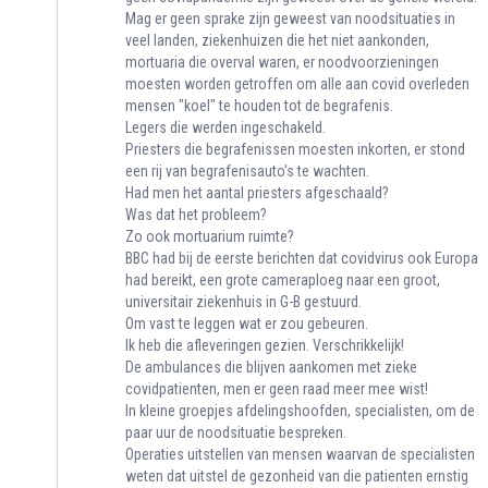
Mag er geen sprake zijn geweest van noodsituaties in
veel landen, ziekenhuizen die het niet aankonden,
mortuaria die overval waren, er noodvoorzieningen
moesten worden getroffen om alle aan covid overleden
mensen "koel" te houden tot de begrafenis.
Legers die werden ingeschakeld.
Priesters die begrafenissen moesten inkorten, er stond
een rij van begrafenisauto's te wachten.
Had men het aantal priesters afgeschaald?
Was dat het probleem?
Zo ook mortuarium ruimte?
BBC had bij de eerste berichten dat covidvirus ook Europa
had bereikt, een grote cameraploeg naar een groot,
universitair ziekenhuis in G-B gestuurd.
Om vast te leggen wat er zou gebeuren.
Ik heb die afleveringen gezien. Verschrikkelijk!
De ambulances die blijven aankomen met zieke
covidpatienten, men er geen raad meer mee wist!
In kleine groepjes afdelingshoofden, specialisten, om de
paar uur de noodsituatie bespreken.
Operaties uitstellen van mensen waarvan de specialisten
weten dat uitstel de gezonheid van die patienten ernstig