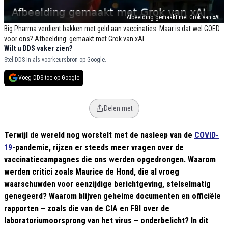
Afbeelding gemaakt met Grok van xAI
Big Pharma verdient bakken met geld aan vaccinaties. Maar is dat wel GOED
voor ons? Afbeelding: gemaakt met Grok van xAI.
Wilt u DDS vaker zien?
Stel DDS in als voorkeursbron op Google.
Voeg DDS toe op Google
Delen met
Terwijl de wereld nog worstelt met de nasleep van de
COVID-
19
-pandemie, rijzen er steeds meer vragen over de
vaccinatiecampagnes die ons werden opgedrongen. Waarom
werden critici zoals Maurice de Hond, die al vroeg
waarschuwden voor eenzijdige berichtgeving, stelselmatig
genegeerd? Waarom blijven geheime documenten en officiële
rapporten – zoals die van de CIA en FBI over de
laboratoriumoorsprong van het virus – onderbelicht? In dit