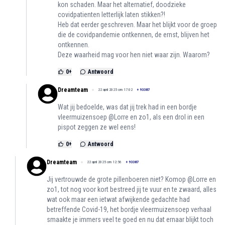
kon schaden. Maar het alternatief, doodzieke
covidpatienten letterlijk laten stikken?!
Heb dat eerder geschreven. Maar het blijkt voor de groep
die de covidpandemie ontkennen, de ernst, blijven het
ontkennen.
Deze waarheid mag voor hen niet waar zijn. Waarom?
0
+
Antwoord
Dreamteam
22 april 2025 om 17:02
+
93387
Wat jij bedoelde, was dat jij trek had in een bordje
vleermuizensoep @Lorre en zo1, als een drol in een
pispot zeggen ze wel eens!
0
+
Antwoord
Dreamteam
22 april 2025 om 12:56
+
93387
Jij vertrouwde de grote pillenboeren niet? Komop @Lorre en
zo1, tot nog voor kort bestreed jij te vuur en te zwaard, alles
wat ook maar een ietwat afwijkende gedachte had
betreffende Covid-19, het bordje vleermuizensoep verhaal
smaakte je immers veel te goed en nu dat ernaar blijkt toch