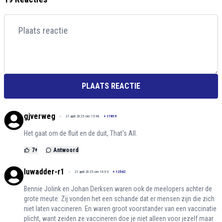
PLAATS REACTIE
gjverweg
21 april 2025 om 15:48
+
17819
Het gaat om de fluit en de duit, That's All.
7
+
Antwoord
luwadder-r1
21 april 2025 om 14:03
+
12542
Bennie Jolink en Johan Derksen waren ook de meelopers achter de
grote meute. Zij vonden het een schande dat er mensen zijn die zich
niet laten vaccineren. En waren groot voorstander van een vaccinatie
plicht, want zeiden ze vaccineren doe je niet alleen voor jezelf maar