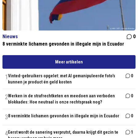
Nieuws
0
8 verminkte lichamen gevonden in illegale mijn in Ecuador
Meer artikelen
1
Vinted-gebruikers opgelet: met AI gemanipuleerde foto’s
0
kunnen je product én geld kosten
2
Werken in de strafrechtketen en meedoen aan verboden
0
blokkades: Hoe neutraal is onze rechtspraak nog?
3
8 verminkte lichamen gevonden in illegale mijn in Ecuador
0
4
Eerst wordt de sanering verprutst, daarna krijgt dit gezin te
1