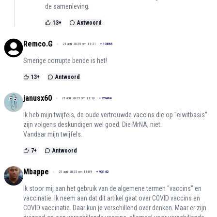
de samenleving.
13
+
Antwoord
Remco.G
21 april 2025 om 11:21
+
13865
Smerige corrupte bende is het!
13
+
Antwoord
janusx60
21 april 2025 om 11:10
+
29404
Ik heb mijn twijfels, de oude vertrouwde vaccins die op "eiwitbasis"
zijn volgens deskundigen wel goed. Die MrNA, niet.
Vandaar mijn twijfels.
7
+
Antwoord
Mbappe
21 april 2025 om 11:09
+
93142
Ik stoor mij aan het gebruik van de algemene termen "vaccins" en
vaccinatie. Ik neem aan dat dit artikel gaat over COVID vaccins en
COVID vaccinatie. Daar kun je verschillend over denken. Maar er zijn