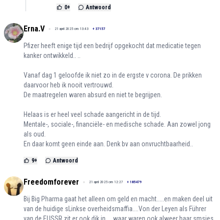
0
+
Antwoord
Erna.V
21 april 2025 om 13:43
+
37157
Pfizer heeft enige tijd een bedrijf opgekocht dat medicatie tegen
kanker ontwikkeld.. ..
Vanaf dag 1 geloofde ik niet zo in de ergste v corona. De prikken
daarvoor heb ik nooit vertrouwd.
De maatregelen waren absurd en niet te begrijpen.
Helaas is er heel veel schade aangericht in de tijd.
Mentale-, sociale-, financiële- en medische schade. Aan zowel jong
als oud.
En daar komt geen einde aan. Denk bv aan onvruchtbaarheid..
9
+
Antwoord
Freedomforever
21 april 2025 om 12:27
+
185479
Bij Big Pharma gaat het alleen om geld en macht.....en maken deel uit
van de huidige sLinkse overheidsmaffia....Von der Leyen als Führer
van de EUSSR zit er ook dik in.....waar waren ook alweer haar smsjes