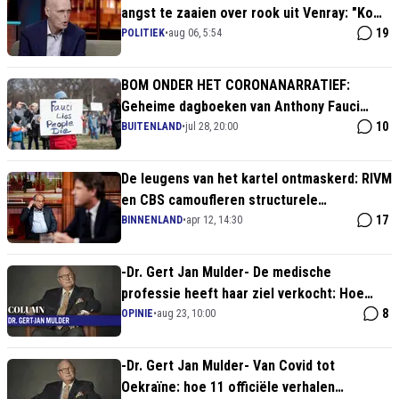
angst te zaaien over rook uit Venray: "Komt
niet meer uit je longen"
19
POLITIEK
•
aug 06, 5:54
BOM ONDER HET CORONANARRATIEF:
Geheime dagboeken van Anthony Fauci
uitgelekt - hij wist al in 2020 dat de
10
BUITENLAND
•
jul 28, 20:00
'vismarkt' een fabeltje was!
De leugens van het kartel ontmaskerd: RIVM
en CBS camoufleren structurele
oversterfte
17
BINNENLAND
•
apr 12, 14:30
-Dr. Gert Jan Mulder- De medische
professie heeft haar ziel verkocht: Hoe
COVID het vertrouwen in de arts verbrak
8
OPINIE
•
aug 23, 10:00
-Dr. Gert Jan Mulder- Van Covid tot
Oekraïne: hoe 11 officiële verhalen