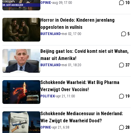
instortten
10
OPINIE
•
aug 09, 17:00
Horror in Oviedo: Kinderen jarenlang
opgesloten in vuilnis
5
BUITENLAND
•
mei 02, 17:00
Beijing gaat los: Covid komt niet uit Wuhan,
maar uit Amerika!
37
BUITENLAND
•
mei 01, 18:20
Schokkende Waarheid: Wat Big Pharma
Verzwijgt Over Vaccins!
19
POLITIEK
•
apr 21, 11:00
Schokkende Mediacensuur in Nederland:
Wie Zwijgt de Waarheid Dood?
28
OPINIE
•
apr 21, 6:38