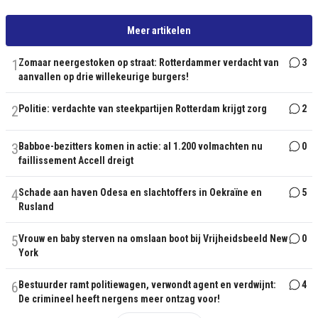
Meer artikelen
1
Zomaar neergestoken op straat: Rotterdammer verdacht van
3
aanvallen op drie willekeurige burgers!
2
Politie: verdachte van steekpartijen Rotterdam krijgt zorg
2
3
Babboe-bezitters komen in actie: al 1.200 volmachten nu
0
faillissement Accell dreigt
4
Schade aan haven Odesa en slachtoffers in Oekraïne en
5
Rusland
5
Vrouw en baby sterven na omslaan boot bij Vrijheidsbeeld New
0
York
6
Bestuurder ramt politiewagen, verwondt agent en verdwijnt:
4
De crimineel heeft nergens meer ontzag voor!