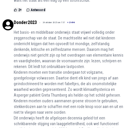
want het staat als een vlag op een strontschuit.
2
+
Antwoord
Donder2023
24 oktober 2025 om 7:57
+
21494
Het basis- en middelbaar onderwijs staat vrijwel volledig onder
zeggenschap van de staat. De machtselite wil niet dat kinderen
onderricht krijgen dat hen opvoedt tot mondige, zelfstandig
denkende, kritische en zelfredzame mensen. Daarom mag het
onderwijs niet gericht zijn op het overdragen van elementaire kennis
en vaardigheden, waarvan de voornaamste zijn: lezen, schrijven en
rekenen. Dit leidt tot onbruikbare lastposten.
Kinderen moeten een transitie ondergaan tot volgzame,
goedgelovige volwassen. Daartoe dient elk kind van jongs af aan
geïndoctrineerd te worden met fabeltjes, die als onomstotelijke
waarheid worden gepresenteerd. Zo wordt klimaathysterica en
Asperger patiënt Greta Thurnberg als heldin op het schild gehesen.
Kinderen moeten ouders aanmanen groene stroom te gebruiken,
stekkerdozen aan te schaffen met een rode knop voor aan en uit en
niet te vliegen naar verre oorden.
Dit onderwijs heeft de afgelopen decennia geleid tot een
schrikbarende stijging van laaggeletterdheid, ook wel functioneel