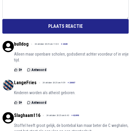
PLAATS REACTIE
bulldog
24 oktober 2025 om 11:03
+
2428
Alleen maar openbare scholen, godsdienst achter voordeur of in vrije
tijd.
0
+
Antwoord
LangeFries
24 oktober 2025 om 9:59
+
20007
Kinderen worden als atheist geboren.
0
+
Antwoord
Slaghaam116
24 oktober 2025 om 8:43
+
62490
Stoffel heeft groot gelijk, de bontebal kan maar beter die C weghalen,