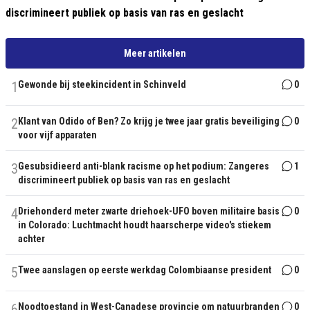
discrimineert publiek op basis van ras en geslacht
Meer artikelen
1
Gewonde bij steekincident in Schinveld
0
2
Klant van Odido of Ben? Zo krijg je twee jaar gratis beveiliging
0
voor vijf apparaten
3
Gesubsidieerd anti-blank racisme op het podium: Zangeres
1
discrimineert publiek op basis van ras en geslacht
4
Driehonderd meter zwarte driehoek-UFO boven militaire basis
0
in Colorado: Luchtmacht houdt haarscherpe video's stiekem
achter
5
Twee aanslagen op eerste werkdag Colombiaanse president
0
6
Noodtoestand in West-Canadese provincie om natuurbranden
0