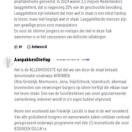
analfabetisme genoemd. In 2024 waren 2,5 miljoen Nederlanders
laaggeletterd, dat is nagenoeg 20% van de geschoolde bevolking.
Laaggeletterd zijn betekent dat men wel in staat is een tekst hardop
te lezen, maar niet begrijpt wat er staat. Laaggeletterde mensen zijn
een gewillige prooi voor manipulators.
En voor de slimme jongens en meisjes die niet in deze fuik
zwemmen is er het censureren van kritische uitlatingen.
6
+
Antwoord
AanpakkenDieHap
24 oktober 2025 om 6:34
+
17285
Het is de ALLERHOOGSTE tijd dat we van door de staat betaald
denominatie-onderwijs AFKOMEN.
Ultra-Gristelijk, Mormoons, Jena, VrijeSchook, Islamitisch: alkemaal
broeinesten van verwrongen burgers op latere leeftijd die elkaar naar
het leven staan. Een van de hoofdredenen van onze gepolariseerde
samenleving; iedereen wordt in z’n eigen bubbel afgevoed.
Neem een voorbeeld aan Frankrijk: Laïcité is daar in de wet verankerd.
Van alle godsdienst insignes en aanverwante zaken ontdaan centraal
geregisseerd onderwijs programme met één (1) lesmethode die voor
IEDEREEN GELIJK is.