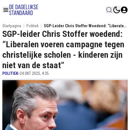
Startpagina
Politiek
SGP-Leider Chris Stoffer Woedend: “Liberalen
SGP-leider Chris Stoffer woedend:
Voeren Campagne Tegen Christelijke Scholen
- Kinderen Zijn Niet Van De Staat”
“Liberalen voeren campagne tegen
christelijke scholen - kinderen zijn
niet van de staat”
POLITIEK
•
24 OKT 2025, 4:35