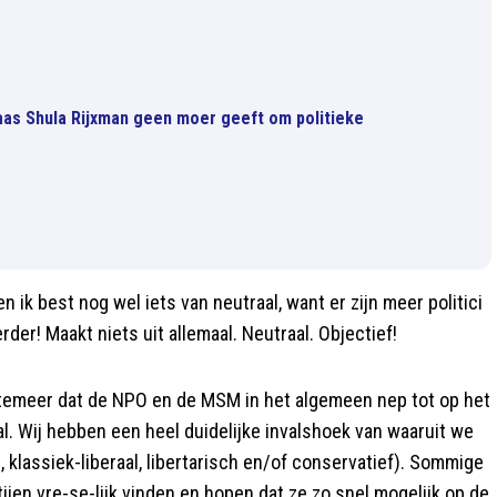
aas Shula Rijxman geen moer geeft om politieke
 ik best nog wel iets van neutraal, want er zijn meer politici
rder! Maakt niets uit allemaal. Neutraal. Objectief!
s temeer dat de NPO en de MSM in het algemeen nep tot op het
raal. Wij hebben een heel duidelijke invalshoek van waaruit we
 klassiek-liberaal, libertarisch en/of conservatief). Sommige
tijen vre-se-lijk vinden en hopen dat ze zo snel mogelijk op de