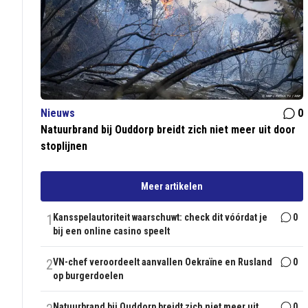
Nieuws
0
Natuurbrand bij Ouddorp breidt zich niet meer uit door
stoplijnen
Meer artikelen
1
Kansspelautoriteit waarschuwt: check dit vóórdat je
0
bij een online casino speelt
2
VN-chef veroordeelt aanvallen Oekraïne en Rusland
0
op burgerdoelen
Natuurbrand bij Ouddorp breidt zich niet meer uit
0