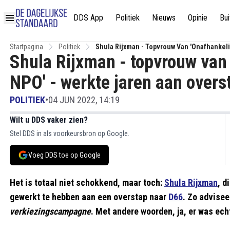
DDS App
Politiek
Nieuws
Opinie
Bui
Startpagina
Politiek
Shula Rijxman - Topvrouw Van 'onafhankeli
Shula Rijxman - topvrouw van 
NPO' - werkte jaren aan overs
POLITIEK
•
04 JUN 2022, 14:19
Wilt u DDS vaker zien?
Stel DDS in als voorkeursbron op Google.
Voeg DDS toe op Google
Het is totaal niet schokkend, maar toch:
Shula Rijxman
, d
gewerkt te hebben aan een overstap naar
D66
. Zo advisee
verkiezingscampagne
. Met andere woorden, ja, er was ec