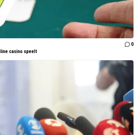
0
line casino speelt