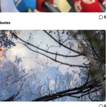
0
doelen
0