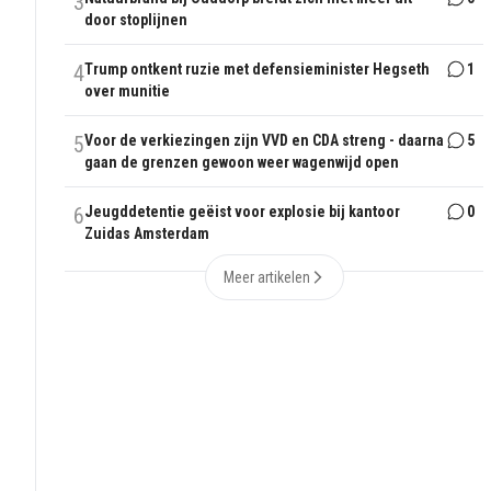
3
door stoplijnen
4
Trump ontkent ruzie met defensieminister Hegseth
1
over munitie
5
Voor de verkiezingen zijn VVD en CDA streng - daarna
5
gaan de grenzen gewoon weer wagenwijd open
6
Jeugddetentie geëist voor explosie bij kantoor
0
Zuidas Amsterdam
Meer artikelen