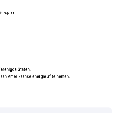
31 replies
g
Verenigde Staten.
r aan Amerikaanse energie af te nemen.