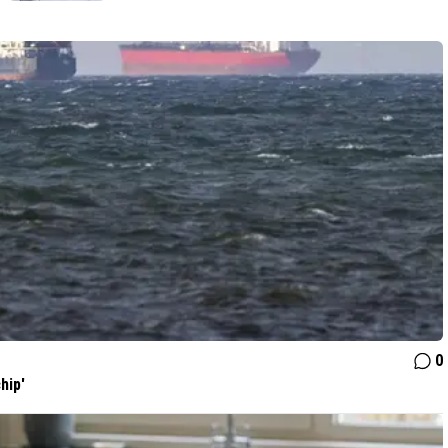
0
hip'