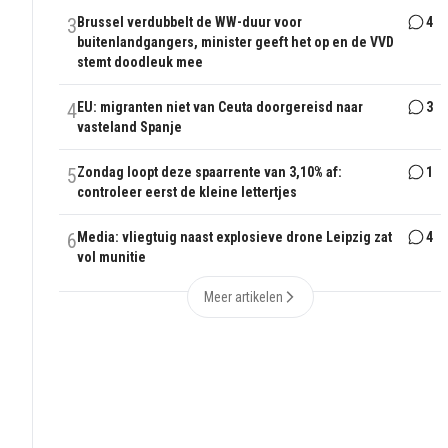
3
Brussel verdubbelt de WW-duur voor
4
buitenlandgangers, minister geeft het op en de VVD
stemt doodleuk mee
4
EU: migranten niet van Ceuta doorgereisd naar
3
vasteland Spanje
5
Zondag loopt deze spaarrente van 3,10% af:
1
controleer eerst de kleine lettertjes
6
Media: vliegtuig naast explosieve drone Leipzig zat
4
vol munitie
Meer artikelen