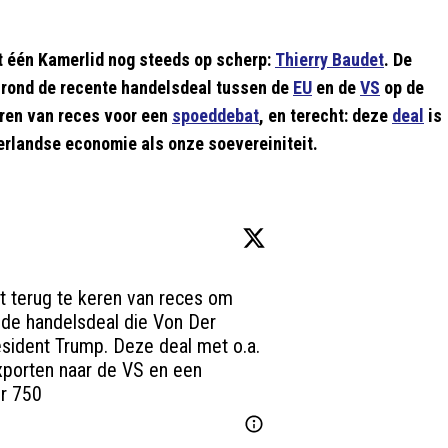
t één Kamerlid nog steeds op scherp:
Thierry Baudet
. De
n rond de recente handelsdeal tussen de
EU
en de
VS
op de
keren van reces voor een
spoeddebat
, en terecht: deze
deal
is
erlandse economie als onze soevereiniteit.
t terug te keren van reces om 
de handelsdeal die Von Der 
sident Trump. Deze deal met o.a. 
porten naar de VS en een 
or 750