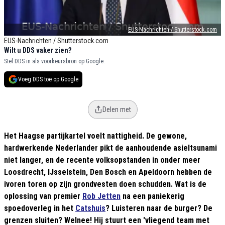
EUS-Nachrichten / Shutterstock.com
EUS-Nachrichten / Shutterstock.com
Wilt u DDS vaker zien?
Stel DDS in als voorkeursbron op Google.
Voeg DDS toe op Google
Delen met
Het Haagse partijkartel voelt nattigheid. De gewone,
hardwerkende Nederlander pikt de aanhoudende asieltsunami
niet langer, en de recente volksopstanden in onder meer
Loosdrecht, IJsselstein, Den Bosch en Apeldoorn hebben de
ivoren toren op zijn grondvesten doen schudden. Wat is de
oplossing van premier
Rob Jetten
na een paniekerig
spoedoverleg in het
Catshuis
? Luisteren naar de burger? De
grenzen sluiten? Welnee! Hij stuurt een 'vliegend team met