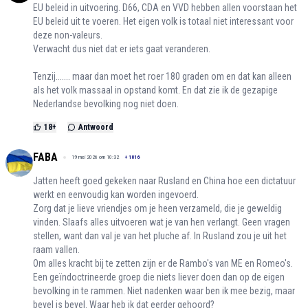
EU beleid in uitvoering. D66, CDA en VVD hebben allen voorstaan het
EU beleid uit te voeren. Het eigen volk is totaal niet interessant voor
deze non-valeurs.
Verwacht dus niet dat er iets gaat veranderen.
Tenzij....... maar dan moet het roer 180 graden om en dat kan alleen
als het volk massaal in opstand komt. En dat zie ik de gezapige
Nederlandse bevolking nog niet doen.
18
+
Antwoord
FABA
19 mei 2026 om 10:32
+
1016
Jatten heeft goed gekeken naar Rusland en China hoe een dictatuur
werkt en eenvoudig kan worden ingevoerd.
Zorg dat je lieve vriendjes om je heen verzameld, die je geweldig
vinden. Slaafs alles uitvoeren wat je van hen verlangt. Geen vragen
stellen, want dan val je van het pluche af. In Rusland zou je uit het
raam vallen.
Om alles kracht bij te zetten zijn er de Rambo's van ME en Romeo's.
Een geïndoctrineerde groep die niets liever doen dan op de eigen
bevolking in te rammen. Niet nadenken waar ben ik mee bezig, maar
bevel is bevel. Waar heb ik dat eerder gehoord?