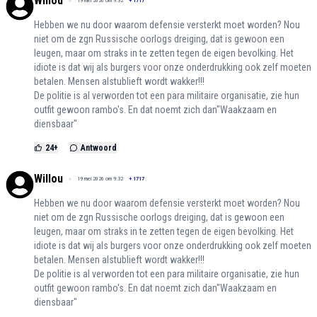
Willou
19 mei 2026 om 9:32
+
1717
Hebben we nu door waarom defensie versterkt moet worden? Nou
niet om de zgn Russische oorlogs dreiging, dat is gewoon een
leugen, maar om straks in te zetten tegen de eigen bevolking. Het
idiote is dat wij als burgers voor onze onderdrukking ook zelf moeten
betalen. Mensen alstublieft wordt wakker!!!
De politie is al verworden tot een para militaire organisatie, zie hun
outfit gewoon rambo's. En dat noemt zich dan"Waakzaam en
diensbaar"
24
+
Antwoord
Willou
19 mei 2026 om 9:32
+
1717
Hebben we nu door waarom defensie versterkt moet worden? Nou
niet om de zgn Russische oorlogs dreiging, dat is gewoon een
leugen, maar om straks in te zetten tegen de eigen bevolking. Het
idiote is dat wij als burgers voor onze onderdrukking ook zelf moeten
betalen. Mensen alstublieft wordt wakker!!!
De politie is al verworden tot een para militaire organisatie, zie hun
outfit gewoon rambo's. En dat noemt zich dan"Waakzaam en
diensbaar"