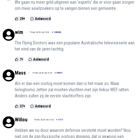
We gaan nu meer geld uitgeven aan 'experts' die er voor gaan zorgen
om meer asielzoekers op te vangen binnen een gemeente.
29
+
Antwoord
wim
19 mei 2026 om 9:44
+
138206
The Flying Doctors was een populaire Australische televisieserie aan
het eind van de jaren tachtig.
7
+
Antwoord
Mass
19 mei 2026 om 9:35
+
59071
Als er dan een oorlog moet komen dan is het maar zo. Maar
teringhomo Jetten zal moeten vluchten met zijn linkse WEF ratten.
Anders zullen zij de eerste slachtoffers zijn.
37
+
Antwoord
Willou
19 mei 2026 om 9:33
+
1717
Hebben we nu door waarom defensie versterkt moet worden? Nou
niet om de zgn Russische oorlogs dreiging, dat is gewoon een