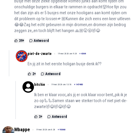
busje met deze zieke opgeleide Romeo junks aan komt rijden om
onschuldige burgers in elkaar te rammen in opdracht👹Hoe fijn zou
het dan zijn als er 5 busjes met onze hooligans aan komt rijden om
dit probleem op te lossen🫵🏼Kunnen die zich eens een keer uitleven
😂😂Zag het echt gebeuren in mijn dromen,en dromen zijn bedrog
zeggen ze,,en toch blijft het hangen 🙏🏼🤫🤬🤣😂
39
+
Antwoord
piet-de-zwarte
19 mei 2026 om 9:24
+
4364
En jij zit in het eerste holigan busje denk ik??
2
+
Antwoord
bitchie
19 mei 2026 om 13:18
+
147483
Ik ben er klaar voor,,als jij er ook klaar voor bent,,pik ik je
zo op🦾🦾Samen staan we sterker toch of niet piet-de-
zwarte🤣😂🤣😂🤣😂
3
+
Antwoord
Mbappe
19 mei 2026 om 8:28
+
93060