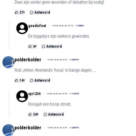
Daar zijn verder geen woorden of debatten bij nodig!
27
+
Antwoord
goedisfout
19 mei 2026 om 10:53
+
39830
De biggetjes zijn varkens geworden.
6
+
Antwoord
polderkolder
19 mei 2026 om 9:59
+
230979
Rob Jetten: Neerlands 'hoop' in bange dagen.....
14
+
Antwoord
xyz1234
19 mei 2026 om 10:04
+
116375
Hooguit een hoop stront.
24
+
Antwoord
polderkolder
19 mei 2026 om 9:56
+
230979