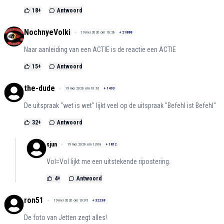
18
+
Antwoord
NochnyeVolki
19 mei 2026 om 10:28
+
21888
Naar aanleiding van een ACTIE is de reactie een ACTIE
15
+
Antwoord
the-dude
19 mei 2026 om 10:10
+
1493
De uitspraak "wet is wet" lijkt veel op de uitspraak "Befehl ist Befehl"
32
+
Antwoord
sjun
19 mei 2026 om 13:08
+
1812
Vol=Vol lijkt me een uitstekende ripostering.
4
+
Antwoord
ron51
19 mei 2026 om 10:05
+
32238
De foto van Jetten zegt alles!