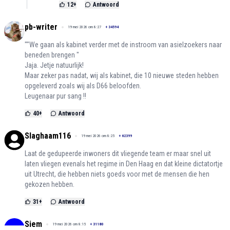
12
+
Antwoord
pb-writer
19 mei 2026 om 8:27
+
34594
""We gaan als kabinet verder met de instroom van asielzoekers naar
beneden brengen "
Jaja. Jetje natuurlijk!
Maar zeker pas nadat, wij als kabinet, die 10 nieuwe steden hebben
opgeleverd zoals wij als D66 beloofden.
Leugenaar pur sang !!
40
+
Antwoord
Slaghaam116
19 mei 2026 om 8:25
+
62399
Laat de gedupeerde inwoners dit vliegende team er maar snel uit
laten vliegen evenals het regime in Den Haag en dat kleine dictatortje
uit Utrecht, die hebben niets goeds voor met de mensen die hen
gekozen hebben.
31
+
Antwoord
Siem
19 mei 2026 om 8:15
+
31180