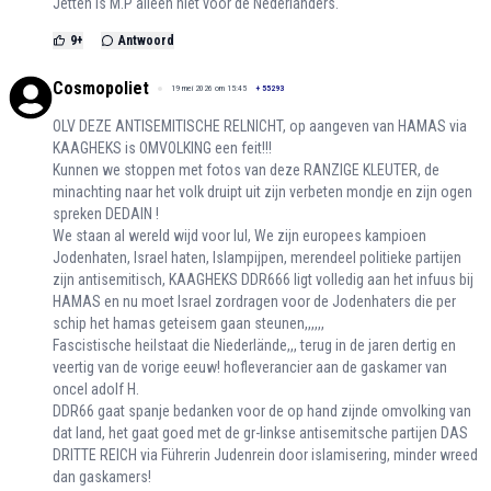
Jetten is M.P alleen niet voor de Nederlanders.
9
+
Antwoord
Cosmopoliet
19 mei 2026 om 15:45
+
55293
OLV DEZE ANTISEMITISCHE RELNICHT, op aangeven van HAMAS via
KAAGHEKS is OMVOLKING een feit!!!
Kunnen we stoppen met fotos van deze RANZIGE KLEUTER, de
minachting naar het volk druipt uit zijn verbeten mondje en zijn ogen
spreken DEDAIN !
We staan al wereld wijd voor lul, We zijn europees kampioen
Jodenhaten, Israel haten, Islampijpen, merendeel politieke partijen
zijn antisemitisch, KAAGHEKS DDR666 ligt volledig aan het infuus bij
HAMAS en nu moet Israel zordragen voor de Jodenhaters die per
schip het hamas geteisem gaan steunen,,,,,,
Fascistische heilstaat die Niederlände,,, terug in de jaren dertig en
veertig van de vorige eeuw! hofleverancier aan de gaskamer van
oncel adolf H.
DDR66 gaat spanje bedanken voor de op hand zijnde omvolking van
dat land, het gaat goed met de gr-linkse antisemitsche partijen DAS
DRITTE REICH via Führerin Judenrein door islamisering, minder wreed
dan gaskamers!