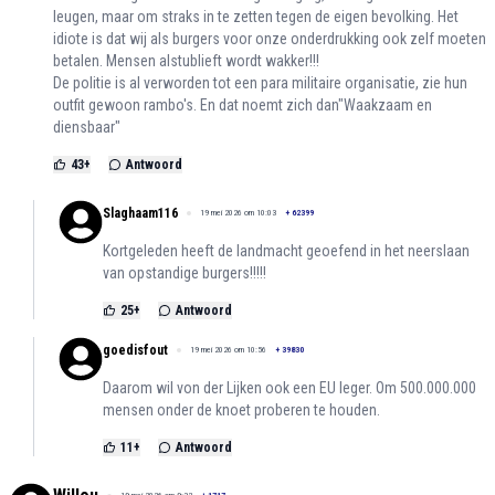
leugen, maar om straks in te zetten tegen de eigen bevolking. Het
idiote is dat wij als burgers voor onze onderdrukking ook zelf moeten
betalen. Mensen alstublieft wordt wakker!!!
De politie is al verworden tot een para militaire organisatie, zie hun
outfit gewoon rambo's. En dat noemt zich dan"Waakzaam en
diensbaar"
43
+
Antwoord
Slaghaam116
19 mei 2026 om 10:03
+
62399
Kortgeleden heeft de landmacht geoefend in het neerslaan
van opstandige burgers!!!!!
25
+
Antwoord
goedisfout
19 mei 2026 om 10:56
+
39830
Daarom wil von der Lijken ook een EU leger. Om 500.000.000
mensen onder de knoet proberen te houden.
11
+
Antwoord