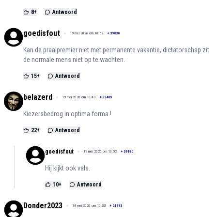
8
+
Antwoord
goedisfout
19 mei 2026 om 10:52
+
39830
Kan de praalpremier niet met permanente vakantie, dictatorschap zit
de normale mens niet op te wachten.
15
+
Antwoord
belazerd
19 mei 2026 om 10:43
+
22405
Kiezersbedrog in optima forma !
22
+
Antwoord
goedisfout
19 mei 2026 om 10:52
+
39830
Hij kijkt ook vals.
10
+
Antwoord
Donder2023
19 mei 2026 om 10:33
+
21393