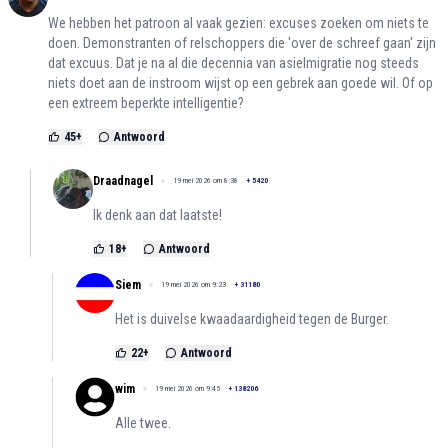
We hebben het patroon al vaak gezien: excuses zoeken om niets te
doen. Demonstranten of relschoppers die 'over de schreef gaan' zijn
dat excuus. Dat je na al die decennia van asielmigratie nog steeds
niets doet aan de instroom wijst op een gebrek aan goede wil. Of op
een extreem beperkte intelligentie?
45
+
Antwoord
Draadnagel
19 mei 2026 om 8:38
+
5420
Ik denk aan dat laatste!
18
+
Antwoord
Siem
19 mei 2026 om 9:23
+
31180
Het is duivelse kwaadaardigheid tegen de Burger.
22
+
Antwoord
wim
19 mei 2026 om 9:45
+
138206
Alle twee.