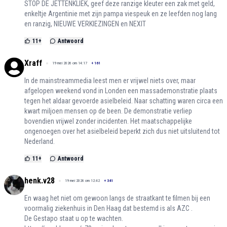
STOP DE JETTENKLIEK, geef deze ranzige kleuter een zak met geld,
enkeltje Argentinie met zijn pampa viespeuk en ze leefden nog lang
en ranzig, NIEUWE VERKIEZINGEN en NEXIT
11
+
Antwoord
Xraff
19 mei 2026 om 14:17
+
161
In de mainstreammedia leest men er vrijwel niets over, maar
afgelopen weekend vond in Londen een massademonstratie plaats
tegen het aldaar gevoerde asielbeleid. Naar schatting waren circa een
kwart miljoen mensen op de been. De demonstratie verliep
bovendien vrijwel zonder incidenten. Het maatschappelijke
ongenoegen over het asielbeleid beperkt zich dus niet uitsluitend tot
Nederland.
11
+
Antwoord
henk.v28
19 mei 2026 om 12:42
+
341
En waag het niet om gewoon langs de straatkant te filmen bij een
voormalig ziekenhuis in Den Haag dat bestemd is als AZC .
De Gestapo staat u op te wachten.