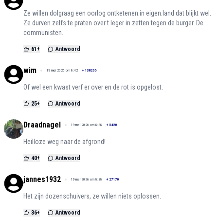
Ze willen dolgraag een oorlog ontketenen.in eigen.land dat blijkt wel.
Ze durven zelfs te praten over t leger in zetten tegen de burger. De
communisten.
61
+
Antwoord
wim
19 mei 2026 om 8:42
+
138206
Of wel een kwast verf er over en de rot is opgelost.
25
+
Antwoord
Draadnagel
19 mei 2026 om 8:38
+
5420
Heilloze weg naar de afgrond!
40
+
Antwoord
jannes1932
19 mei 2026 om 8:38
+
27170
Het zijn dozenschuivers, ze willen niets oplossen.
36
+
Antwoord