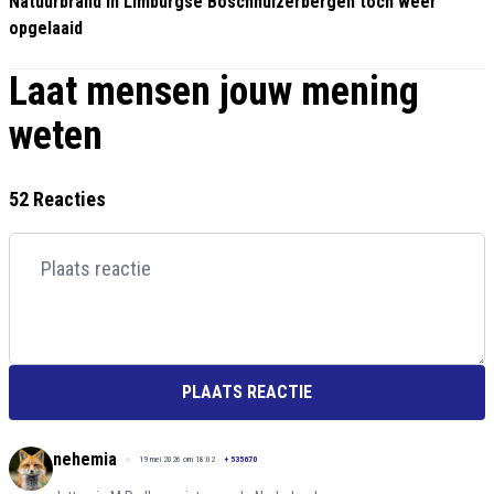
Natuurbrand in Limburgse Boschhuizerbergen toch weer
opgelaaid
Laat mensen jouw mening
weten
52 Reacties
PLAATS REACTIE
nehemia
19 mei 2026 om 18:02
+
535670