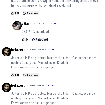
https://rumble.com/v79xyqi-er-komt-een-omvolkingscentrum-ovc-in-
het-voormalig-ziekenhuis-in-den-haag-1.html
17
+
Antwoord
edjan
24 mei 2026 om 22:09
+
104931
GESTAPO, inderdaad.
0
+
Antwoord
belazerd
19 mei 2026 om 11:26
+
22405
Jetten als M.P. de grootste blunder alle tijden ! Gaat steeds meer
richting Ceaușescu, Mussolinie en Khadaffi.
En we weten hoe dat is afgelopen.
14
+
Antwoord
belazerd
19 mei 2026 om 11:17
+
22405
Jetten als M.P. de grootste blunder alle tijden ! Gaat steeds meer
richting Ceaușescu, Mussolinie en Khadaffi.
En we weten hoe dat is afgelopen.