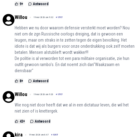
9
+
Antwoord
Willou
19 mei 2026 om 9:32
+
1717
Hebben we nu door waarom defensie versterkt moet worden? Nou
niet om de zgn Russische oorlogs dreiging, dat is gewoon een
leugen, maar om straks in te zetten tegen de eigen bevolking. Het
idiote is dat wij als burgers voor onze onderdrukking ook zelf moeten
betalen. Mensen alstublieft wordt wakker!!!
De politie is al verworden tot een para militaire organisatie, zie hun
outfit gewoon rambo's. En dat noemt zich dan"Waakzaam en
diensbaar"
8
+
Antwoord
Willou
19 mei 2026 om 9:20
+
1717
Wie nog niet door heeft dat we al in een dictatuur leven, die wil het
niet zien of is knettergek.
43
+
Antwoord
kira
19 mei 2026 om 8:47
+
1317