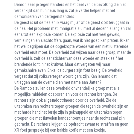
Demoniseer je tegenstanders en het deel van de bevolking die niet
verder kijkt dan hun neus lang is zal je verder helpen met het
demoniseren van de tegenstanders.
De geest is uit de fles en ik vraag mij af of de geest ooit teruggaat in
de fles. Het probleem met immigratie sluimert al decennia lang en zal
eens tot een explosie komen. De explosie zal met veel geweld,
vernielingen en slachtoffers gaan, wat ik niet goed kan praten. Ik kan
het wel begrijpen dat de opgekropte woede van een niet luisterende
overheid eruit moet. De overheid zal wijzen naar deze groep, maar de
overheid is zelf de aanstichter van deze woede en steek zelf het
brandende lont in het kruitvat. Maar dat vergeten wij maar
gemakshalve even. Enkel de burgers zijn fout bezig. De overheid
vergeet dat zij volksvertegenwoordigers zijn. Kan iemand dat
uitleggen aan de overheid en met name aan Jatten?
De Rambo's zullen deze overheid onvriendelijke groep met alle
mogelijke middelen opsporen en voor de rechter brengen. De
rechters zijn ook al geïndoctrineerd door de overheid. Zie de
uitspraken van rechters tegen groepen die tegen de overheid zijn en
met harde hand het busje zijn in geknuppeld en uitspraken tegen
groepen die met fluwelen handschoentjes naar de rechtszaal zijn
gebracht. De rechters krijgen de opdracht zwaar te straffen en geen
XR foei gesprekje bij een bakkie koffie met een koekje.