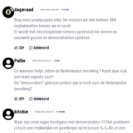
dageraad
19 mei 2026 om 8:38
+
77195
Nog meer praatpoppen erbij. Die moeten we niet hebben. Met
nepkabinetten komen we er nooit.
Er wordt met relschoppende romeo's gestrooid die stenen en
vuurwerk gooien en demonstranten ophitsen.
32
+
Antwoord
Pallie
19 mei 2026 om 8:33
+
3781
En wanneer helpt Jetten de Nederlandse bevolking ? Komt daar ook
een team experts voor?
De “democraties” gekozen politici zijn er toch voor de Nederlandse
bevolking?
47
+
Antwoord
bitchie
19 mei 2026 om 8:29
+
147483
Waar zijn onze eigen hooligans met demonstraties ⁉️⁉️Het probleem
is toch veel makkelijker en goedkoper op te lossen 🦾🦾Als er een