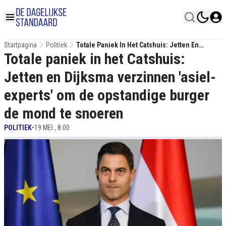
Startpagina
Politiek
Totale Paniek In Het Catshuis: Jetten En
Totale paniek in het Catshuis:
Dijksma Verzinnen 'asiel-Experts' Om De
Opstandige Burger De Mond Te Snoeren
Jetten en Dijksma verzinnen 'asiel-
experts' om de opstandige burger
de mond te snoeren
POLITIEK
•
19 MEI , 8:00