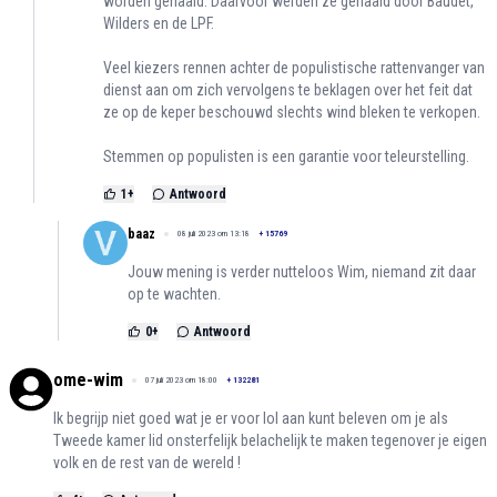
worden genaaid. Daarvoor werden ze genaaid door Baudet,
Wilders en de LPF.
Veel kiezers rennen achter de populistische rattenvanger van
dienst aan om zich vervolgens te beklagen over het feit dat
ze op de keper beschouwd slechts wind bleken te verkopen.
Stemmen op populisten is een garantie voor teleurstelling.
1
+
Antwoord
baaz
08 juli 2023 om 13:18
+
15769
Jouw mening is verder nutteloos Wim, niemand zit daar
op te wachten.
0
+
Antwoord
ome-wim
07 juli 2023 om 18:00
+
132281
Ik begrijp niet goed wat je er voor lol aan kunt beleven om je als
Tweede kamer lid onsterfelijk belachelijk te maken tegenover je eigen
volk en de rest van de wereld !