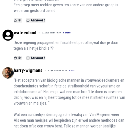
Een groep meer rechten geven ten koste van een andere groep is
wederom gestoord beleid.
8
+
Antwoord
wateenland
07 juli 2023 om 19:39
+
34868
Deze regering propageert en fasciliteert pedofilie,wat doe je daar
tegen als het je kind is ??
5
+
Antwoord
harry-wigmans
07 juli 2023 om 19:23
+
27511
“Het accepteren van biologische mannen in vrouwenkleedkamers en
doucheruimtes schaft in feite de strafbaarheid van voyeurisme en
exhibitionisme af. Het enige wat een man hoeft te doen is beweren
dat hij vrouw is en hij heeft toegang tot de meest intieme ruimtes van
vrouwen en meisjes. “
Wat een achtrerlijke demagogische kwatsj van Van Meijeren weer.
Als een man meisjes wil bespieden zijn er wel andere methodes dan
net doen of je een vrouw bent. Talloze mannen worden jaarlijks