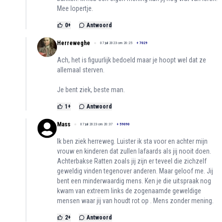
Mee lopertje.
0
+
Antwoord
Herreweghe
07 juli 2023 om 20:25
+
7029
Ach, het is figuurlijk bedoeld maar je hoopt wel dat ze
allemaal sterven.
Je bent ziek, beste man.
1
+
Antwoord
Mass
07 juli 2023 om 20:37
+
59090
Ik ben ziek herreweg. Luister ik sta voor en achter mijn
vrouw en kinderen dat zullen lafaards als jij nooit doen.
Achterbakse Ratten zoals jij zijn er teveel die zichzelf
geweldig vinden tegenover anderen. Maar geloof me. Jij
bent een minderwaardig mens. Ken je die uitspraak nog
kwam van extreem links de zogenaamde geweldige
mensen waar jij van houdt rot op . Mens zonder mening.
2
+
Antwoord