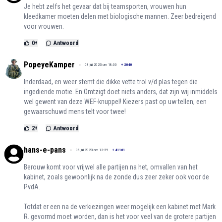
Je hebt zelfs het gevaar dat bij teamsporten, vrouwen hun
kleedkamer moeten delen met biologische mannen. Zeer bedreigend
voor vrouwen.
0
+
Antwoord
PopeyeKamper
08 juli 2023 om 18:00
+
2040
Inderdaad, en weer stemt die dikke vette trol v/d plas tegen die
ingediende motie. En Omtzigt doet niets anders, dat zijn wij inmiddels
wel gewent van deze WEF-knuppel! Kiezers past op uw tellen, een
gewaarschuwd mens telt voor twee!
2
+
Antwoord
hans-e-pans
08 juli 2023 om 13:59
+
41161
Berouw komt voor vrijwel alle partijen na het, omvallen van het
kabinet, zoals gewoonlijk na de zonde dus zeer zeker ook voor de
PvdA.
Totdat er een na de verkiezingen weer mogelijk een kabinet met Mark
R. gevormd moet worden, dan is het voor veel van de grotere partijen