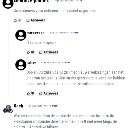
kleurloze-politiek
07 juli 2023 om 20:08
+
1176
Goed nieuws voor iedereen.. het kabinet is gevallen
6
+
Antwoord
marcoweer
07 juli 2023 om 20:14
+
25316
O serieus. Zojuist?
0
+
Antwoord
ralnov
07 juli 2023 om 20:20
+
20055
D66 en CU zullen de lul zijn met nieuwe verkiezingen aan het
eind van het jaar , zullen straks geen klote te vertellen hebben
meer met die paar zeteltjes die ze zullen binnenslepen.
8
+
Antwoord
flach
07 juli 2023 om 19:39
+
27388
Wat een schande. Nou de eerste de beste kerel die bij mij in de
kleedkamer of douche denkt te komen, hoeft niet meer langs de
chirurg. :[ Achterlijke idioten.