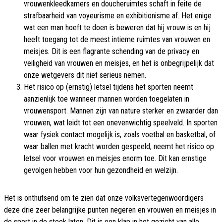
vrouwenkleedkamers en doucheruimtes schaft in feite de
strafbaarheid van voyeurisme en exhibitionisme af. Het enige
wat een man hoeft te doen is beweren dat hij vrouw is en hij
heeft toegang tot de meest intieme ruimtes van vrouwen en
meisjes. Dit is een flagrante schending van de privacy en
veiligheid van vrouwen en meisjes, en het is onbegrijpelijk dat
onze wetgevers dit niet serieus nemen.
Het risico op (ernstig) letsel tijdens het sporten neemt
aanzienlijk toe wanneer mannen worden toegelaten in
vrouwensport. Mannen zijn van nature sterker en zwaarder dan
vrouwen, wat leidt tot een onevenwichtig speelveld. In sporten
waar fysiek contact mogelijk is, zoals voetbal en basketbal, of
waar ballen met kracht worden gespeeld, neemt het risico op
letsel voor vrouwen en meisjes enorm toe. Dit kan ernstige
gevolgen hebben voor hun gezondheid en welzijn.
Het is onthutsend om te zien dat onze volksvertegenwoordigers
deze drie zeer belangrijke punten negeren en vrouwen en meisjes in
de sport in de steek laten. Dit is een klap in het gezicht van alle