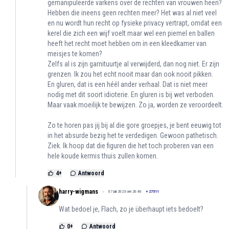
gemanipuleerde varkens over de rechten van vrouwen heen?
Hebben die ineens geen rechten meer? Het was al niet veel
en nu wordt hun recht op fysieke privacy vertrapt, omdat een
kerel die zich een wijf voelt maar wel een piemel en ballen
heeft het recht moet hebben om in een kleedkamer van
meisjes te komen?
Zelfs al is zijn garnituurtje al verwijderd, dan nog niet. Er zijn
grenzen. Ik zou het echt nooit maar dan ook nooit pikken.
En gluren, dat is een héél ander verhaal. Dat is niet meer
nodig met dit soort idioterie. En gluren is bij wet verboden.
Maar vaak moeilijk te bewijzen. Zo ja, worden ze veroordeelt.
Zo te horen pas jij bij al die gore groepjes, je bent eeuwig tot
in het absurde bezig het te verdedigen. Gewoon pathetisch.
Ziek. Ik hoop dat die figuren die het toch proberen van een
hele koude kermis thuis zullen komen.
4
+
Antwoord
harry-wigmans
07 juli 2023 om 20:40
+
27511
Wat bedoel je, Flach, zo je überhaupt iets bedoelt?
0
+
Antwoord