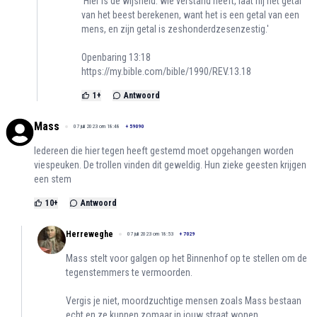
'Hier is de wijsheid: wie verstand heeft, laat hij het getal
van het beest berekenen, want het is een getal van een
mens, en zijn getal is zeshonderdzesenzestig.'
Openbaring 13:18
https://my.bible.com/bible/1990/REV.13.18
1
+
Antwoord
Mass
07 juli 2023 om 18:48
+
59090
Iedereen die hier tegen heeft gestemd moet opgehangen worden
viespeuken. De trollen vinden dit geweldig. Hun zieke geesten krijgen
een stem
10
+
Antwoord
Herreweghe
07 juli 2023 om 18:53
+
7029
Mass stelt voor galgen op het Binnenhof op te stellen om de
tegenstemmers te vermoorden.
Vergis je niet, moordzuchtige mensen zoals Mass bestaan
echt en ze kunnen zomaar in jouw straat wonen.