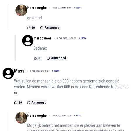
Herreweghe
07 juli 2023 om 20:06
+
7029
gestemd
0
+
Antwoord
marcoweer
07 juli 2023 om 20:13
+
25316
Bedankt
0
+
Antwoord
Mass
07 juli 2023 om 18:27
+
59090
Wat zullen de mensen die op BBB hebben gestemd zich genaaid
voelen. Mensen wordt wakker BBB is ook een Rattenbende trap er niet
in.
6
+
Antwoord
Herreweghe
07 juli 2023 om 18:34
+
7029
Mogelijk betreft het mensen die er plezier aan beleven te