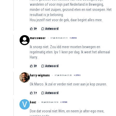
wandelen of voor mijn part Nederland in Beweging,
minder of niet zuipen, gezond eten en niet snoepen. Het
resultaat is je beloning.
Hou jezelf niet voor de gek, daar begint alles mee.
0
+
Antwoord
marcoweer
07 juli 2023 om 21:11
+
25316
Ik snoep niet. Zou idd meer moeten bewegen en
regelmatig eten. Ipv 1 keer per dag. Ik weet het allemaal
Harry.
0
+
Antwoord
harry-wigmans
07 juli 2023 om 21:20
+
27511
Ok Marco. Ik zal er verder niet over aan je kop zeuren.
1
+
Antwoord
baaz
08 juli 2023 om 13:14
+
15769
Doe dat vooral niet Wim, en neem je alter-ego mee,