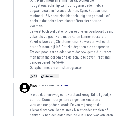
Och, ik heb mensen in mijn straat wonen die
hoogstwaarschijnlijk zelf oorlogsmisdaden hebben
begaan, zoals in Rwanda, Jemen, Syrië, Soedan, enz.
minimaal 15% heeft zich hier schuldig aan gemaakt, of
dacht je dat echt alleen slachtoffers hier naartoe
kwamen?
Je weet toch wel dat er onderweg velen overboord gaan,
zeker als ze geen vers uit de koran kunnen reciteren,
Yazidi's, koerden, Christenen enz. Ze worden wel eerst
beroofd natuurlijk hé. Dat zijn degenen die aanspoelen.
Tot een paar jaar geleden werd dat ook gemeld. Nu vindt
men het handiger om ons de schuld te geven. 'Niet snel
genoeg gered' 😂😂😂
Optyphen met die crimi/terrogranten
3
+
Antwoord
Mass
07 juli 2023 om 20:20
+
59090
Ik wou dat herreweg eens verstand kreeg. Dit is figuurlijk
dombo. Soms hoor je nare dingen die kinderen en
vrouwen aangedaan wordt. En van mij mogen die
allemaal sterven. Ja dat steek ik niet onder stoelen of
banken. Ik heb een eigen mening kun jij nog wat van leren.