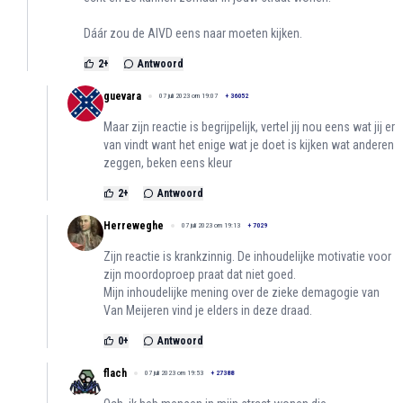
Dáár zou de AIVD eens naar moeten kijken.
2
+
Antwoord
guevara
07 juli 2023 om 19:07
+
36052
Maar zijn reactie is begrijpelijk, vertel jij nou eens wat jij er
van vindt want het enige wat je doet is kijken wat anderen
zeggen, beken eens kleur
2
+
Antwoord
Herreweghe
07 juli 2023 om 19:13
+
7029
Zijn reactie is krankzinnig. De inhoudelijke motivatie voor
zijn moordoproep praat dat niet goed.
Mijn inhoudelijke mening over de zieke demagogie van
Van Meijeren vind je elders in deze draad.
0
+
Antwoord
flach
07 juli 2023 om 19:53
+
27388