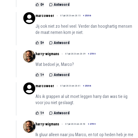
0
+
Antwoord
marcoweer
07 juli 2023 om 20:15
+
25316
Jij ook niet zo heel veel. Verder dan hooghartig mensen
de maat nemen kom je niet.
5
+
Antwoord
harry-wigmans
07 juli 2023 om 20:39
+
27511
Wat bedoel je, Marco?
1
+
Antwoord
marcoweer
07 juli 2023 om 20:41
+
25316
Als ik grappen al uit moet leggen harry dan was tie iig
voor jou niet geslaagt.
1
+
Antwoord
harry-wigmans
07 juli 2023 om 20:50
+
27511
Ik gluur alleen naar jou Marco, en tot op heden heb je me