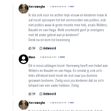
Herreweghe
07 juli 2023 om 20:54
+
7029
Ik sta ook voor en achter mijn vrouw en kinderen maar ik
zal nooit oproepen tot het vermoorden van politici, ook
niet politici waar ik grote moeite mee heb, zoals Wilders,
Baudet en van Haga. Welk voorbeeld geef je overigens
met dit zieke gebral aan je kinderen?
Denk na en kom tot bezinning.
1
+
Antwoord
Mass
07 juli 2023 om 21:05
+
59090
Dit is mooi uitdagen loont. Herreweg heeft een hekel aan
Wilders en Baudet en van Haga. En omdat jij ook zo'n
links aftreksel bent moet de rest naar jou domme
gezwam luisteren. Zielig voor jou kinderen dat ze zo'n
lafaard van een vader hebben. Zielig.
1
+
Antwoord
Herreweghe
07 juli 2023 om 21:39
+
7029