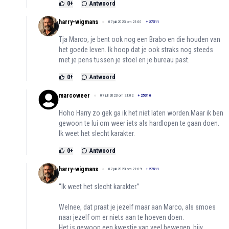
0
+
Antwoord
harry-wigmans
07 juli 2023 om 21:00
+
27511
Tja Marco, je bent ook nog een Brabo en die houden van
het goede leven. Ik hoop dat je ook straks nog steeds
met je pens tussen je stoel en je bureau past.
0
+
Antwoord
marcoweer
07 juli 2023 om 21:02
+
25316
Hoho Harry zo gek ga ik het niet laten worden.Maar ik ben
gewoon te lui om weer iets als hardlopen te gaan doen.
Ik weet het slecht karakter.
0
+
Antwoord
harry-wigmans
07 juli 2023 om 21:09
+
27511
“Ik weet het slecht karakter.”
Welnee, dat praat je jezelf maar aan Marco, als smoes
naar jezelf om er niets aan te hoeven doen.
Het is gewoon een kwestie van veel bewegen, bijv.