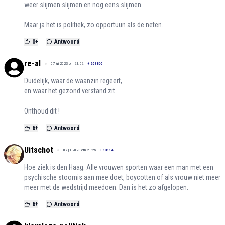
weer slijmen slijmen en nog eens slijmen.
Maar ja het is politiek, zo opportuun als de neten.
0
+
Antwoord
re-al
07 juli 2023 om 21:52
+
209860
Duidelijk, waar de waanzin regeert,
en waar het gezond verstand zit.
Onthoud dit !
6
+
Antwoord
Uitschot
07 juli 2023 om 20:25
+
13114
Hoe ziek is den Haag. Alle vrouwen sporten waar een man met een
psychische stoornis aan mee doet, boycotten of als vrouw niet meer
meer met de wedstrijd meedoen. Dan is het zo afgelopen.
6
+
Antwoord