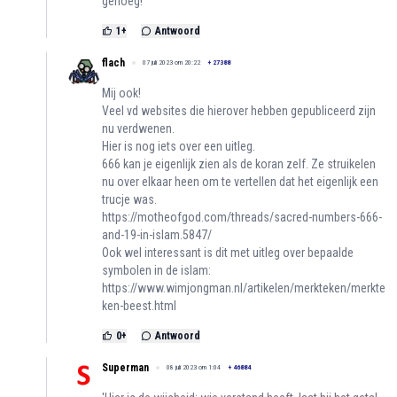
genoeg!
1
+
Antwoord
flach
07 juli 2023 om 20:22
+
27388
Mij ook!
Veel vd websites die hierover hebben gepubliceerd zijn
nu verdwenen.
Hier is nog iets over een uitleg.
666 kan je eigenlijk zien als de koran zelf. Ze struikelen
nu over elkaar heen om te vertellen dat het eigenlijk een
trucje was.
https://motheofgod.com/threads/sacred-numbers-666-
and-19-in-islam.5847/
Ook wel interessant is dit met uitleg over bepaalde
symbolen in de islam:
https://www.wimjongman.nl/artikelen/merkteken/merkte
ken-beest.html
0
+
Antwoord
Superman
08 juli 2023 om 1:04
+
46884