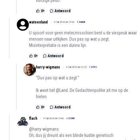
vunzige pedo.
0
+
Antwoord
wateenland
07 juli 2023 om 19:44
+
34868
U spoort voor geen meter,misschien bent u de viespeuk waar
mensen naar uitkijken. Dus pas op wat u zegt.
Misinterpretatie is een dunne lijn.
0
+
Antwoord
harry-wigmans
07 juli 2023 om 21:22
+
27511
“Dus pas op wat u zegt.”
Ik weet het @Land. De Gedachtenpolitie zit me op de
hielen.
0
+
Antwoord
flach
07 juli 2023 om 19:46
+
27388
@harry-wigmans
Oh, dus jij dreunt als een blinde kudde genetisch