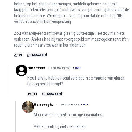
betrapt op het gluren naar meisjes, middels geheime camera’s,
laaggehouden telefoons, of ouderwets, via geboorde gaten vanaf de
belendende ruimte. We mogen er van uitgaan dat de meesten NIET
worden betrapt in hun viespeukerij.
Zou Van Meijeren zelf toevallig een gluurder zijn? Het zou me niets
verbazen. Anders had hij vast voorgesteld om maatregelen te treffen
tegen gluren naar vrouwen in het algemeen.
2
+
Antwoord
marcoweer
07 juli 2023 om 19:37
+
25316
Nou Harry je hebt je nogal verdiept in de materie van gluren.
En nog nooit betrapt?
11
+
Antwoord
Herreweghe
07 juli 2023 om 20:05
+
7029
Marcoweer is goed in ranzige insinuaties.
Verder heeft hij niets te melden.