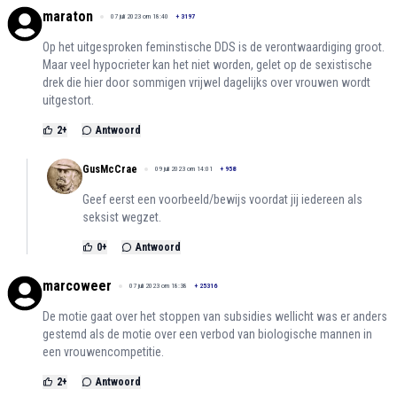
maraton
07 juli 2023 om 18:40
+
3197
Op het uitgesproken feminstische DDS is de verontwaardiging groot.
Maar veel hypocrieter kan het niet worden, gelet op de sexistische
drek die hier door sommigen vrijwel dagelijks over vrouwen wordt
uitgestort.
2
+
Antwoord
GusMcCrae
09 juli 2023 om 14:01
+
958
Geef eerst een voorbeeld/bewijs voordat jij iedereen als
seksist wegzet.
0
+
Antwoord
marcoweer
07 juli 2023 om 18:38
+
25316
De motie gaat over het stoppen van subsidies wellicht was er anders
gestemd als de motie over een verbod van biologische mannen in
een vrouwencompetitie.
2
+
Antwoord