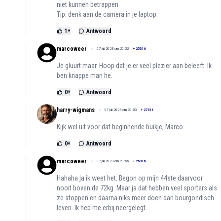
niet kunnen betrappen.
Tip: denk aan de camera in je laptop.
1
+
Antwoord
marcoweer
07 juli 2023 om 20:52
+
25316
Je gluurt maar. Hoop dat je er veel plezier aan beleeft. Ik
ben knappe man he.
0
+
Antwoord
harry-wigmans
07 juli 2023 om 20:53
+
27511
Kijk wel uit voor dat beginnende buikje, Marco.
0
+
Antwoord
marcoweer
07 juli 2023 om 20:55
+
25316
Hahaha ja ik weet het. Begon op mijn 44ste daarvoor
nooit boven de 72kg. Maar ja dat hebben veel sporters als
ze stoppen en daarna niks meer doen dan bourgondisch
leven. Ik heb me erbij neergelegt.