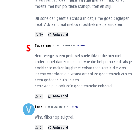
Ik zei niet dat ik een hekel aan die mensen heb, ik heb
moeite met hun politieke standpunten en stijl.
Dit schelden geeft slechts aan dat je me goed begrepen
hebt. Advies: praat niet over politiek met je kinderen.
1
+
Antwoord
Superman
08 juli 2023 om 1:07
+
46884
Herrewegje is een pedoseksuele flikker die hier niets
anders doet dan zuigen, het type die het prima vindt als je
dochter te maken krijgt met volwassen kerels die zich
ineens voordoen als vrouw omdat ze geestesziek zijn en
geen gedegen hulp krijgen..
herrewegje is ook zo'n geesteszieke imbeciel...
2
+
Antwoord
baaz
08 juli 2023 om 13:17
+
15769
Wim, flikker op zuigtrol.
0
+
Antwoord