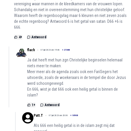
vereniging waar mannen in de kleedkamers van de vrouwen lopen.
Schandalig en niet in overeenstemming met hun christelijke geloof.
Waarom heeft de regenboogvlag maar 6 kleuren en niet zeven zoals
de echte regenboog? Antwoord 6 is het getal van satan. D66 +6 is
666.
4
+
Antwoord
flach
07 juli 2023 om 19:48
+
27388
Ja dat heeft met hun zgn Christelijke beginselen helemaal
niets meer te maken.
Meer meer als de agenda zoals ook een FariSegers het
uitvoerde, zoals de woekeraars in de tempel die door Jezus
werd schoongeveegd.
En 666, wist je dat 666 ook een heilig getal is binnen de
islam?
1
+
Antwoord
Patt.T
07 juli 2023 om 20:06
+
18908
Als 666 een heilig getal is in de islam zegt mij dat