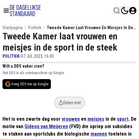
Startpagina
Politiek
Tweede Kamer Laat Vrouwen En Meisjes In De
Tweede Kamer laat vrouwen en
Sport In De Steek
meisjes in de sport in de steek
POLITIEK
•
07 JUL 2023, 16:00
Wilt u DDS vaker zien?
Stel DDS in als voorkeursbron op Google.
Voeg DDS toe op Google
Delen met
Het is een zwarte dag voor
vrouwen
en
meisjes
in de
sport
. De
motie van
Gideon van Meijeren
(FVD) die opriep om subsidies
te staken aan sportclubs die biologische
mannen
toelaten in