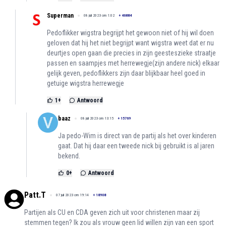
Superman
08 juli 2023 om 1:02
+
46884
Pedoflikker wigstra begrijpt het gewoon niet of hij wil doen
geloven dat hij het niet begrijpt want wigstra weet dat er nu
deurtjes open gaan die precies in zijn geesteszieke straatje
passen en saampjes met herrewegje(zijn andere nick) elkaar
gelijk geven, pedoflikkers zijn daar blijkbaar heel goed in
getuige wigstra herrewegje
1
+
Antwoord
baaz
08 juli 2023 om 13:15
+
15769
Ja pedo-Wim is direct van de partij als het over kinderen
gaat. Dat hij daar een tweede nick bij gebruikt is al jaren
bekend.
0
+
Antwoord
Patt.T
07 juli 2023 om 19:14
+
18908
Partijen als CU en CDA geven zich uit voor christenen maar zij
stemmen tegen? Ik zou als vrouw geen lid willen zijn van een sport