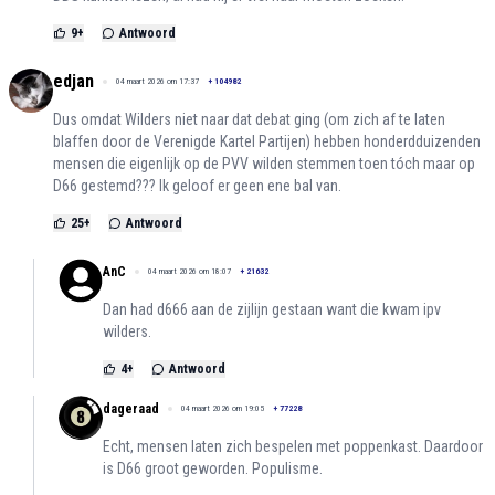
9
+
Antwoord
edjan
04 maart 2026 om 17:37
+
104982
Dus omdat Wilders niet naar dat debat ging (om zich af te laten
blaffen door de Verenigde Kartel Partijen) hebben honderdduizenden
mensen die eigenlijk op de PVV wilden stemmen toen tóch maar op
D66 gestemd??? Ik geloof er geen ene bal van.
25
+
Antwoord
AnC
04 maart 2026 om 18:07
+
21632
Dan had d666 aan de zijlijn gestaan want die kwam ipv
wilders.
4
+
Antwoord
dageraad
04 maart 2026 om 19:05
+
77228
Echt, mensen laten zich bespelen met poppenkast. Daardoor
is D66 groot geworden. Populisme.