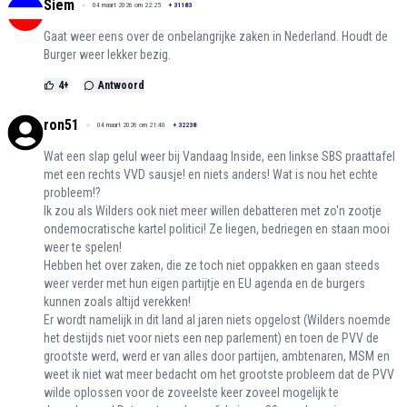
Siem
04 maart 2026 om 22:25
+
31183
Gaat weer eens over de onbelangrijke zaken in Nederland. Houdt de
Burger weer lekker bezig.
4
+
Antwoord
ron51
04 maart 2026 om 21:40
+
32238
Wat een slap gelul weer bij Vandaag Inside, een linkse SBS praattafel
met een rechts VVD sausje! en niets anders! Wat is nou het echte
probleem!?
Ik zou als Wilders ook niet meer willen debatteren met zo'n zootje
ondemocratische kartel politici! Ze liegen, bedriegen en staan mooi
weer te spelen!
Hebben het over zaken, die ze toch niet oppakken en gaan steeds
weer verder met hun eigen partijtje en EU agenda en de burgers
kunnen zoals altijd verekken!
Er wordt namelijk in dit land al jaren niets opgelost (Wilders noemde
het destijds niet voor niets een nep parlement) en toen de PVV de
grootste werd, werd er van alles door partijen, ambtenaren, MSM en
weet ik niet wat meer bedacht om het grootste probleem dat de PVV
wilde oplossen voor de zoveelste keer zoveel mogelijk te