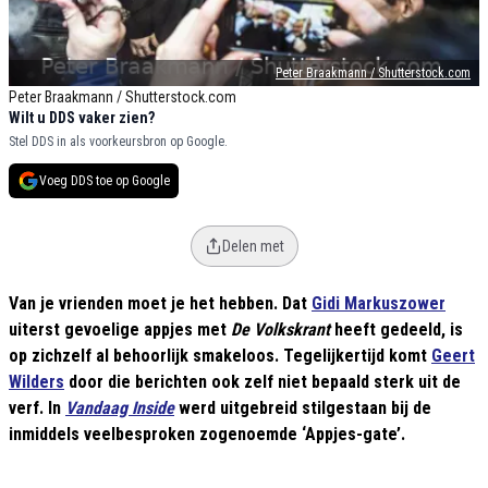
Peter Braakmann / Shutterstock.com
Peter Braakmann / Shutterstock.com
Wilt u DDS vaker zien?
Stel DDS in als voorkeursbron op Google.
Voeg DDS toe op Google
Delen met
Van je vrienden moet je het hebben. Dat
Gidi Markuszower
uiterst gevoelige appjes met
De Volkskrant
heeft gedeeld, is
op zichzelf al behoorlijk smakeloos. Tegelijkertijd komt
Geert
Wilders
door die berichten ook zelf niet bepaald sterk uit de
verf. In
Vandaag Inside
werd uitgebreid stilgestaan bij de
inmiddels veelbesproken zogenoemde ‘Appjes-gate’.