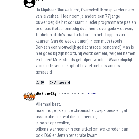
Ja Mijnheer Blauwe lucht, Oversekst! Ik snap verder niets
van je verhaal! Hoe noem je anders een 77 jarige
ouwehoer, die het constant in ieder programma te pas en
te onpas (totaal onnodig dus) heeft over geile vrouwen,
foptieten, dildo's, masturbators en het stoppen van
kaarsen (van de week sigaren) in een muts (zoals
Derksen een vrouwelijk geslachtsdeel benoemd!) Man is
niet goed bij zijn hoofd, hij wordt dement, vergeet namen
en feiten! Moet steeds geholpen worden! Waarschijnlijk
vroeger te veel gekopt of te veel met iets anders
gespeeld!
0
+
Antwoord
dhrBlauwSky
06 maart 2026 om 19:31
+
20013
Allemaal best,
maar mogelijk zijn de chronische poep-, pies- en gat-
associaties en wat dies is meer zij,
je nooit opgevallen,
telkens wanneer er in een artikel om welke reden dan
ook, D66-er Jetten ter sprake kwam.;