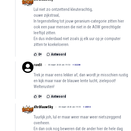
Lul niet zo ontzettend kleuterachtig,
ouwe zijkstraal,
In tegenstelling tot jouw geranium-categorie zitten hier
ook een paar mensen die niet in de AOW gerechtigde
leeftijd zitten.
En dus inderdaad niet zoals jij elk uur op je computer
zitten te koekeloeren.
0
+
Antwoord
ron51
06 maart 2026 om 19:53
+
32238
Trek je maar eens lekker af, dan wordt je misschien rustig
en kijk maar naar de blauwe lente lucht, zielepoot!
Welterusten!
0
+
Antwoord
dhrBlauwSky
06 maart 2026 om 19:55
+
20013
Tuurlijk joh, lul er maar weer maar weer nietszeggend
overheen.
En dan ook nog beweren dat de ander hier de hele dag