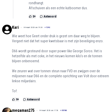
rondhangt.
Afschuiven als een echte kutboomer dus.
0
+
Antwoord
Kari
04 maart 2026 om 19:24
+
7292
Wie weet hoe Geert onder druk is gezet om daar weg te blijven.
Vergeet niet dat het super kwetsbaar is met zijn beveiliging enzo.
D66 wordt gesteund door super power like George Soros. Het is
hetzelfde als met coke, in het nieuws komen kilo's en de tonnen
blijven onbenoemd.
We zeuren wat over tonnen steun naar FVD en zwijgen over de
miljoenen naar D66 en de complete oprichting van Volt door extreem
linkse miljardairs.
Tof.
9
+
Antwoord
megaman275
04 maart 2026 om 17:56
+
55783