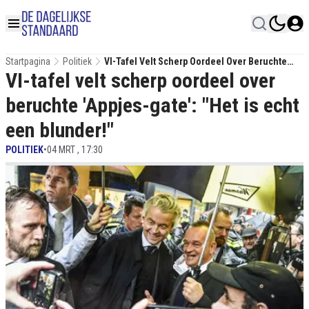
Startpagina
Politiek
VI-Tafel Velt Scherp Oordeel Over Beruchte
VI-tafel velt scherp oordeel over
'Appjes-Gate': "Het Is Echt Een Blunder!"
beruchte 'Appjes-gate': "Het is echt
een blunder!"
POLITIEK
•
04 MRT , 17:30