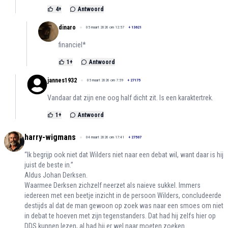
4
+
Antwoord
dinaro
05 maart 2026 om 12:57
+
13621
financiel*
1
+
Antwoord
jannes1932
05 maart 2026 om 7:59
+
27175
Vandaar dat zijn ene oog half dicht zit. Is een karaktertrek.
1
+
Antwoord
harry-wigmans
04 maart 2026 om 17:41
+
27507
“Ik begrijp ook niet dat Wilders niet naar een debat wil, want daar is hij
juist de beste in.”
Aldus Johan Derksen.
Waarmee Derksen zichzelf neerzet als naieve sukkel. Immers
iedereen met een beetje inzicht in de persoon Wilders, concludeerde
destijds al dat de man gewoon op zoek was naar een smoes om niet
in debat te hoeven met zijn tegenstanders. Dat had hij zelfs hier op
DDS kunnen lezen, al had hij er wel naar moeten zoeken.