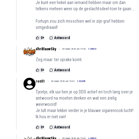
Je kunt een hekel aan iemand hebben maar om dan
telkens meteen weer op de geslachtsdeel-toer te gaan.....
Fortuyn zou zich misschien wel in zijn graf hebben
omgedraaid!
0
+
Antwoord
dhrBlauwSky
06 maart 2026 om 19:34
+
20013
Zeg maar: ter sprake komt.
0
+
Antwoord
ron51
06 maart 2026 om 19:42
+
32238
Tjeetje, elk uur ben je op DDS actief en toch lang over je
antwoord na moeten denken en wat een zielig
weerwoord!
Je lult maar lekker verder in je blauwe sigarenrook lucht!
Ik hou er niet van!
0
+
Antwoord
dhrBlauwSky
06 maart 2026 om 19:49
+
20013