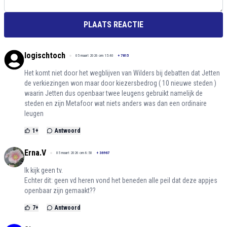
PLAATS REACTIE
logischtoch
05 maart 2026 om 15:40
+
7815
Het komt niet door het wegblijven van Wilders bij debatten dat Jetten
de verkiezingen won maar door kiezersbedrog ( 10 nieuwe steden )
waarin Jetten dus openbaar twee leugens gebruikt namelijk de
steden en zijn Metafoor wat niets anders was dan een ordinaire
leugen
1
+
Antwoord
Erna.V
05 maart 2026 om 8:50
+
36967
Ik kijk geen tv.
Echter dit: geen vd heren vond het beneden alle peil dat deze appjes
openbaar zijn gemaakt??
7
+
Antwoord