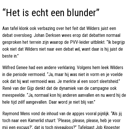
“Het is echt een blunder”
Aan tafel klonk ook verbazing over het feit dat Wilders juist een
debat oversloeg. Johan Derksen wees erop dat debatten normaal
gesproken het terrein zijn waarop de PVV-leider uitblinkt. “Ik begrijp
ook niet dat Wilders niet naar een debat wil, want daar is hij juist de
beste in.”
Wilfred Genee had een andere verklaring. Volgens hem leek Wilders
in die periode vermoeid. “Ja, maar hij was niet in vorm en je voelde
ook dat hij wat vermoeid was. Je merkte al een soort sleetsheid.”
René van der Gijp denkt dat de dynamiek van de campagne ook
meespeelde. “Ja, normaal kon hij anderen aanvallen en nu werd hij de
hele tijd zélf aangevallen. Daar word je niet blij van.”
Raymond Mens vond de inhoud van de appjes vooral pijnlijk. “Als jij
toch naar een Kamerlid stuurt: ‘Please, please, please, heb je voor
mij een excuus?’, dat is toch niveauloos?” Tafelgast Job Knoester