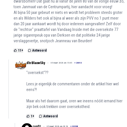
dwarsbomen! Dat gaat nu al vanaf de jaren 80 van de vorige eeuw zo,
toen Janmaat van de Centrumpartij, hier aandacht voor vroeg!
Al bijna 50 jaar gebeurt er niets en wordt het probleem steeds groter
en als Wilders het ook al bijna al weer als zijn PVV no.1 punt meer
dan 20 jaar aankaart wordt hij door iedereen aangevallen! Zelf door
de "rechtse" praattafel van Vandaag Inside met die oversekste 77
jarige sigarenpeuk opa van Derksen en dat politieke 24 jarige
verslaggevertje, snotjoch Jeanneau van Beurden!
11
+
Antwoord
dhrBlauwSky
05 maart 2026 om 15:45
+
20013
"oversekst"??
Lees je eigenlijk de commentaren onder de artikel hier wel
eens?!
Maar als het daarom gaat, oren we ineens nóóit iemand hier
zijn bek ook trekken over oversekstheid.
1
+
Antwoord
ron51
05 maart 2026 om 20:18
+
32238