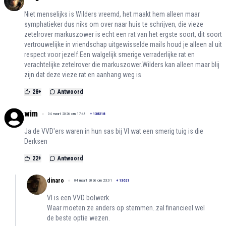
Niet menselijks is Wilders vreemd, het maakt hem alleen maar
symphatieker dus niks om over naar huis te schrijven, die vieze
zetelrover markuszower is echt een rat van het ergste soort, dit soort
vertrouwelijke in vriendschap uitgewisselde mails houd je alleen al uit
respect voor jezelf.Een walgelijk smerige verraderlijke rat en
verachtelijke zetelrover die markuszower.Wilders kan alleen maar blij
zijn dat deze vieze rat en aanhang weg is.
28
+
Antwoord
wim
04 maart 2026 om 17:48
+
138218
Ja de VVD'ers waren in hun sas bij VI wat een smerig tuig is die
Derksen
22
+
Antwoord
dinaro
04 maart 2026 om 23:01
+
13621
VI is een VVD bolwerk.
Waar moeten ze anders op stemmen..zal financieel wel
de beste optie wezen.