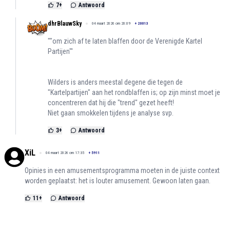
7
+
Antwoord
dhrBlauwSky
04 maart 2026 om 20:09
+
20013
""om zich af te laten blaffen door de Verenigde Kartel
Partijen"'
Wilders is anders meestal degene die tegen de
"Kartelpartijen" aan het rondblaffen is; op zijn minst moet je
concentreren dat hij die "trend" gezet heeft!
Niet gaan smokkelen tijdens je analyse svp.
3
+
Antwoord
XiL
04 maart 2026 om 17:35
+
5911
Opinies in een amusementsprogramma moeten in de juiste context
worden geplaatst: het is louter amusement. Gewoon laten gaan.
11
+
Antwoord