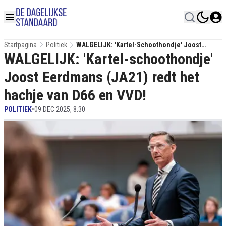
Startpagina
Politiek
WALGELIJK: 'Kartel-Schoothondje' Joost
WALGELIJK: 'Kartel-schoothondje'
Eerdmans (JA21) Redt Het Hachje Van D66 En
VVD!
Joost Eerdmans (JA21) redt het
hachje van D66 en VVD!
POLITIEK
•
09 DEC 2025, 8:30