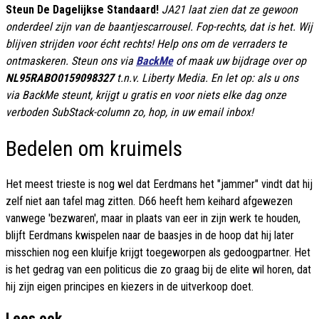
Steun De Dagelijkse Standaard!
JA21 laat zien dat ze gewoon
onderdeel zijn van de baantjescarrousel. Fop-rechts, dat is het. Wij
blijven strijden voor écht rechts! Help ons om de verraders te
ontmaskeren. Steun ons via
BackMe
of maak uw bijdrage over op
NL95RABO0159098327
t.n.v. Liberty Media. En let op: als u ons
via BackMe steunt, krijgt u gratis en voor niets elke dag onze
verboden SubStack-column zo, hop, in uw email inbox!
Bedelen om kruimels
Het meest trieste is nog wel dat Eerdmans het "jammer" vindt dat hij
zelf niet aan tafel mag zitten. D66 heeft hem keihard afgewezen
vanwege 'bezwaren', maar in plaats van eer in zijn werk te houden,
blijft Eerdmans kwispelen naar de baasjes in de hoop dat hij later
misschien nog een kluifje krijgt toegeworpen als gedoogpartner. Het
is het gedrag van een politicus die zo graag bij de elite wil horen, dat
hij zijn eigen principes en kiezers in de uitverkoop doet.
Lees ook