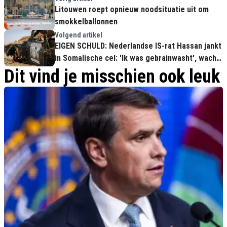
Litouwen roept opnieuw noodsituatie uit om
smokkelballonnen
Volgend artikel
EIGEN SCHULD: Nederlandse IS-rat Hassan jankt
in Somalische cel: 'Ik was gebrainwasht', wacht
nu DOODSTRAF!
Dit vind je misschien ook leuk