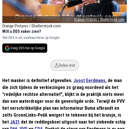
Orange Pictures / Shutterstock.com
Orange Pictures / Shutterstock.com
Wilt u DDS vaker zien?
Stel DDS in als voorkeursbron op Google.
Voeg DDS toe op Google
Delen met
Het masker is definitief afgevallen.
Joost Eerdmans
, de man
die zich tijdens de verkiezingen zo graag voordeed als het
"redelijke rechtse alternatief", blijkt in de praktijk niets meer
dan een waterdrager voor de gevestigde orde. Terwijl de PVV
het verschrikkelijke plan van informateur Buma afbrandt en
zelfs GroenLinks-PvdA weigert te tekenen bij het kruisje, is
het
JA21
dat de reddingsboei uitgooit naar het zinkende schip
van
D66
,
VVD
en
CDA
. Dankzij de steun van Eerdmans is er een