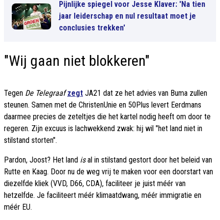
Pijnlijke spiegel voor Jesse Klaver: 'Na tien
jaar leiderschap en nul resultaat moet je
conclusies trekken'
"Wij gaan niet blokkeren"
Tegen
De Telegraaf
zegt
JA21 dat ze het advies van Buma zullen
steunen. Samen met de ChristenUnie en 50Plus levert Eerdmans
daarmee precies de zeteltjes die het kartel nodig heeft om door te
regeren. Zijn excuus is lachwekkend zwak: hij wil "het land niet in
stilstand storten".
Pardon, Joost? Het land
is
al in stilstand gestort door het beleid van
Rutte en Kaag. Door nu de weg vrij te maken voor een doorstart van
diezelfde kliek (VVD, D66, CDA), faciliteer je juist méér van
hetzelfde. Je faciliteert méér klimaatdwang, méér immigratie en
méér EU.