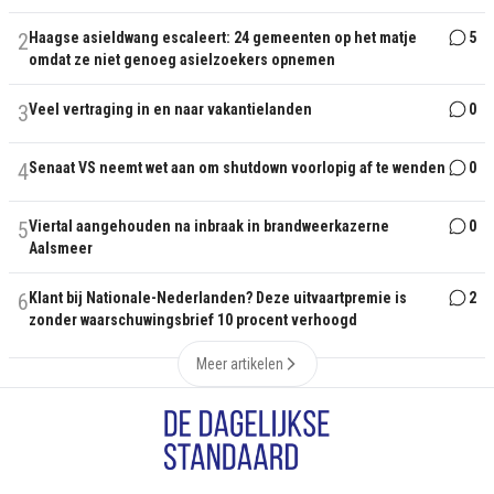
2
Haagse asieldwang escaleert: 24 gemeenten op het matje
5
omdat ze niet genoeg asielzoekers opnemen
3
Veel vertraging in en naar vakantielanden
0
4
Senaat VS neemt wet aan om shutdown voorlopig af te wenden
0
5
Viertal aangehouden na inbraak in brandweerkazerne
0
Aalsmeer
6
Klant bij Nationale-Nederlanden? Deze uitvaartpremie is
2
zonder waarschuwingsbrief 10 procent verhoogd
Meer artikelen