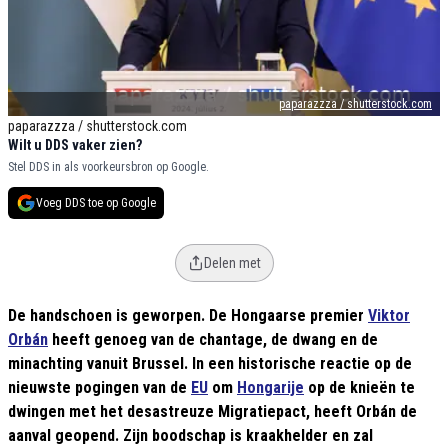
paparazzza / shutterstock.com
paparazzza / shutterstock.com
Wilt u DDS vaker zien?
Stel DDS in als voorkeursbron op Google.
Voeg DDS toe op Google
Delen met
De handschoen is geworpen. De Hongaarse premier
Viktor
Orbán
heeft genoeg van de chantage, de dwang en de
minachting vanuit Brussel. In een historische reactie op de
nieuwste pogingen van de
EU
om
Hongarije
op de knieën te
dwingen met het desastreuze Migratiepact, heeft Orbán de
aanval geopend. Zijn boodschap is kraakhelder en zal