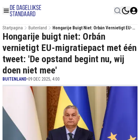
Startpagina
Buitenland
Hongarije Buigt Niet: Orbán Vernietigt EU-
Hongarije buigt niet: Orbán
Migratiepact Met Één Tweet: 'De Opstand
Begint Nu, Wij Doen Niet Mee'
vernietigt EU-migratiepact met één
tweet: 'De opstand begint nu, wij
doen niet mee'
BUITENLAND
•
09 DEC 2025, 4:00