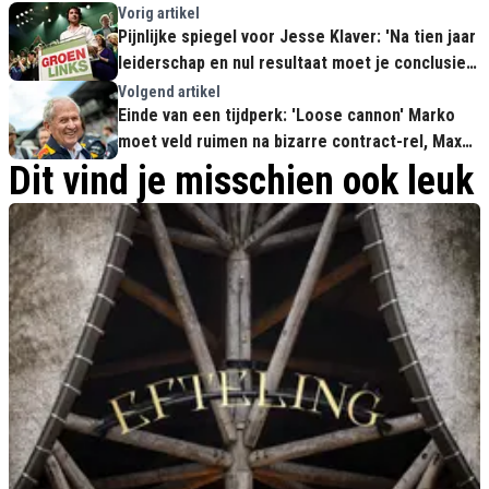
Vorig artikel
Pijnlijke spiegel voor Jesse Klaver: 'Na tien jaar
leiderschap en nul resultaat moet je conclusies
trekken'
Volgend artikel
Einde van een tijdperk: 'Loose cannon' Marko
moet veld ruimen na bizarre contract-rel, Max
staat nu alleen
Dit vind je misschien ook leuk