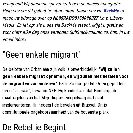
veiligheid! Wij steunen zijn verzet tegen de massa-immigratie.
Help ons om dit geluid te laten horen. Steun ons via
BackMe
of
maak uw bijdrage over op
NL95RABO0159098327
t.n.v. Liberty
Media. En let op: als u ons via BackMe steunt, krijgt u gratis en
voor niets elke dag onze verboden SubStack-column zo, hop, in uw
email inbox!
"Geen enkele migrant"
De belofte van Orbán aan zijn volk is onverbiddelijk:
"Wij zullen
geen enkele migrant opnemen, en wij zullen niet betalen voor
de migranten van anderen."
Bam. Zo doe je dat. Geen gepolder,
geen "ja, maar", gewoon NEE. Hij kondigt aan dat Hongarije de
maatregelen van het Migratiepact simpelweg niet gaat
implementeren. Hij negeert de bevelen uit Brussel. Dit is
constitutionele ongehoorzaamheid van de bovenste plank.
De Rebellie Begint