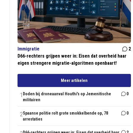
Immigratie
2
D66-rechters grijpen weer in: Eisen dat overheid haar
eigen strengere migratie-algoritmen openbaart!
Meer artikelen
1
Doden bij droneaanval Houthi's op Jemenitische
0
militairen
2
Spaanse politie rolt grote smokkelbende op, 78
0
arrestaties
D66-rechters grijpen weer in: Eisen dat overheid haar
2