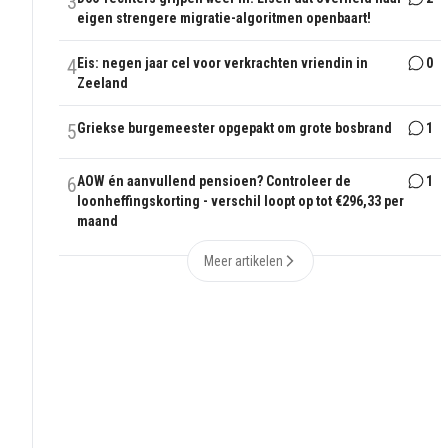
3
eigen strengere migratie-algoritmen openbaart!
4
Eis: negen jaar cel voor verkrachten vriendin in
0
Zeeland
5
Griekse burgemeester opgepakt om grote bosbrand
1
6
AOW én aanvullend pensioen? Controleer de
1
loonheffingskorting - verschil loopt op tot €296,33 per
maand
Meer artikelen