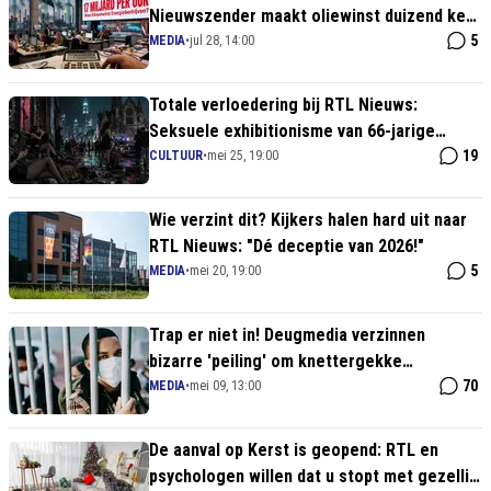
Nieuwszender maakt oliewinst duizend keer
groter in hysterische klimaatkop!
5
MEDIA
•
jul 28, 14:00
Totale verloedering bij RTL Nieuws:
Seksuele exhibitionisme van 66-jarige
Angela Groothuizen verheven tot 'nieuws'
19
CULTUUR
•
mei 25, 19:00
Wie verzint dit? Kijkers halen hard uit naar
RTL Nieuws: "Dé deceptie van 2026!"
5
MEDIA
•
mei 20, 19:00
Trap er niet in! Deugmedia verzinnen
bizarre 'peiling' om knettergekke
Spreidingswet erdoorheen te drukken
70
MEDIA
•
mei 09, 13:00
De aanval op Kerst is geopend: RTL en
psychologen willen dat u stopt met gezellig