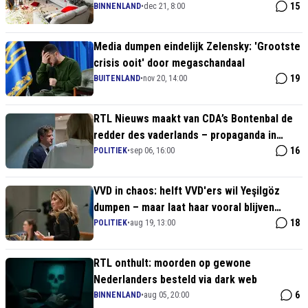
doen en gaat janken op TikTok
15
BINNENLAND
•
dec 21, 8:00
Media dumpen eindelijk Zelensky: 'Grootste
crisis ooit' door megaschandaal
19
BUITENLAND
•
nov 20, 14:00
RTL Nieuws maakt van CDA’s Bontenbal de
redder des vaderlands – propaganda in
plaats van journalistiek
16
POLITIEK
•
sep 06, 16:00
VVD in chaos: helft VVD'ers wil Yeşilgöz
dumpen – maar laat haar vooral blijven
zitten
18
POLITIEK
•
aug 19, 13:00
RTL onthult: moorden op gewone
Nederlanders besteld via dark web
6
BINNENLAND
•
aug 05, 20:00