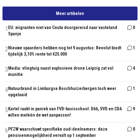
Meer artikelen
1
EU: migranten niet van Ceuta doorgereisd naar vasteland
0
Spanje
2
Nieuwe spaarders hebben nog tot 9 augustus: Revolut biedt
1
tijdelijk 3,10% rente tot €25.000
3
Media: vliegtuig naast explosieve drone Leipzig zat vol
4
munitie
4
Natuurbrand in Limburgse Boschhuizerbergen toch weer
1
opgelaaid
5
Kartel raakt in paniek van FVD-basisschool: D66, VVD en CDA
9
willen metéén de wet aanpassen!
6
PFZW waarschuwt specifieke oud-deelnemers: deze
0
pensioenmogelijkheid vervalt op 1 september