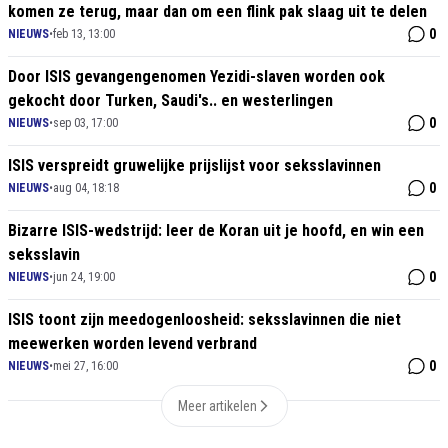
komen ze terug, maar dan om een flink pak slaag uit te delen
0
NIEUWS
•
feb 13, 13:00
Door ISIS gevangengenomen Yezidi-slaven worden ook
gekocht door Turken, Saudi's.. en westerlingen
0
NIEUWS
•
sep 03, 17:00
ISIS verspreidt gruwelijke prijslijst voor seksslavinnen
0
NIEUWS
•
aug 04, 18:18
Bizarre ISIS-wedstrijd: leer de Koran uit je hoofd, en win een
seksslavin
0
NIEUWS
•
jun 24, 19:00
ISIS toont zijn meedogenloosheid: seksslavinnen die niet
meewerken worden levend verbrand
0
NIEUWS
•
mei 27, 16:00
Meer artikelen