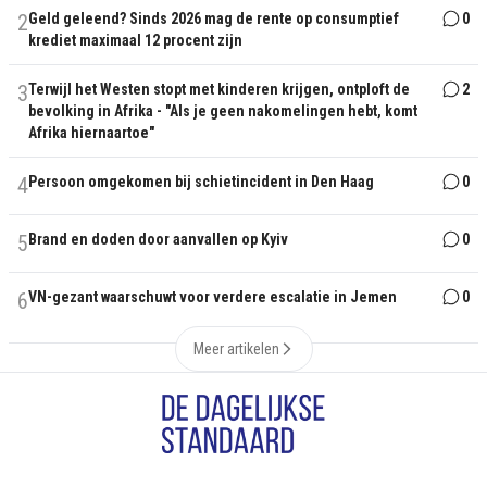
2
Geld geleend? Sinds 2026 mag de rente op consumptief
0
krediet maximaal 12 procent zijn
3
Terwijl het Westen stopt met kinderen krijgen, ontploft de
2
bevolking in Afrika - "Als je geen nakomelingen hebt, komt
Afrika hiernaartoe"
4
Persoon omgekomen bij schietincident in Den Haag
0
5
Brand en doden door aanvallen op Kyiv
0
6
VN-gezant waarschuwt voor verdere escalatie in Jemen
0
Meer artikelen