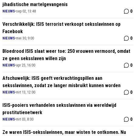
jihadistische martelgevangenis
0
NIEUWS
•
sep 02, 13:48
Verschrikkelijk: ISIS terrorist verkoopt seksslavinnen op
Facebook
0
NIEUWS
•
mei 30, 9:00
Bloedrood ISIS slaat weer toe: 250 vrouwen vermoord, omdat
ze geen seksslaven willen zijn
0
NIEUWS
•
apr 25, 16:00
Afschuwelijk: ISIS geeft verkrachtingspillen aan
seksslavinnen, zodat ze langer misbruikt kunnen worden
0
NIEUWS
•
mrt 13, 12:00
ISIS-pooiers verhandelen seksslavinnen via wereldwijd
prostitutienetwerk
0
NIEUWS
•
mrt 03, 8:00
Ze waren ISIS-seksslavinnen, maar wisten te ontkomen. Nu