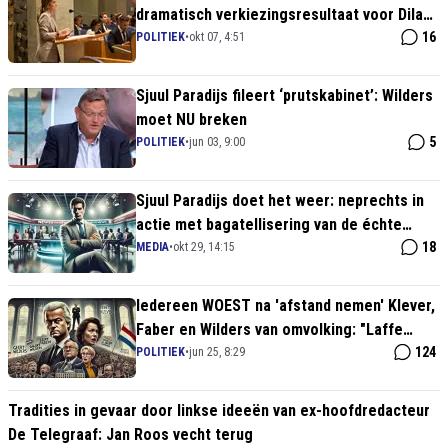
dramatisch verkiezingsresultaat voor Dilan
Yeşilgöz
16
POLITIEK
•
okt 07, 4:51
Sjuul Paradijs fileert ‘prutskabinet’: Wilders
moet NU breken
5
POLITIEK
•
jun 03, 9:00
Sjuul Paradijs doet het weer: neprechts in
actie met bagatellisering van de échte
problemen
18
MEDIA
•
okt 29, 14:15
Iedereen WOEST na 'afstand nemen' Klever,
Faber en Wilders van omvolking: "Laffe
verraders!"
124
POLITIEK
•
jun 25, 8:29
Tradities in gevaar door linkse ideeën van ex-hoofdredacteur
De Telegraaf: Jan Roos vecht terug