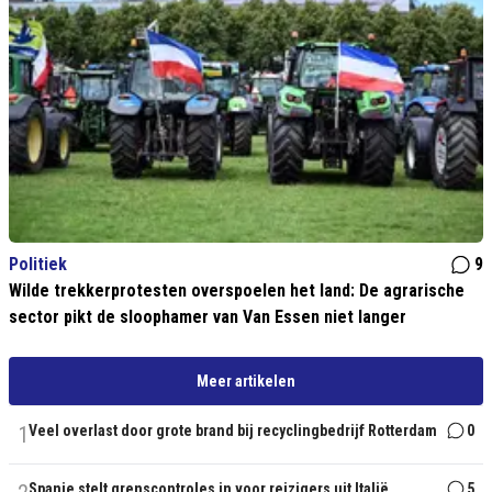
Politiek
9
Wilde trekkerprotesten overspoelen het land: De agrarische
sector pikt de sloophamer van Van Essen niet langer
Meer artikelen
1
Veel overlast door grote brand bij recyclingbedrijf Rotterdam
0
Spanje stelt grenscontroles in voor reizigers uit Italië
5