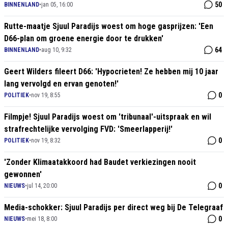
50
BINNENLAND
•
jan 05, 16:00
Rutte-maatje Sjuul Paradijs woest om hoge gasprijzen: 'Een
D66-plan om groene energie door te drukken'
64
BINNENLAND
•
aug 10, 9:32
Geert Wilders fileert D66: 'Hypocrieten! Ze hebben mij 10 jaar
lang vervolgd en ervan genoten!'
0
POLITIEK
•
nov 19, 8:55
Filmpje! Sjuul Paradijs woest om 'tribunaal'-uitspraak en wil
strafrechtelijke vervolging FVD: 'Smeerlapperij!'
0
POLITIEK
•
nov 19, 8:32
'Zonder Klimaatakkoord had Baudet verkiezingen nooit
gewonnen'
0
NIEUWS
•
jul 14, 20:00
Media-schokker: Sjuul Paradijs per direct weg bij De Telegraaf
0
NIEUWS
•
mei 18, 8:00