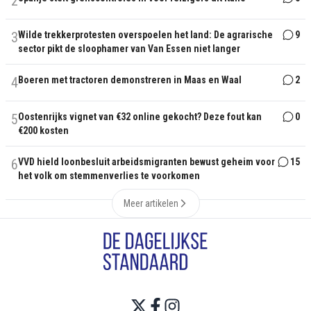
2
3
Wilde trekkerprotesten overspoelen het land: De agrarische
9
sector pikt de sloophamer van Van Essen niet langer
4
Boeren met tractoren demonstreren in Maas en Waal
2
5
Oostenrijks vignet van €32 online gekocht? Deze fout kan
0
€200 kosten
6
VVD hield loonbesluit arbeidsmigranten bewust geheim voor
15
het volk om stemmenverlies te voorkomen
Meer artikelen