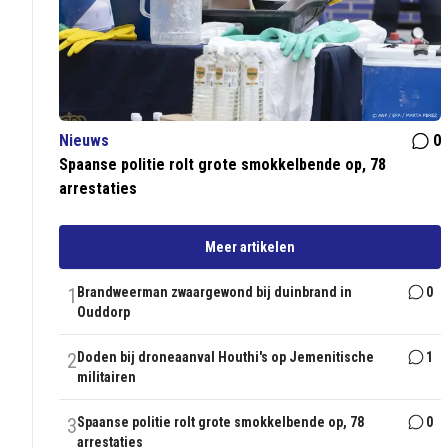
Nieuws
0
Spaanse politie rolt grote smokkelbende op, 78
arrestaties
Meer artikelen
1
Brandweerman zwaargewond bij duinbrand in
0
Ouddorp
2
Doden bij droneaanval Houthi's op Jemenitische
1
militairen
3
Spaanse politie rolt grote smokkelbende op, 78
0
arrestaties