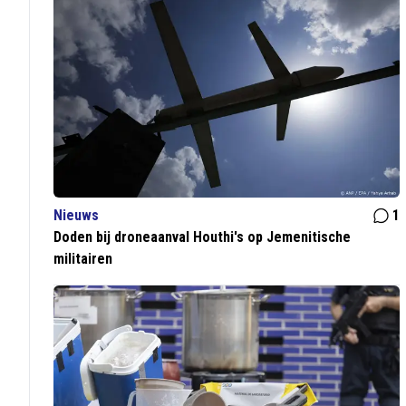
Nieuws
1
Doden bij droneaanval Houthi's op Jemenitische
militairen