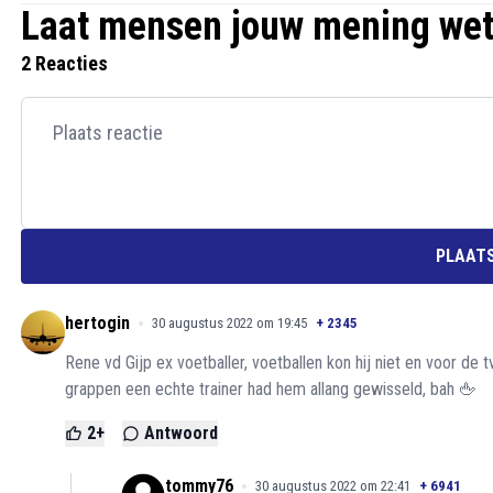
Laat mensen jouw mening we
2 Reacties
PLAATS
hertogin
30 augustus 2022 om 19:45
+
2345
Rene vd Gijp ex voetballer, voetballen kon hij niet en voor de t
grappen een echte trainer had hem allang gewisseld, bah 🖕
2
+
Antwoord
tommy76
30 augustus 2022 om 22:41
+
6941