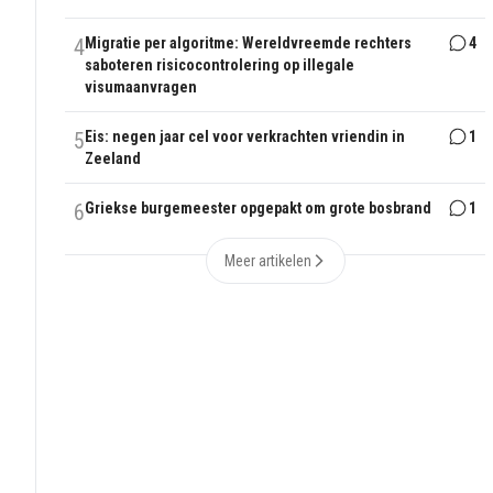
4
Migratie per algoritme: Wereldvreemde rechters
4
saboteren risicocontrolering op illegale
visumaanvragen
5
Eis: negen jaar cel voor verkrachten vriendin in
1
Zeeland
6
Griekse burgemeester opgepakt om grote bosbrand
1
Meer artikelen