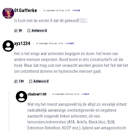
01Gafferke
10 september 2025 om 12:35
+
91928
Is toch niet de eerste X dat dit gebeurd!🇮🇱
8
+
Antwoord
xyz1234
10 september 2025 om 12:34
+
116497
Het is het enige wat activisten begrijpen en doen: het leven van
andere mensen verpesten. Nooit komt er iets constructiefs uit die
hoek. Maar dat mag ook niet verwacht worden gezien het feit dat het
om ontzettend domme en hysterische mensen gaat.
18
+
Antwoord
shadow1100
10 september 2025 om 13:23
+
10619
Wat mij het meest aanspreekt bij de altijd zo vreselijk irritant
nadrukkelijk aanwezige overlastgevende en negatieve
aandacht vragende linkse activisten, uh nee,
terroristen/extremisten (AFA, Antifa, Black bloc, BLM,
Extinction Rebellion, KOZP enz.), lijdend aan antagonistisch