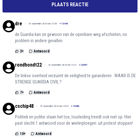
PLAATS REACTIE
dre
10 september 2025 om 13:54
+
12108
de Guardia kan ze gewoon van de openbare weg afschieten, no
problem in andere gevallen
3
+
Antwoord
rondhondt22
10 september 2025 om 13:21
+
32507
De linkse overheid verzuimt de veiligheid te garanderen . WAAR IS DE
STRENGE GUARDIA CIVIL ?
7
+
Antwoord
cschip48
10 september 2025 om 13:03
+
15386
Politiek en politie staan het toe, tourleiding treedt ook niet op. Hier
past slecht 1 antwoord voor de wielerploegen: uit protest stoppen!
10
+
Antwoord