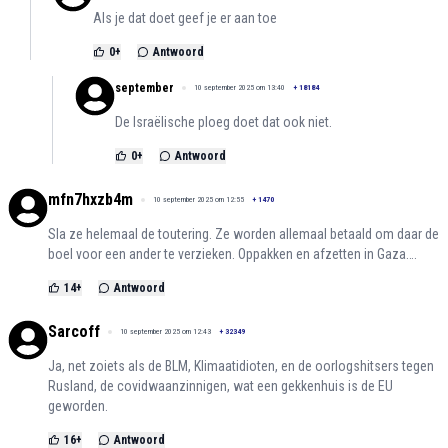
Als je dat doet geef je er aan toe
0
+
Antwoord
september
10 september 2025 om 13:40
+
18184
De Israëlische ploeg doet dat ook niet.
0
+
Antwoord
mfn7hxzb4m
10 september 2025 om 12:55
+
1470
Sla ze helemaal de toutering. Ze worden allemaal betaald om daar de
boel voor een ander te verzieken. Oppakken en afzetten in Gaza….
14
+
Antwoord
Sarcoff
10 september 2025 om 12:43
+
32349
Ja, net zoiets als de BLM, Klimaatidioten, en de oorlogshitsers tegen
Rusland, de covidwaanzinnigen, wat een gekkenhuis is de EU
geworden.
16
+
Antwoord