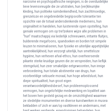
narcisme en psychopathische neigingen, is de overduidelijke
lieve levensvreugde die ze uitstralen, hun (ver)kleurrijke
kleding, hun politieke ruimdenkendheid, hun zachtmoedige,
grenzeloze en ongebreidelde begripsvolle tolerantie ten
opzichte van de totaal andersdenkende medemens, hun
originaliteit in handelen, hun luisterende open opstelling, hun
geniale vermogen om op trefzekere wijze alle problemen in
“hun” maatschappij via liederlijk schreeuwen, irritante fluitjes,
bulderende megafoons, spandoeken en borden tot simpele
leuzen te minimaliseren, hun fysieke en uiterlijke appetijtelijke
aantrekkelijkheid, hun verzorgt uiterlijk, hun smetteloze
hygiëne, hun verheven afval-ethos, hun overheersende
pikante sterke kruidige geuren die ze verspreiden, hun lieflijk
stemgeluid, hun zeer smakelijke eetgewoonten, hun innige
verbroedering, hun totale abstinentie van drugs, hun
voorbeeldige seksuele moraal, hun hoge arbeidslust, hun
diepe spiritualiteit, hun groot eigen
verantwoordelijkheidsbesef, hun probleemoplossend
vermogen, hun ongelofelijke medewerking en loyaliteit aan
het boven hen gesteld gezag en de omzichtigheid waarmee
ze stedelijke monumenten en diverse kunstwerken in musea
bekladden of zich er aan/op vastkleven en andermans, met
hard werken verdiende, eigendommen behandelen, hun