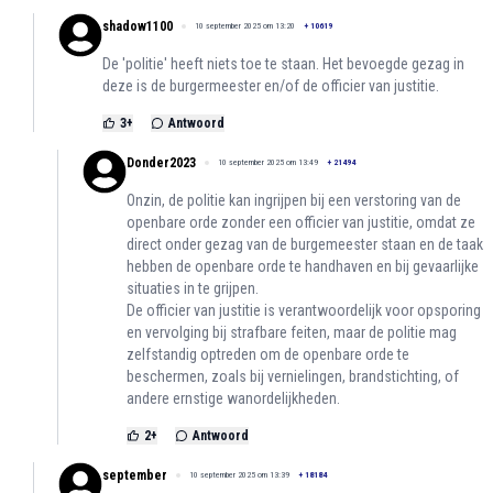
shadow1100
10 september 2025 om 13:20
+
10619
De 'politie' heeft niets toe te staan. Het bevoegde gezag in
deze is de burgermeester en/of de officier van justitie.
3
+
Antwoord
Donder2023
10 september 2025 om 13:49
+
21494
Onzin, de politie kan ingrijpen bij een verstoring van de
openbare orde zonder een officier van justitie, omdat ze
direct onder gezag van de burgemeester staan en de taak
hebben de openbare orde te handhaven en bij gevaarlijke
situaties in te grijpen.
De officier van justitie is verantwoordelijk voor opsporing
en vervolging bij strafbare feiten, maar de politie mag
zelfstandig optreden om de openbare orde te
beschermen, zoals bij vernielingen, brandstichting, of
andere ernstige wanordelijkheden.
2
+
Antwoord
september
10 september 2025 om 13:39
+
18184