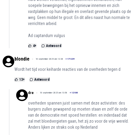
soepele bewegingen bij het opnieuw innemen en zich
vastplakken op hun illegale en overlast gevende plaats op de
weg. Geen middel te groot. En dit alles naast hun normale te
verrichten arbeid.
Ad captandum vulgus
4
+
Antwoord
blondie
10 september 2025 om 12:34
+
171239
Wordt het tijd voor keiharde reacties van de overheden tegen d
13
+
Antwoord
dre
10 september 2025 om 13:56
+
12108
overheden spannen juist samen met deze activisten: des
burgers zullen gewapend op moeten staan en zelf de orde
van de democratie met spoed herstellen: en inderdaad dat
zal met bloedvergieten gaan, het zij zo voor de vrije wereld.
Anders lijken ze straks ook op Nederland