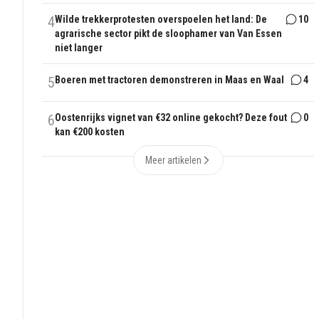
4
Wilde trekkerprotesten overspoelen het land: De
10
agrarische sector pikt de sloophamer van Van Essen
niet langer
5
Boeren met tractoren demonstreren in Maas en Waal
4
6
Oostenrijks vignet van €32 online gekocht? Deze fout
0
kan €200 kosten
Meer artikelen