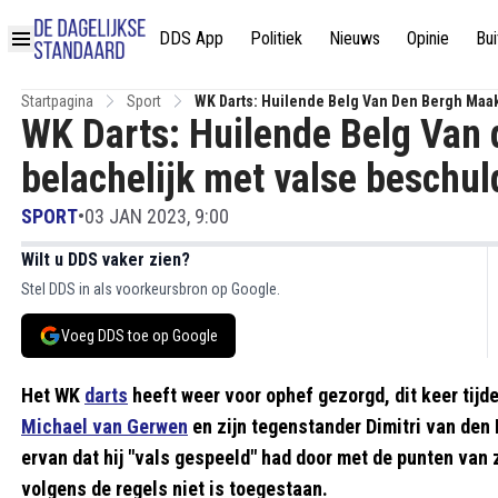
DDS App
Politiek
Nieuws
Opinie
Bui
Startpagina
Sport
WK Darts: Huilende Belg Van Den Bergh Maa
WK Darts: Huilende Belg Van 
belachelijk met valse beschu
SPORT
•
03 JAN 2023, 9:00
Wilt u DDS vaker zien?
Stel DDS in als voorkeursbron op Google.
Voeg DDS toe op Google
Het WK
darts
heeft weer voor ophef gezorgd, dit keer tijd
Michael van Gerwen
en zijn tegenstander Dimitri van den
ervan dat hij "vals gespeeld" had door met de punten van 
volgens de regels niet is toegestaan.