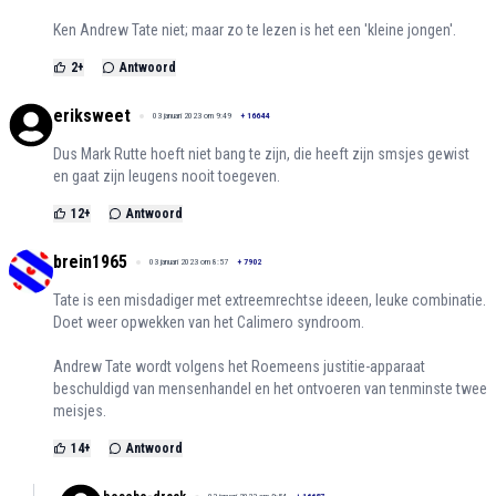
Ken Andrew Tate niet; maar zo te lezen is het een 'kleine jongen'.
2
+
Antwoord
eriksweet
03 januari 2023 om 9:49
+
16644
Dus Mark Rutte hoeft niet bang te zijn, die heeft zijn smsjes gewist
en gaat zijn leugens nooit toegeven.
12
+
Antwoord
brein1965
03 januari 2023 om 8:57
+
7902
Tate is een misdadiger met extreemrechtse ideeen, leuke combinatie.
Doet weer opwekken van het Calimero syndroom.
Andrew Tate wordt volgens het Roemeens justitie-apparaat
beschuldigd van mensenhandel en het ontvoeren van tenminste twee
meisjes.
14
+
Antwoord