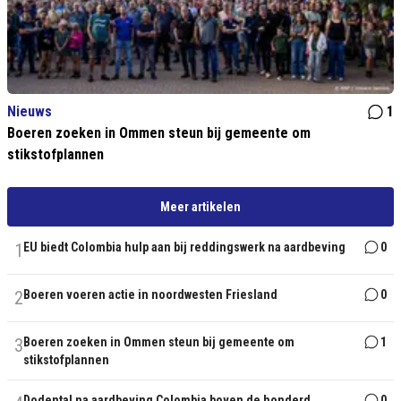
Nieuws
1
Boeren zoeken in Ommen steun bij gemeente om
stikstofplannen
Meer artikelen
1
EU biedt Colombia hulp aan bij reddingswerk na aardbeving
0
2
Boeren voeren actie in noordwesten Friesland
0
3
Boeren zoeken in Ommen steun bij gemeente om
1
stikstofplannen
Dodental na aardbeving Colombia boven de honderd
0