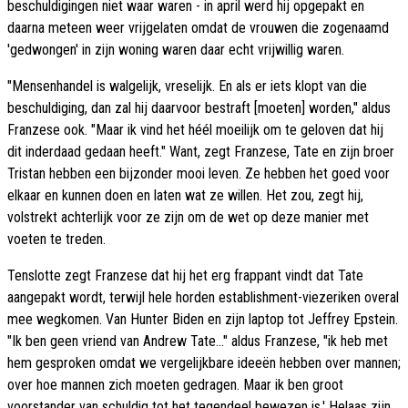
beschuldigingen niet waar waren - in april werd hij opgepakt en
daarna meteen weer vrijgelaten omdat de vrouwen die zogenaamd
'gedwongen' in zijn woning waren daar echt vrijwillig waren.
"Mensenhandel is walgelijk, vreselijk. En als er iets klopt van die
beschuldiging, dan zal hij daarvoor bestraft [moeten] worden," aldus
Franzese ook. "Maar ik vind het héél moeilijk om te geloven dat hij
dit inderdaad gedaan heeft." Want, zegt Franzese, Tate en zijn broer
Tristan hebben een bijzonder mooi leven. Ze hebben het goed voor
elkaar en kunnen doen en laten wat ze willen. Het zou, zegt hij,
volstrekt achterlijk voor ze zijn om de wet op deze manier met
voeten te treden.
Tenslotte zegt Franzese dat hij het erg frappant vindt dat Tate
aangepakt wordt, terwijl hele horden establishment-viezeriken overal
mee wegkomen. Van Hunter Biden en zijn laptop tot Jeffrey Epstein.
"Ik ben geen vriend van Andrew Tate..." aldus Franzese, "ik heb met
hem gesproken omdat we vergelijkbare ideeën hebben over mannen;
over hoe mannen zich moeten gedragen. Maar ik ben groot
voorstander van schuldig tot het tegendeel bewezen is.' Helaas zijn