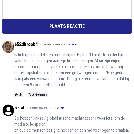
PLAATS REACTIE
652dhrcpk4
03 januari 2023 om 13:10
+
16956
Ik heb geen medelijden met dit figuur. Hij heeft t in de loop der tijd
valse beschuldigingen aan zijn broek gekregen. Maar zijn eigen
commentaar op de diverse platforms spreken voor zich. Wat mij
betreft opsluiten zo'n gast en een gedwongen cursus "Hoe gedraag
ik mij als een volwassen man". Graag niet eerder vrij laten dan dat hij
daar een 9 voor heeft gehaald
4
+
Antwoord
re-al
03 januari 2023 om 11:21
+
210064
Zo hebben linkse / globalistische machthebbers weer iets, om de
media te bespelen,
en dus de mensen bezig te houden en een rad voor ogen te draaien.