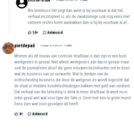
bosche-draak
03 januari 2023 om 9:54
+
16687
Als breinloos het zegt dan weet je bij voorbaat al dat het
verhaal incompleet is, als de zwakzinnige ook nog eens met
extreem rechts komt aankakken dan is hij bij voorbaat al af....
10
+
Antwoord
pietdepad
03 januari 2023 om 8:45
+
22571
Mmmm als dit niveau van controle strafbaar is dan zijn er een boel
werkgevers in gevaar. Niet alleen werkgevers zijn dan in gevaar maar
ook de journalisten alsof die geen vrouwen beïnvloeden om te doen
wat de business van ze verwacht. Wat te denken van de
echtscheiding business die door de wetgever zo wordt ingericht dat
de staat er middels boedelscheidingen bakken met geld aan verdient.
Dat verhaal van die belasting is denk ik meer strafbaar. Ik weet nu in
ieder geval wel wat voor type die Tate is. Dom met een te grote mond.
Eens zien wat voor gevolgen dit heeft.
4
+
Antwoord