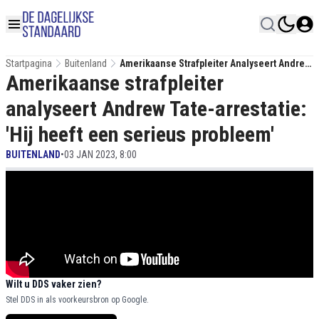
Startpagina
Buitenland
Amerikaanse Strafpleiter Analyseert Andrew
Amerikaanse strafpleiter
Tate-Arrestatie: 'Hij Heeft Een Serieus
Probleem'
analyseert Andrew Tate-arrestatie:
'Hij heeft een serieus probleem'
BUITENLAND
•
03 JAN 2023, 8:00
Wilt u DDS vaker zien?
Stel DDS in als voorkeursbron op Google.