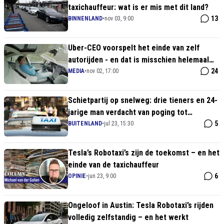
taxichauffeur: wat is er mis met dit land?
13
BINNENLAND
•
nov 03, 9:00
Uber-CEO voorspelt het einde van zelf
autorijden - en dat is misschien helemaal
niet zo slecht
24
MEDIA
•
nov 02, 17:00
Schietpartij op snelweg: drie tieners en 24-
jarige man verdacht van poging tot
doodslag
5
BUITENLAND
•
jul 23, 15:30
Tesla’s Robotaxi’s zijn de toekomst – en het
einde van de taxichauffeur
6
OPINIE
•
jun 23, 9:00
Ongeloof in Austin: Tesla Robotaxi’s rijden
volledig zelfstandig – en het werkt