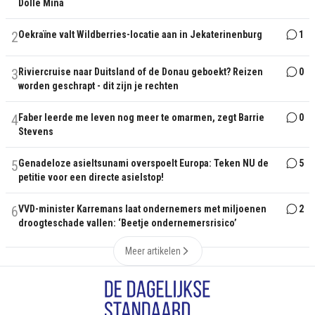
Dolle Mina
2
Oekraïne valt Wildberries-locatie aan in Jekaterinenburg
1
3
Riviercruise naar Duitsland of de Donau geboekt? Reizen
0
worden geschrapt - dit zijn je rechten
4
Faber leerde me leven nog meer te omarmen, zegt Barrie
0
Stevens
5
Genadeloze asieltsunami overspoelt Europa: Teken NU de
5
petitie voor een directe asielstop!
6
VVD-minister Karremans laat ondernemers met miljoenen
2
droogteschade vallen: ‘Beetje ondernemersrisico’
Meer artikelen