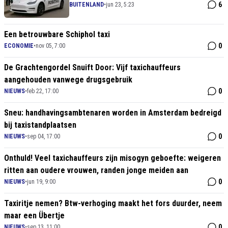
6
BUITENLAND
•
jun 23, 5:23
Een betrouwbare Schiphol taxi
0
ECONOMIE
•
nov 05, 7:00
De Grachtengordel Snuift Door: Vijf taxichauffeurs
aangehouden vanwege drugsgebruik
0
NIEUWS
•
feb 22, 17:00
Sneu: handhavingsambtenaren worden in Amsterdam bedreigd
bij taxistandplaatsen
0
NIEUWS
•
sep 04, 17:00
Onthuld! Veel taxichauffeurs zijn misogyn geboefte: weigeren
ritten aan oudere vrouwen, randen jonge meiden aan
0
NIEUWS
•
jun 19, 9:00
Taxiritje nemen? Btw-verhoging maakt het fors duurder, neem
maar een Übertje
0
NIEUWS
•
sep 13, 11:00