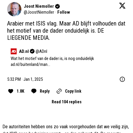
Joost Niemoller
@
JoostNiemoller
·
Follow
Arabier met ISIS vlag. Maar AD blijft volhouden dat 
het motief van de dader onduidelijk is. DE 
LIEGENDE MEDIA.
AD.nl
@
ADnl
ad.nl/buitenland/man…
5:32 PM · Jan 1, 2025
1.8K
Reply
Copy link
Read 104 replies
De autoriteiten hebben ons zo vaak voorgehouden dat we veilig zijn,