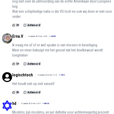
nog niet over de uitmoording van de echte Amerikaan door Europees
tuig.
Wat een schijnheilige natie is die VS toch en ook wij doen er niet voor
onder.
0
+
Antwoord
Erna.V
02 januari 2025 om 13:08
+
36967
Ik vraag me af of er wel sprake is van missers in beveiliging.
Meer en meer bekruipt me het gevoel dat het doelbewust wordt
toegelaten
5
+
Antwoord
logischtoch
02 januari 2025 om 12:15
+
7815
Het houdt niet op niet vanzelf
8
+
Antwoord
hd
02 januari 2025 om 12:03
+
88135
Moslims zijn moslims, en per definitie voor achtennegentig procent