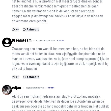
het te laat,het is nu al praktisch niet meer terug te draaien zonder
zeer drastische verplichtende remigratie maatregelen! te gaan
nemen.En alle verdragen die dit in de weg staan direct op te
zeggen.maar ja dit dwingende advies is zoals altijd in dit land aan
dovenmans oren gericht.
4
+
Antwoord
Dreamteam
02 januari 2025 om 14:51
+
93248
Zowaar nog een item waar ik het mee eens ben, na het idee dat de
mens vanuit het heden in staat zou zijn Egyptische piramides na te
kunnen bouwen, wat dus niet zo is, (een heel complex proces) lijkt de
logica weer even ingedaald te zijn bij @Lorre en zo1, hopelijk weet hij
dit vast te houden.
0
+
Antwoord
edjan
02 januari 2025 om 14:50
+
104984
Altijd bij een mohammedaanse aanslag wordt zo lang mogelijk
gezwegen over de identiteit van de dader. De autoriteiten willen de
zaak sussen door die zo lang mogelijk geheim te houden. Het publiek