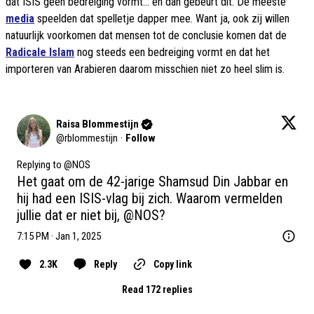
dat ISIS geen bedreiging vormt... en dan gebeurt dit. De meeste
media
speelden dat spelletje dapper mee. Want ja, ook zij willen
natuurlijk voorkomen dat mensen tot de conclusie komen dat de
Radicale Islam
nog steeds een bedreiging vormt en dat het
importeren van Arabieren daarom misschien niet zo heel slim is.
Raisa Blommestijn
@
rblommestijn
·
Follow
Replying to @
NOS
Het gaat om de 42-jarige Shamsud Din Jabbar en 
hij had een ISIS-vlag bij zich. Waarom vermelden 
jullie dat er niet bij, 
@NOS
?
7:15 PM · Jan 1, 2025
2.3K
Reply
Copy link
Read 172 replies