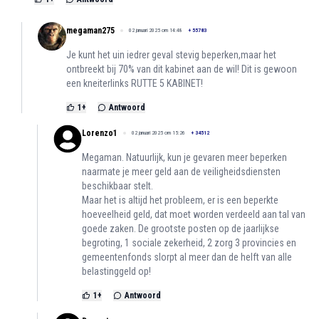
megaman275
02 januari 2025 om 14:48
+
55783
Je kunt het uin iedrer geval stevig beperken,maar het
ontbreekt bij 70% van dit kabinet aan de wil! Dit is gewoon
een kneiterlinks RUTTE 5 KABINET!
1
+
Antwoord
Lorenzo1
02 januari 2025 om 15:26
+
34512
Megaman. Natuurlijk, kun je gevaren meer beperken
naarmate je meer geld aan de veiligheidsdiensten
beschikbaar stelt.
Maar het is altijd het probleem, er is een beperkte
hoeveelheid geld, dat moet worden verdeeld aan tal van
goede zaken. De grootste posten op de jaarlijkse
begroting, 1 sociale zekerheid, 2 zorg 3 provincies en
gemeentenfonds slorpt al meer dan de helft van alle
belastinggeld op!
1
+
Antwoord