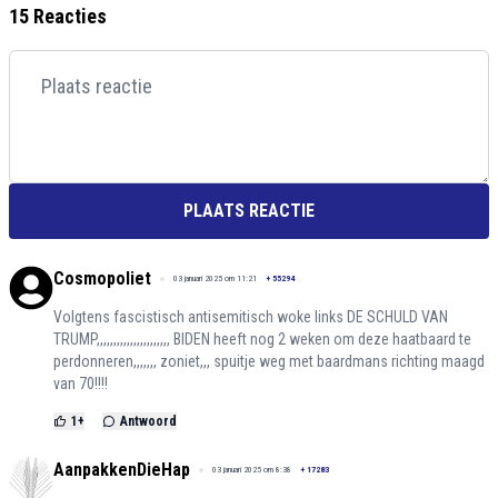
15 Reacties
PLAATS REACTIE
Cosmopoliet
03 januari 2025 om 11:21
+
55294
Volgtens fascistisch antisemitisch woke links DE SCHULD VAN
TRUMP,,,,,,,,,,,,,,,,,,,,,, BIDEN heeft nog 2 weken om deze haatbaard te
perdonneren,,,,,,, zoniet,,, spuitje weg met baardmans richting maagd
van 70!!!!
1
+
Antwoord
AanpakkenDieHap
03 januari 2025 om 8:38
+
17283