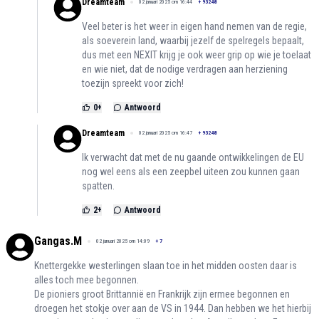
Dreamteam
02 januari 2025 om 16:44
+
93248
Veel beter is het weer in eigen hand nemen van de regie,
als soeverein land, waarbij jezelf de spelregels bepaalt,
dus met een NEXIT krijg je ook weer grip op wie je toelaat
en wie niet, dat de nodige verdragen aan herziening
toezijn spreekt voor zich!
0
+
Antwoord
Dreamteam
02 januari 2025 om 16:47
+
93248
Ik verwacht dat met de nu gaande ontwikkelingen de EU
nog wel eens als een zeepbel uiteen zou kunnen gaan
spatten.
2
+
Antwoord
Gangas.M
02 januari 2025 om 14:09
+
7
Knettergekke westerlingen slaan toe in het midden oosten daar is
alles toch mee begonnen.
De pioniers groot Brittannië en Frankrijk zijn ermee begonnen en
droegen het stokje over aan de VS in 1944. Dan hebben we het hierbij