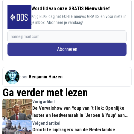
Word lid van onze GRATIS Nieuwsbrief
Krijg ELKE dag het ECHTE nieuws GRATIS en voor niets in
je inbox. Abonneer je vandaag!
Abonneren
Benjamin Huizen
door
Ga verder met lezen
Vorig artikel
De Vervalshow van Youp van 't Hek: Openlijke
laster en leedvermaak in 'Jeroen & Youp' aan
het adres van Ronald Plasterk
Volgend artikel
Grootste bijdragers aan de Nederlandse