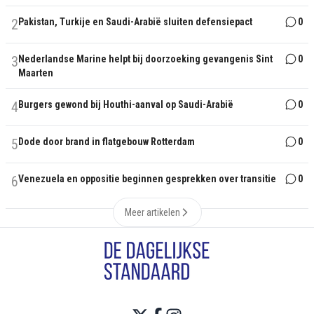
2
Pakistan, Turkije en Saudi-Arabië sluiten defensiepact
0
3
Nederlandse Marine helpt bij doorzoeking gevangenis Sint
0
Maarten
4
Burgers gewond bij Houthi-aanval op Saudi-Arabië
0
5
Dode door brand in flatgebouw Rotterdam
0
6
Venezuela en oppositie beginnen gesprekken over transitie
0
Meer artikelen