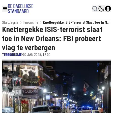
Startpagina
Terrorisme
Knettergekke ISIS-Terrorist Slaat Toe In New
Knettergekke ISIS-terrorist slaat
Orleans: FBI Probeert Vlag Te Verbergen
toe in New Orleans: FBI probeert
vlag te verbergen
TERRORISME
•
02 JAN 2025, 12:00