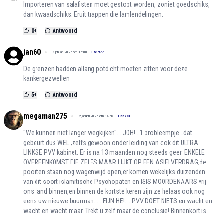
Importeren van salafisten moet gestopt worden, zoniet goedschiks,
dan kwaadschiks. Eruit trappen die lamlendelingen.
0
+
Antwoord
jan60
02 januari 2025 om 15:00
+
51977
De grenzen hadden allang potdicht moeten zitten voor deze
kankergezwellen
5
+
Antwoord
megaman275
02 januari 2025 om 14:56
+
55783
"We kunnen niet langer wegkijken"....JOH!...1 probleempje...dat
gebeurt dus WEL ,zelfs gewoon onder leiding van ook dit ULTRA
LINKSE PVV kabinet. Er is na 13 maanden nog steeds geen ENKELE
OVEREENKOMST DIE ZELFS MAAR LIJKT OP EEN ASIELVERDRAG,de
poorten staan nog wagenwijd open,er komen wekelijks duizenden
van dit soort islamitische Psychopaten en ISIS MOORDENAARS vrij
ons land binnen,en binnen de kortste keren zijn ze helaas ook nog
eens uw nieuwe buurman......FIJN HE!.... PVV DOET NIETS en wacht en
wacht en wacht maar. Trekt u zelf maar de conclusie! Binnenkort is