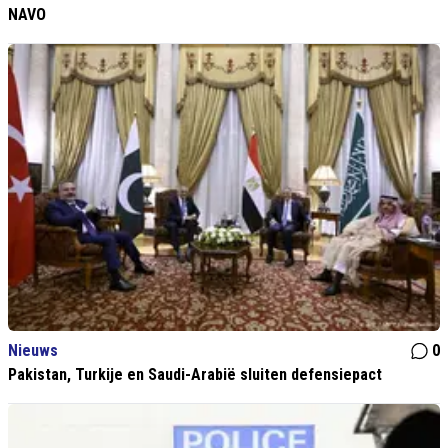
NAVO
Nieuws
0
Pakistan, Turkije en Saudi-Arabië sluiten defensiepact