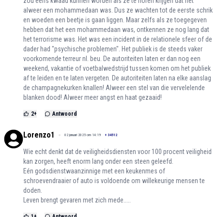
zou eens kwaad kunnen worden als ze te horen krijgen dat het
alweer een mohammedaan was. Dus ze wachten tot de eerste schrik
en woeden een beetje is gaan liggen. Maar zelfs als ze toegegeven
hebben dat het een mohammedaan was, ontkennen ze nog lang dat
het terrorisme was. Het was een incident in de relationele sfeer of de
dader had "psychische problemen". Het publiek is de steeds vaker
voorkomende terreur nl. beu. De autoriteiten laten er dan nog een
weekend, vakantie of voetbalwedstrijd tussen komen om het publiek
af te leiden en te laten vergeten. De autoriteiten laten na elke aanslag
de champagnekurken knallen! Alweer een stel van die vervelelende
blanken dood! Alweer meer angst en haat gezaaid!
2
+
Antwoord
Lorenzo1
02 januari 2025 om 14:19
+
34512
Wie echt denkt dat de veiligheidsdiensten voor 100 procent veiligheid
kan zorgen, heeft enorm lang onder een steen geleefd.
Eén godsdienstwaanzinnige met een keukenmes of
schroevendraaier of auto is voldoende om willekeurige mensen te
doden.
Leven brengt gevaren met zich mede.....
1
+
Antwoord