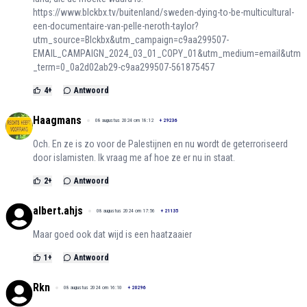
https://www.blckbx.tv/buitenland/sweden-dying-to-be-multicultural-
een-documentaire-van-pelle-neroth-taylor?
utm_source=Blckbx&utm_campaign=c9aa299507-
EMAIL_CAMPAIGN_2024_03_01_COPY_01&utm_medium=email&utm
_term=0_0a2d02ab29-c9aa299507-561875457
4
+
Antwoord
Haagmans
08 augustus 2024 om 18:12
+
29236
Och. En ze is zo voor de Palestijnen en nu wordt de geterroriseerd
door islamisten. Ik vraag me af hoe ze er nu in staat.
2
+
Antwoord
albert.ahjs
08 augustus 2024 om 17:56
+
21135
Maar goed ook dat wijd is een haatzaaier
1
+
Antwoord
Rkn
08 augustus 2024 om 16:10
+
20296