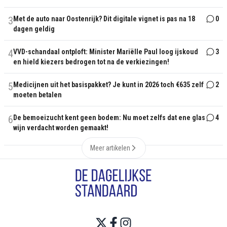
3
Met de auto naar Oostenrijk? Dit digitale vignet is pas na 18
0
dagen geldig
4
VVD-schandaal ontploft: Minister Mariëlle Paul loog ijskoud
3
en hield kiezers bedrogen tot na de verkiezingen!
5
Medicijnen uit het basispakket? Je kunt in 2026 toch €635 zelf
2
moeten betalen
6
De bemoeizucht kent geen bodem: Nu moet zelfs dat ene glas
4
wijn verdacht worden gemaakt!
Meer artikelen