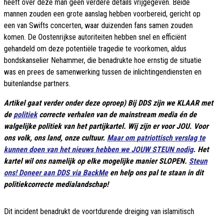
heeft over deze man geen verdere details vrijgegeven. Beide
mannen zouden een grote aanslag hebben voorbereid, gericht op
een van Swifts concerten, waar duizenden fans samen zouden
komen. De Oostenrijkse autoriteiten hebben snel en efficiënt
gehandeld om deze potentiële tragedie te voorkomen, aldus
bondskanselier Nehammer, die benadrukte hoe ernstig de situatie
was en prees de samenwerking tussen de inlichtingendiensten en
buitenlandse partners.
Artikel gaat verder onder deze oproep) Bij DDS zijn we KLAAR met
de
politiek
correcte verhalen van de mainstream media én de
walgelijke politiek van het partijkartel. Wij zijn er voor JOU. Voor
ons volk, ons land, onze cultuur.
Maar om patriottisch verslag te
kunnen doen van het nieuws hebben we JOUW STEUN nodig
. Het
kartel wil ons namelijk op elke mogelijke manier SLOPEN.
Steun
ons! Doneer aan DDS via BackMe
en help ons pal te staan in dit
politiekcorrecte medialandschap!
Dit incident benadrukt de voortdurende dreiging van islamitisch