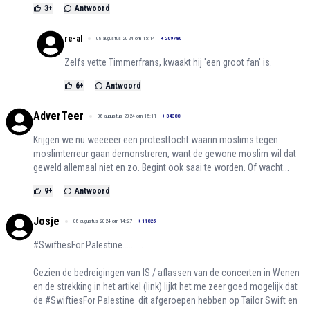
3
+
Antwoord
re-al
08 augustus 2024 om 15:14
+
209780
Zelfs vette Timmerfrans, kwaakt hij 'een groot fan' is.
6
+
Antwoord
AdverTeer
08 augustus 2024 om 15:11
+
34388
Krijgen we nu weeeeer een protesttocht waarin moslims tegen
moslimterreur gaan demonstreren, want de gewone moslim wil dat
geweld allemaal niet en zo. Begint ook saai te worden. Of wacht...
9
+
Antwoord
Josje
08 augustus 2024 om 14:27
+
11825
#SwiftiesFor Palestine..........
Gezien de bedreigingen van IS / aflassen van de concerten in Wenen
en de strekking in het artikel (link) lijkt het me zeer goed mogelijk dat
de #SwiftiesFor Palestine dit afgeroepen hebben op Tailor Swift en