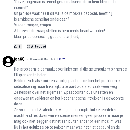
"Deze jongeman is recent geradicaliseerd door berichten op het
internet"
Oh ja? Hoe vaak heeft dit vullis de moskee bezocht, heeft hij
islamitische scholing ondergaan?
Vragen, vragen, vragen.
Alhoewel, de vraag stellen is hem reeds beantwoorden!
Maar ja, de context ..., goddienstvrijheid,.. ....
9
+
Antwoord
jan60
08 augustus 2024 om 15:48
+
51977
Het probleem is gemaakt door links om al die geiteneukers binnen de
EU grenzen te halen
Hebben zich als konijnen voortgeplant en zie hier het probleem is
radicalisering maar links kijkt uiteraard zoals zo vaak weer weg
Ze hebben over het algemeen 2 paspoorten dus uitzetten en
ongewensrt verklaren en het Nederlandsche intrekken is gewoon te
doen
Ze worden niet Statenloos Maarja de corrupte linkse rechtelijke
macht vind het doen van westerse mensen geen probleem maar je
mag ook niet zeggen dat het een buitenlander of een moslim was
Nu is het gelukt ze op te pakken maar was het niet gebeurd en de