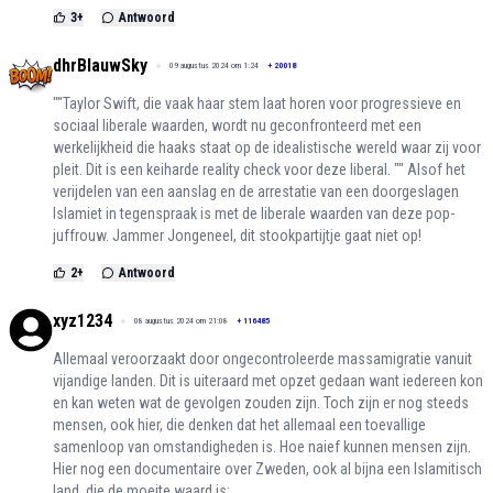
3
+
Antwoord
dhrBlauwSky
09 augustus 2024 om 1:24
+
20018
""Taylor Swift, die vaak haar stem laat horen voor progressieve en
sociaal liberale waarden, wordt nu geconfronteerd met een
werkelijkheid die haaks staat op de idealistische wereld waar zij voor
pleit. Dit is een keiharde reality check voor deze liberal. "" Alsof het
verijdelen van een aanslag en de arrestatie van een doorgeslagen
Islamiet in tegenspraak is met de liberale waarden van deze pop-
juffrouw. Jammer Jongeneel, dit stookpartijtje gaat niet op!
2
+
Antwoord
xyz1234
08 augustus 2024 om 21:08
+
116485
Allemaal veroorzaakt door ongecontroleerde massamigratie vanuit
vijandige landen. Dit is uiteraard met opzet gedaan want iedereen kon
en kan weten wat de gevolgen zouden zijn. Toch zijn er nog steeds
mensen, ook hier, die denken dat het allemaal een toevallige
samenloop van omstandigheden is. Hoe naief kunnen mensen zijn.
Hier nog een documentaire over Zweden, ook al bijna een Islamitisch
land, die de moeite waard is: