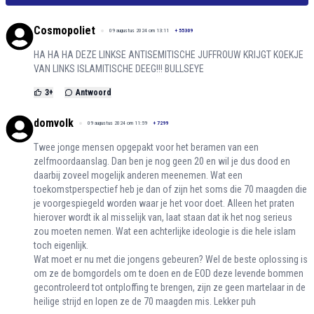
Cosmopoliet
09 augustus 2024 om 13:11
+
55309
HA HA HA DEZE LINKSE ANTISEMITISCHE JUFFROUW KRIJGT KOEKJE
VAN LINKS ISLAMITISCHE DEEG!!! BULLSEYE
3
+
Antwoord
domvolk
09 augustus 2024 om 11:59
+
7299
Twee jonge mensen opgepakt voor het beramen van een
zelfmoordaanslag. Dan ben je nog geen 20 en wil je dus dood en
daarbij zoveel mogelijk anderen meenemen. Wat een
toekomstperspectief heb je dan of zijn het soms die 70 maagden die
je voorgespiegeld worden waar je het voor doet. Alleen het praten
hierover wordt ik al misselijk van, laat staan dat ik het nog serieus
zou moeten nemen. Wat een achterlijke ideologie is die hele islam
toch eigenlijk.
Wat moet er nu met die jongens gebeuren? Wel de beste oplossing is
om ze de bomgordels om te doen en de EOD deze levende bommen
gecontroleerd tot ontploffing te brengen, zijn ze geen martelaar in de
heilige strijd en lopen ze de 70 maagden mis. Lekker puh