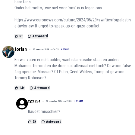
haar fans.
Onder het motto; wie niet voor 'ons' is is tegen ons............
https://www.euronews.com/culture/2024/05/29/swiftiesforpalestin
e-taylor-swift-urged-to-speak-up-on-gaza-conflict
5
+
Antwoord
forlan
08 augustus 2024 om 14:05
+
35852
En wie zaten er echt achter, want islamitische staat en andere
Mohamed Terroristen die doen dat allemaal niet toch? Gewoon false
flag operatie. Mossad? Of Putin, Geert Wilders, Trump of gewoon
Tommy Robinson?
14
+
Antwoord
xyz1234
08 augustus 2024 om 21:08
+
116485
Baudet misschien?
3
+
Antwoord