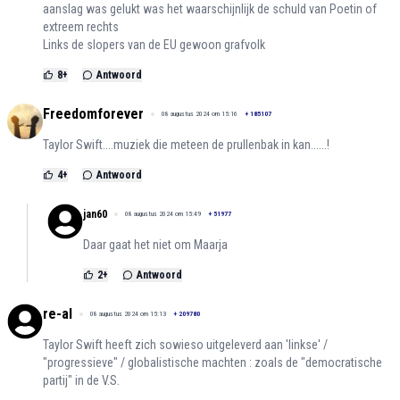
aanslag was gelukt was het waarschijnlijk de schuld van Poetin of
extreem rechts
Links de slopers van de EU gewoon grafvolk
8
+
Antwoord
Freedomforever
08 augustus 2024 om 15:16
+
185107
Taylor Swift....muziek die meteen de prullenbak in kan......!
4
+
Antwoord
jan60
08 augustus 2024 om 15:49
+
51977
Daar gaat het niet om Maarja
2
+
Antwoord
re-al
08 augustus 2024 om 15:13
+
209780
Taylor Swift heeft zich sowieso uitgeleverd aan 'linkse' /
"progressieve" / globalistische machten : zoals de "democratische
partij" in de V.S.