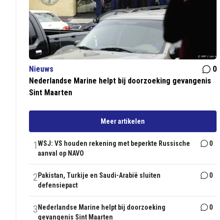
Nieuws
0
Nederlandse Marine helpt bij doorzoeking gevangenis
Sint Maarten
Meer artikelen
1
WSJ: VS houden rekening met beperkte Russische
0
aanval op NAVO
2
Pakistan, Turkije en Saudi-Arabië sluiten
0
defensiepact
3
Nederlandse Marine helpt bij doorzoeking
0
gevangenis Sint Maarten