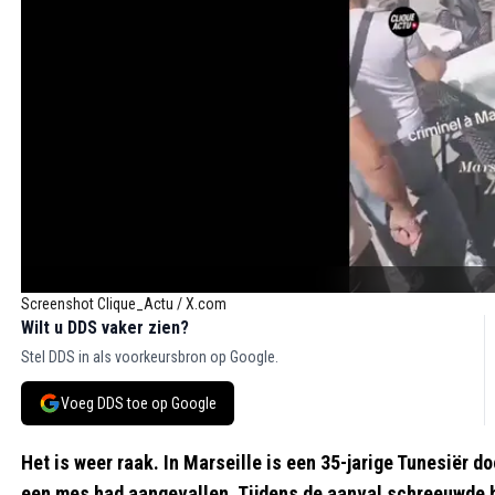
Screenshot Clique_Actu / X.com
Wilt u DDS vaker zien?
Stel DDS in als voorkeursbron op Google.
Voeg DDS toe op Google
Het is weer raak. In Marseille is een 35-jarige Tunesiër 
een mes had aangevallen. Tijdens de aanval schreeuwde hi