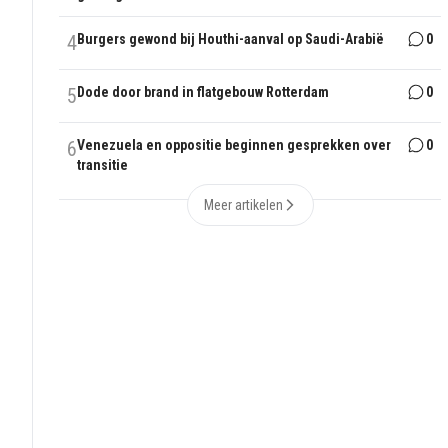
4
Burgers gewond bij Houthi-aanval op Saudi-Arabië
0
5
Dode door brand in flatgebouw Rotterdam
0
6
Venezuela en oppositie beginnen gesprekken over
0
transitie
Meer artikelen