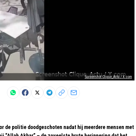
Screenshot Clique_Actu / X.com
door de politie doodgeschoten nadat hij meerdere mensen met
j “Allah Akbar” – de zoveelste brute herinnering dat het