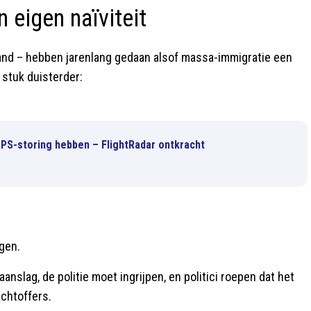
 eigen naïviteit
land – hebben jarenlang gedaan alsof massa-immigratie een
n stuk duisterder:
GPS-storing hebben – FlightRadar ontkracht
ngen.
nslag, de politie moet ingrijpen, en politici roepen dat het
achtoffers.