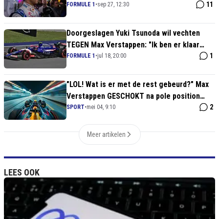
11
FORMULE 1
•
sep 27, 12:30
Doorgeslagen Yuki Tsunoda wil vechten
TEGEN Max Verstappen: "Ik ben er klaar
voor"
1
FORMULE 1
•
jul 18, 20:00
"LOL! Wat is er met de rest gebeurd?" Max
Verstappen GESCHOKT na pole position
voor Sprint Race
2
SPORT
•
mei 04, 9:10
Meer artikelen
LEES OOK