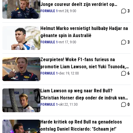
Jonge coureur deelt zijn verdriet op
Instagram
3
FORMULE 1
•
mrt 28, 9:00
Helmut Marko vernietigt huilbaby Hadjar na
gênante spin in Australië
3
FORMULE 1
•
mrt 17, 9:00
Zeurpieten! Woke F1-fans furieus na
promotie Liam Lawson, niet Yuki Tsunoda,
naar Red Bull
6
FORMULE 1
•
dec 19, 12:00
Liam Lawson op weg naar Red Bull?
Christian Horner diep onder de indruk van
jonge VCARB-coureur
0
FORMULE 1
•
okt 22, 11:30
Harde kritiek op Red Bull na genadeloos
ontslag Daniel Ricciardo: 'Schaam je!'