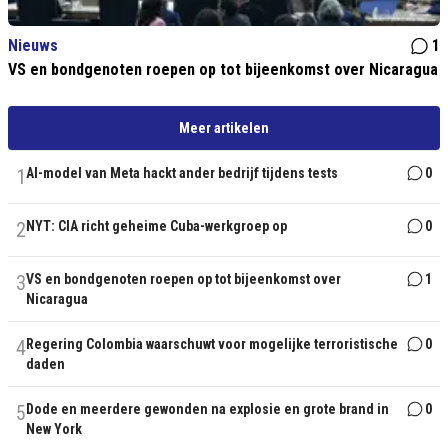
Nieuws
1
VS en bondgenoten roepen op tot bijeenkomst over Nicaragua
Meer artikelen
1
AI-model van Meta hackt ander bedrijf tijdens tests
0
2
NYT: CIA richt geheime Cuba-werkgroep op
0
3
VS en bondgenoten roepen op tot bijeenkomst over
1
Nicaragua
4
Regering Colombia waarschuwt voor mogelijke terroristische
0
daden
5
Dode en meerdere gewonden na explosie en grote brand in
0
New York