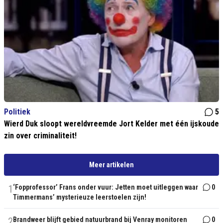
Politiek
5
Wierd Duk sloopt wereldvreemde Jort Kelder met één ijskoude
zin over criminaliteit!
Meer artikelen
1
‘Fopprofessor’ Frans onder vuur: Jetten moet uitleggen waar
0
Timmermans’ mysterieuze leerstoelen zijn!
2
Brandweer blijft gebied natuurbrand bij Venray monitoren
0