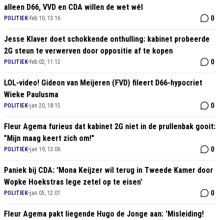
alleen D66, VVD en CDA willen de wet wél
0
POLITIEK
•
feb 10, 13:16
Jesse Klaver doet schokkende onthulling: kabinet probeerde
2G steun te verwerven door oppositie af te kopen
0
POLITIEK
•
feb 02, 11:12
LOL-video! Gideon van Meijeren (FVD) fileert D66-hypocriet
Wieke Paulusma
0
POLITIEK
•
jan 20, 18:15
Fleur Agema furieus dat kabinet 2G niet in de prullenbak gooit:
"Mijn maag keert zich om!"
0
POLITIEK
•
jan 19, 13:06
Paniek bij CDA: 'Mona Keijzer wil terug in Tweede Kamer door
Wopke Hoekstras lege zetel op te eisen'
0
POLITIEK
•
jan 05, 12:01
Fleur Agema pakt liegende Hugo de Jonge aan: 'Misleiding!