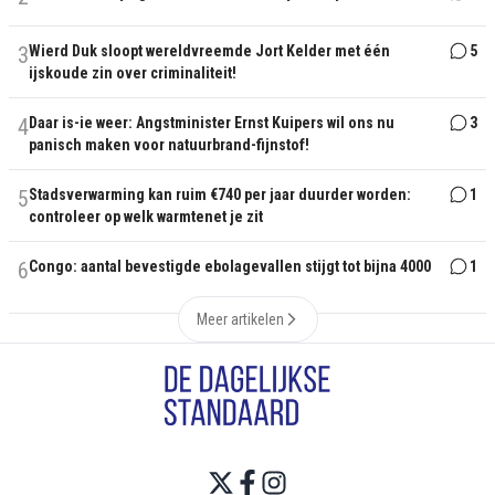
3
Wierd Duk sloopt wereldvreemde Jort Kelder met één
5
ijskoude zin over criminaliteit!
4
Daar is-ie weer: Angstminister Ernst Kuipers wil ons nu
3
panisch maken voor natuurbrand-fijnstof!
5
Stadsverwarming kan ruim €740 per jaar duurder worden:
1
controleer op welk warmtenet je zit
6
Congo: aantal bevestigde ebolagevallen stijgt tot bijna 4000
1
Meer artikelen