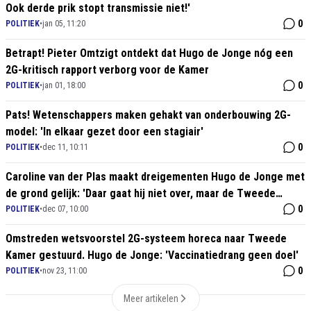
Ook derde prik stopt transmissie niet!'
0
POLITIEK
•
jan 05, 11:20
Betrapt! Pieter Omtzigt ontdekt dat Hugo de Jonge nóg een
2G-kritisch rapport verborg voor de Kamer
0
POLITIEK
•
jan 01, 18:00
Pats! Wetenschappers maken gehakt van onderbouwing 2G-
model: 'In elkaar gezet door een stagiair'
0
POLITIEK
•
dec 11, 10:11
Caroline van der Plas maakt dreigementen Hugo de Jonge met
de grond gelijk: 'Daar gaat hij niet over, maar de Tweede
Kamer'
0
POLITIEK
•
dec 07, 10:00
Omstreden wetsvoorstel 2G-systeem horeca naar Tweede
Kamer gestuurd. Hugo de Jonge: 'Vaccinatiedrang geen doel'
0
POLITIEK
•
nov 23, 11:00
Meer artikelen