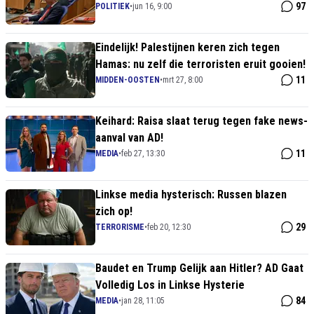
97
POLITIEK
•
jun 16, 9:00
Eindelijk! Palestijnen keren zich tegen
Hamas: nu zelf die terroristen eruit gooien!
11
MIDDEN-OOSTEN
•
mrt 27, 8:00
Keihard: Raisa slaat terug tegen fake news-
aanval van AD!
11
MEDIA
•
feb 27, 13:30
Linkse media hysterisch: Russen blazen
zich op!
29
TERRORISME
•
feb 20, 12:30
Baudet en Trump Gelijk aan Hitler? AD Gaat
Volledig Los in Linkse Hysterie
84
MEDIA
•
jan 28, 11:05