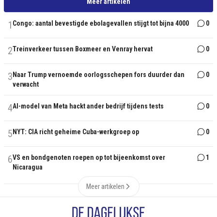
Meer artikelen
1
Congo: aantal bevestigde ebolagevallen stijgt tot bijna 4000
0
2
Treinverkeer tussen Boxmeer en Venray hervat
0
3
Naar Trump vernoemde oorlogsschepen fors duurder dan
0
verwacht
4
AI-model van Meta hackt ander bedrijf tijdens tests
0
5
NYT: CIA richt geheime Cuba-werkgroep op
0
6
VS en bondgenoten roepen op tot bijeenkomst over
1
Nicaragua
Meer artikelen