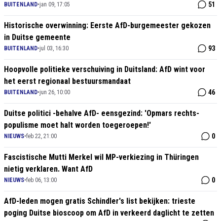
51
BUITENLAND
•
jan 09, 17:05
Historische overwinning: Eerste AfD-burgemeester gekozen
in Duitse gemeente
93
BUITENLAND
•
jul 03, 16:30
Hoopvolle politieke verschuiving in Duitsland: AfD wint voor
het eerst regionaal bestuursmandaat
46
BUITENLAND
•
jun 26, 10:00
Duitse politici -behalve AfD- eensgezind: 'Opmars rechts-
populisme moet halt worden toegeroepen!'
0
NIEUWS
•
feb 22, 21:00
Fascistische Mutti Merkel wil MP-verkiezing in Thüringen
nietig verklaren. Want AfD
0
NIEUWS
•
feb 06, 13:00
AfD-leden mogen gratis Schindler's list bekijken: trieste
poging Duitse bioscoop om AfD in verkeerd daglicht te zetten