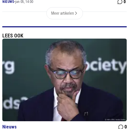
0
NIEUWS
•
jan 05, 14:00
Meer artikelen
LEES OOK
Nieuws
0