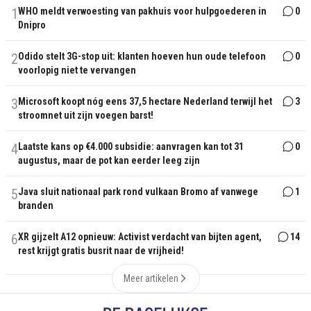
1
WHO meldt verwoesting van pakhuis voor hulpgoederen in
0
Dnipro
2
Odido stelt 3G-stop uit: klanten hoeven hun oude telefoon
0
voorlopig niet te vervangen
3
Microsoft koopt nóg eens 37,5 hectare Nederland terwijl het
3
stroomnet uit zijn voegen barst!
4
Laatste kans op €4.000 subsidie: aanvragen kan tot 31
0
augustus, maar de pot kan eerder leeg zijn
5
Java sluit nationaal park rond vulkaan Bromo af vanwege
1
branden
6
XR gijzelt A12 opnieuw: Activist verdacht van bijten agent,
14
rest krijgt gratis busrit naar de vrijheid!
Meer artikelen