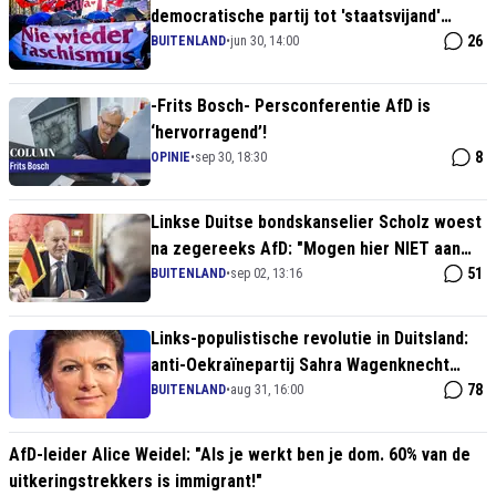
democratische partij tot 'staatsvijand'
wordt gebombardeerd
26
BUITENLAND
•
jun 30, 14:00
-Frits Bosch- Persconferentie AfD is
‘hervorragend’!
8
OPINIE
•
sep 30, 18:30
Linkse Duitse bondskanselier Scholz woest
na zegereeks AfD: "Mogen hier NIET aan
wennen!"
51
BUITENLAND
•
sep 02, 13:16
Links-populistische revolutie in Duitsland:
anti-Oekraïnepartij Sahra Wagenknecht
immens populair
78
BUITENLAND
•
aug 31, 16:00
AfD-leider Alice Weidel: "Als je werkt ben je dom. 60% van de
uitkeringstrekkers is immigrant!"