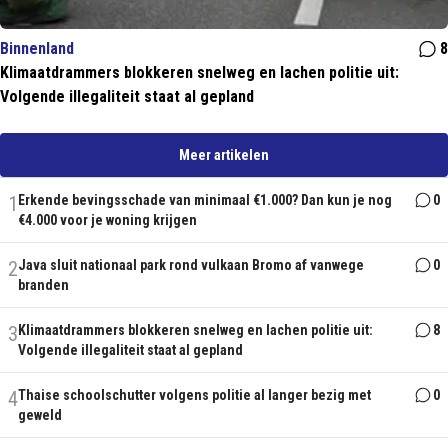
Binnenland
8
Klimaatdrammers blokkeren snelweg en lachen politie uit:
Volgende illegaliteit staat al gepland
Meer artikelen
1
Erkende bevingsschade van minimaal €1.000? Dan kun je nog
0
€4.000 voor je woning krijgen
2
Java sluit nationaal park rond vulkaan Bromo af vanwege
0
branden
3
Klimaatdrammers blokkeren snelweg en lachen politie uit:
8
Volgende illegaliteit staat al gepland
4
Thaise schoolschutter volgens politie al langer bezig met
0
geweld