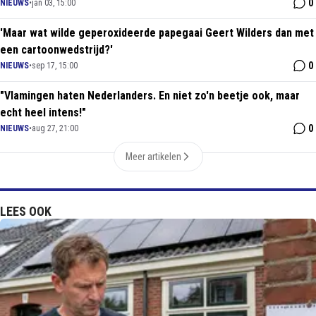
0
NIEUWS
•
jan 03, 15:00
'Maar wat wilde geperoxideerde papegaai Geert Wilders dan met
een cartoonwedstrijd?'
0
NIEUWS
•
sep 17, 15:00
"Vlamingen haten Nederlanders. En niet zo'n beetje ook, maar
echt heel intens!"
0
NIEUWS
•
aug 27, 21:00
Meer artikelen
LEES OOK