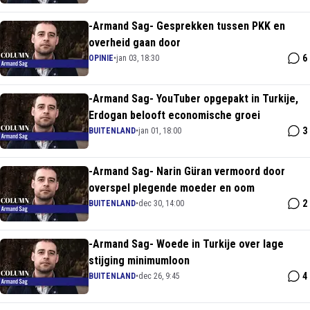
-Armand Sag- Gesprekken tussen PKK en
overheid gaan door
6
OPINIE
•
jan 03, 18:30
-Armand Sag- YouTuber opgepakt in Turkije,
Erdogan belooft economische groei
3
BUITENLAND
•
jan 01, 18:00
-Armand Sag- Narin Güran vermoord door
overspel plegende moeder en oom
2
BUITENLAND
•
dec 30, 14:00
-Armand Sag- Woede in Turkije over lage
stijging minimumloon
4
BUITENLAND
•
dec 26, 9:45