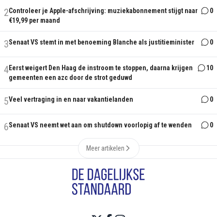
2
Controleer je Apple-afschrijving: muziekabonnement stijgt naar
0
€19,99 per maand
3
Senaat VS stemt in met benoeming Blanche als justitieminister
0
4
Eerst weigert Den Haag de instroom te stoppen, daarna krijgen
10
gemeenten een azc door de strot geduwd
5
Veel vertraging in en naar vakantielanden
0
6
Senaat VS neemt wet aan om shutdown voorlopig af te wenden
0
Meer artikelen