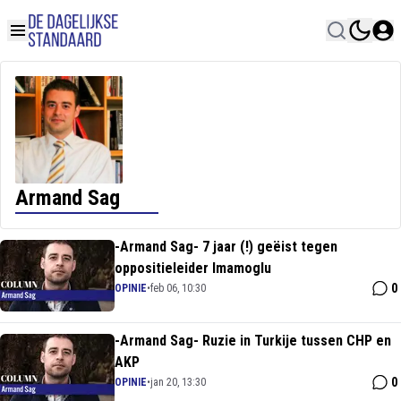
Armand Sag
-Armand Sag- 7 jaar (!) geëist tegen
oppositieleider Imamoglu
0
OPINIE
•
feb 06, 10:30
-Armand Sag- Ruzie in Turkije tussen CHP en
AKP
0
OPINIE
•
jan 20, 13:30