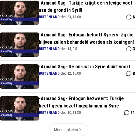
-Armand Sag- Turkije krijgt een stevige voet
aan de grond in Syrië
6
BUITENLAND
•
dec 23, 13:00
-Armand Sag- Erdogan belooft Syriërs: Zij die
blijven zullen behandeld worden als koningen!
3
BUITENLAND
•
dec 14, 9:51
-Armand Sag- De onrust in Syrië duurt voort
8
BUITENLAND
•
dec 12, 16:00
-Armand Sag- Erdogan bezweert: Turkije
heeft geen bezettingsplannen in Syrië
11
BUITENLAND
•
dec 10, 11:30
Meer artikelen