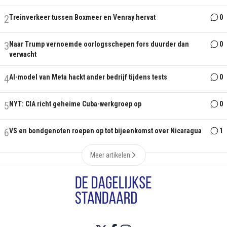
2
Treinverkeer tussen Boxmeer en Venray hervat
0
3
Naar Trump vernoemde oorlogsschepen fors duurder dan
0
verwacht
4
AI-model van Meta hackt ander bedrijf tijdens tests
0
5
NYT: CIA richt geheime Cuba-werkgroep op
0
6
VS en bondgenoten roepen op tot bijeenkomst over Nicaragua
1
Meer artikelen