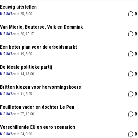
Eeuwig uitstellen
0
NIEUWS
•
mei 25, 8:00
Van Mierlo, Bouterse, Valk en Demmink
0
NIEUWS
•
mei 20, 10:17
Een beter plan voor de arbeidsmarkt
0
NIEUWS
•
mei 19, 8:00
De ideale politieke partij
0
NIEUWS
•
mei 14, 13:00
Britten kiezen voor hervormingskoers
0
NIEUWS
•
mei 11, 8:05
Feuilleton vader en dochter Le Pen
0
NIEUWS
•
mei 07, 10:00
Verschillende EU en euro scenario’s
0
NIEUWS
•
mei 04, 9:00