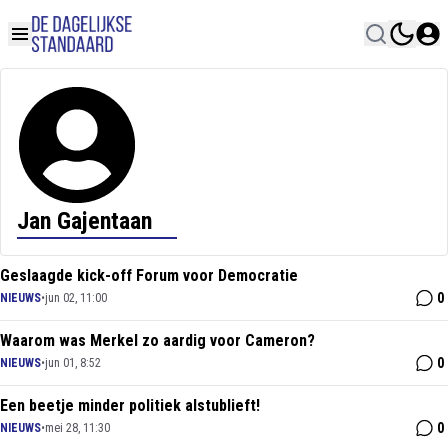
Jan Gajentaan
Geslaagde kick-off Forum voor Democratie
0
NIEUWS
•
jun 02, 11:00
Waarom was Merkel zo aardig voor Cameron?
0
NIEUWS
•
jun 01, 8:52
Een beetje minder politiek alstublieft!
0
NIEUWS
•
mei 28, 11:30